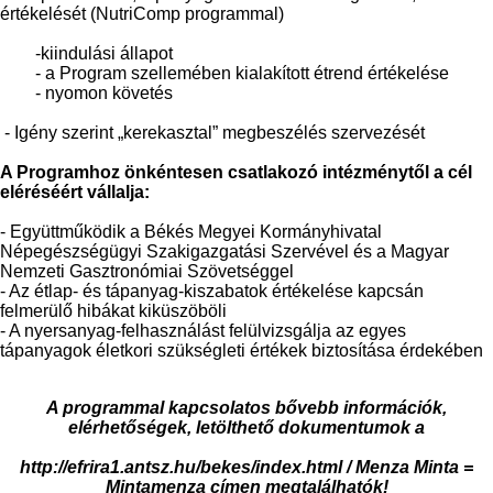
értékelését (NutriComp programmal)
-kiindulási állapot
- a Program szellemében kialakított étrend értékelése
- nyomon követés
- Igény szerint „kerekasztal” megbeszélés szervezését
A Programhoz önkéntesen csatlakozó intézménytől a cél
eléréséért vállalja:
- Együttműködik a Békés Megyei Kormányhivatal
Népegészségügyi Szakigazgatási Szervével és a Magyar
Nemzeti Gasztronómiai Szövetséggel
- Az étlap- és tápanyag-kiszabatok értékelése kapcsán
felmerülő hibákat kiküszöböli
- A nyersanyag-felhasználást felülvizsgálja az egyes
tápanyagok életkori szükségleti értékek biztosítása érdekében
A programmal kapcsolatos bővebb információk,
elérhetőségek, letölthető dokumentumok a
http://efrira1.antsz.hu/bekes/index.html / Menza Minta =
Mintamenza címen megtalálhatók!