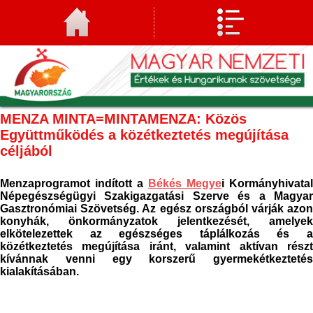
MENZA MINTA=MINTAMENZA: Közös
Együttműködés a közétkeztetés megújítása
céljából
Menzaprogramot indított a
Békés Megye
i Kormányhivatal
Népegészségügyi Szakigazgatási Szerve és a Magyar
Gasztronómiai Szövetség. Az egész országból várják azon
konyhák, önkormányzatok jelentkezését, amelyek
elkötelezettek az egészséges táplálkozás és a
közétkeztetés megújítása iránt, valamint aktívan részt
kívánnak venni egy korszerű gyermekétkeztetés
kialakításában.