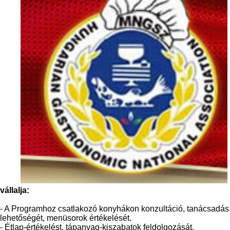
vállalja:
- A Programhoz csatlakozó konyhákon konzultáció, tanácsadás
lehetőségét, menüsorok értékelését.
- Étlap-értékelést, tápanyag-kiszabatok feldolgozását,