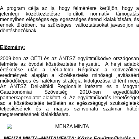
A program célja az is, hogy felmérésre kerüljön, hogy a
jelenlegi közétkeztetésre fordított normatív támogatás
mennyiben elégséges egy egészséges étrend kialakítására, és
ennek tükrében, ha szükséges, változtatásokat javasoljon a
döntéshozóknak.
Előzmény:
2009-ben az OÉTI és az ÁNTSZ együttműködve országosan
felmérte az óvodai közétkeztetés helyzetét. A helyi adatok
értékelése után a Dél-alföldi Régióban a kedvezőtlen
eredmények alapján a közétkeztetés minőségi javításáért
működőképes és hatékony stratégia kidolgozása történt meg.
Az ÁNTSZ Dél-alföldi Regionális Intézete és a Magyar
Gasztronómiai Szövetség 2010-ben egyedülálló
partnerkapcsolatot alakított ki. Az együttműködés lehetőséget
ad a közétkeztetés területén az egészségügyi szükségletek
teljesítésének és a magas színvonalú szakmai háttér
megteremtésének kialakítására.
MENZA MINTA=MINTAMENZA: Közös Együttműködés a