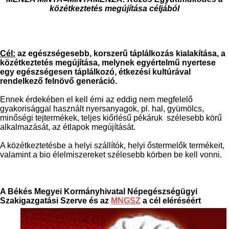
közétkeztetés megújítása céljából
Cél:
az egészségesebb, korszerű táplálkozás kialakítása, a
közétkeztetés megújítása, melynek egyértelmű nyertese
egy egészségesen táplálkozó, étkezési kultúrával
rendelkező felnövő generáció.
Ennek érdekében el kell érni az eddig nem megfelelő
gyakorisággal használt nyersanyagok, pl. hal, gyümölcs,
minőségi tejtermékek, teljes kiőrlésű pékáruk szélesebb körű
alkalmazását, az étlapok megújítását.
A közétkeztetésbe a helyi szállítók, helyi őstermelők termékeit,
valamint a bio élelmiszereket szélesebb körben be kell vonni.
A Békés Megyei Kormányhivatal Népegészségügyi
Szakigazgatási Szerve és az
MNGSZ
a cél eléréséért