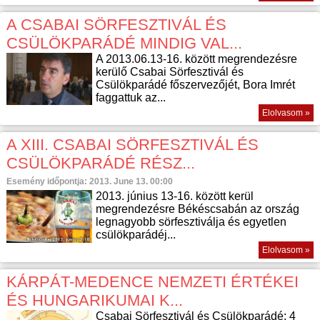
A CSABAI SÖRFESZTIVÁL ÉS
CSÜLÖKPARÁDÉ MINDIG VAL...
A 2013.06.13-16. között megrendezésre
kerülő Csabai Sörfesztivál és
Csülökparádé főszervezőjét, Bora Imrét
faggattuk az...
Elolvasom »
A XIII. CSABAI SÖRFESZTIVÁL ÉS
CSÜLÖKPARÁDÉ RÉSZ...
Esemény időpontja: 2013. June 13. 00:00
2013. június 13-16. között kerül
megrendezésre Békéscsabán az ország
legnagyobb sörfesztiválja és egyetlen
csülökparádéj...
Elolvasom »
KÁRPÁT-MEDENCE NEMZETI ÉRTÉKEI
ÉS HUNGARIKUMAI K...
Csabai Sörfesztivál és Csülökparádé: 4