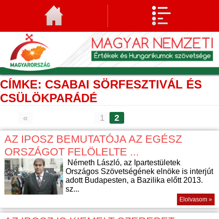
CÍMKE: CSABAI SÖRFESZTIVÁL ÉS
CSÜLÖKPARÁDÉ
«
1
2
AZ IPOSZ BEMUTATÓJA AZ EGÉSZ
ORSZÁGOT FELÖLELTE ...
Németh László, az Ipartestületek
Országos Szövetségének elnöke is interjút
adott Budapesten, a Bazilika előtt 2013.
sz...
Elolvasom »