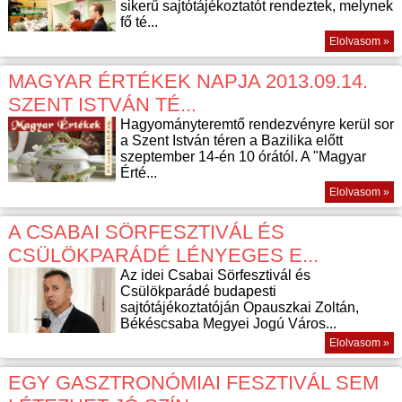
sikerű sajtótájékoztatót rendeztek, melynek
fő té...
Elolvasom »
MAGYAR ÉRTÉKEK NAPJA 2013.09.14.
SZENT ISTVÁN TÉ...
Hagyományteremtő rendezvényre kerül sor
a Szent István téren a Bazilika előtt
szeptember 14-én 10 órától. A "Magyar
Érté...
Elolvasom »
A CSABAI SÖRFESZTIVÁL ÉS
CSÜLÖKPARÁDÉ LÉNYEGES E...
Az idei Csabai Sörfesztivál és
Csülökparádé budapesti
sajtótájékoztatóján Opauszkai Zoltán,
Békéscsaba Megyei Jogú Város...
Elolvasom »
EGY GASZTRONÓMIAI FESZTIVÁL SEM