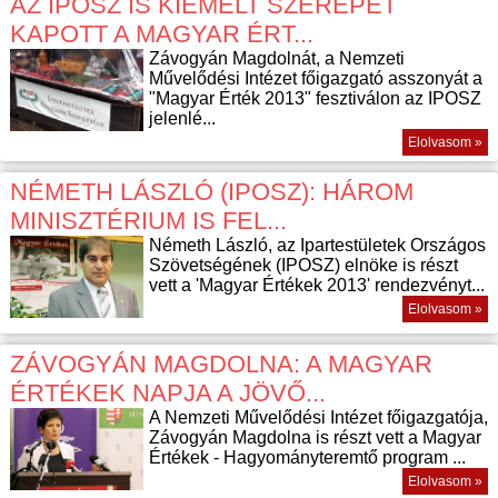
AZ IPOSZ IS KIEMELT SZEREPET
KAPOTT A MAGYAR ÉRT...
Závogyán Magdolnát, a Nemzeti
Művelődési Intézet főigazgató asszonyát a
"Magyar Érték 2013" fesztiválon az IPOSZ
jelenlé...
Elolvasom »
NÉMETH LÁSZLÓ (IPOSZ): HÁROM
MINISZTÉRIUM IS FEL...
Németh László, az Ipartestületek Országos
Szövetségének (IPOSZ) elnöke is részt
vett a 'Magyar Értékek 2013' rendezvényt...
Elolvasom »
ZÁVOGYÁN MAGDOLNA: A MAGYAR
ÉRTÉKEK NAPJA A JÖVŐ...
A Nemzeti Művelődési Intézet főigazgatója,
Závogyán Magdolna is részt vett a Magyar
Értékek - Hagyományteremtő program ...
Elolvasom »