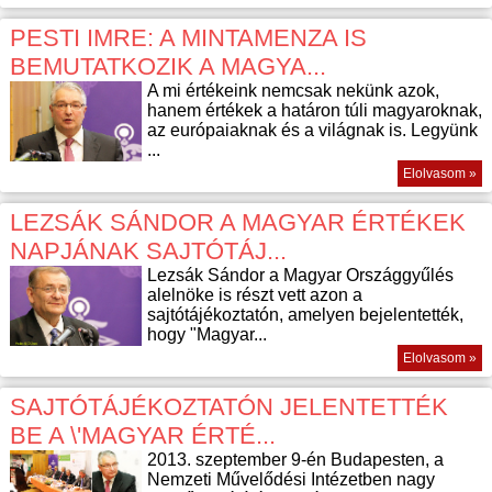
PESTI IMRE: A MINTAMENZA IS
BEMUTATKOZIK A MAGYA...
A mi értékeink nemcsak nekünk azok,
hanem értékek a határon túli magyaroknak,
az európaiaknak és a világnak is. Legyünk
...
Elolvasom »
LEZSÁK SÁNDOR A MAGYAR ÉRTÉKEK
NAPJÁNAK SAJTÓTÁJ...
Lezsák Sándor a Magyar Országgyűlés
alelnöke is részt vett azon a
sajtótájékoztatón, amelyen bejelentették,
hogy "Magyar...
Elolvasom »
SAJTÓTÁJÉKOZTATÓN JELENTETTÉK
BE A \'MAGYAR ÉRTÉ...
2013. szeptember 9-én Budapesten, a
Nemzeti Művelődési Intézetben nagy