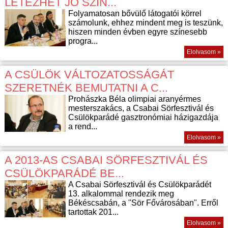
LÉTEZHET JÓ SZÍN...
Folyamatosan bővülő látogatói körrel
számolunk, ehhez mindent meg is teszünk,
hiszen minden évben egyre színesebb
progra...
Elolvasom »
A CSÜLÖK VÁLTOZATOSSÁGÁT
SZERETNÉK BEMUTATNI A C...
Prohászka Béla olimpiai aranyérmes
mesterszakács, a Csabai Sörfesztivál és
Csülökparádé gasztronómiai házigazdája
a rend...
Elolvasom »
A 2013-AS CSABAI SÖRFESZTIVÁL ÉS
CSÜLÖKPARÁDÉ BE...
A Csabai Sörfesztivál és Csülökparádét
13. alkalommal rendezik meg
Békéscsabán, a "Sör Fővárosában". Erről
tartottak 201...
Elolvasom »