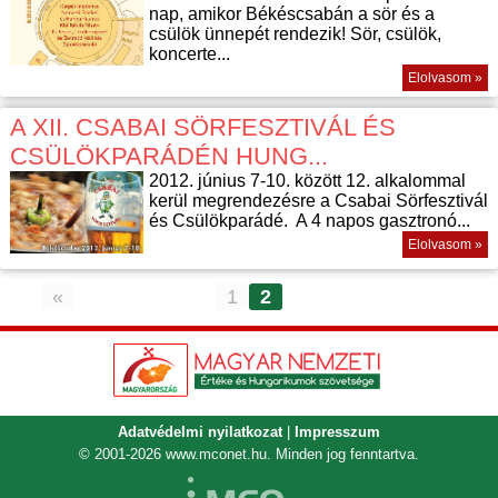
nap, amikor Békéscsabán a sör és a
csülök ünnepét rendezik! Sör, csülök,
koncerte...
Elolvasom »
A XII. CSABAI SÖRFESZTIVÁL ÉS
CSÜLÖKPARÁDÉN HUNG...
2012. június 7-10. között 12. alkalommal
kerül megrendezésre a Csabai Sörfesztivál
és Csülökparádé. A 4 napos gasztronó...
Elolvasom »
«
1
2
Adatvédelmi nyilatkozat
|
Impresszum
© 2001-2026
www.mconet.hu
. Minden jog fenntartva.