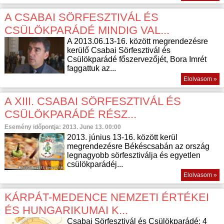
A CSABAI SÖRFESZTIVÁL ÉS
CSÜLÖKPARÁDÉ MINDIG VAL...
A 2013.06.13-16. között megrendezésre
kerülő Csabai Sörfesztivál és
Csülökparádé főszervezőjét, Bora Imrét
faggattuk az...
Elolvasom »
A XIII. CSABAI SÖRFESZTIVÁL ÉS
CSÜLÖKPARÁDÉ RÉSZ...
Esemény időpontja: 2013. June 13. 00:00
2013. június 13-16. között kerül
megrendezésre Békéscsabán az ország
legnagyobb sörfesztiválja és egyetlen
csülökparádéj...
Elolvasom »
KÁRPÁT-MEDENCE NEMZETI ÉRTÉKEI
ÉS HUNGARIKUMAI K...
Csabai Sörfesztivál és Csülökparádé: 4