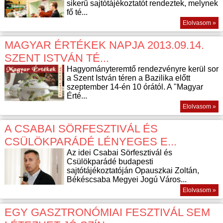
sikerű sajtótájékoztatót rendeztek, melynek
fő té...
Elolvasom »
MAGYAR ÉRTÉKEK NAPJA 2013.09.14.
SZENT ISTVÁN TÉ...
Hagyományteremtő rendezvényre kerül sor
a Szent István téren a Bazilika előtt
szeptember 14-én 10 órától. A "Magyar
Érté...
Elolvasom »
A CSABAI SÖRFESZTIVÁL ÉS
CSÜLÖKPARÁDÉ LÉNYEGES E...
Az idei Csabai Sörfesztivál és
Csülökparádé budapesti
sajtótájékoztatóján Opauszkai Zoltán,
Békéscsaba Megyei Jogú Város...
Elolvasom »
EGY GASZTRONÓMIAI FESZTIVÁL SEM