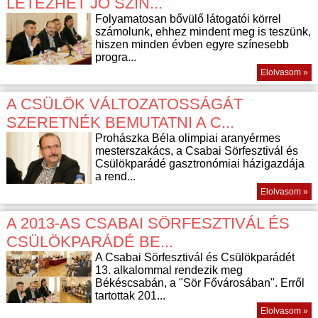
LÉTEZHET JÓ SZÍN...
Folyamatosan bővülő látogatói körrel
számolunk, ehhez mindent meg is teszünk,
hiszen minden évben egyre színesebb
progra...
Elolvasom »
A CSÜLÖK VÁLTOZATOSSÁGÁT
SZERETNÉK BEMUTATNI A C...
Prohászka Béla olimpiai aranyérmes
mesterszakács, a Csabai Sörfesztivál és
Csülökparádé gasztronómiai házigazdája
a rend...
Elolvasom »
A 2013-AS CSABAI SÖRFESZTIVÁL ÉS
CSÜLÖKPARÁDÉ BE...
A Csabai Sörfesztivál és Csülökparádét
13. alkalommal rendezik meg
Békéscsabán, a "Sör Fővárosában". Erről
tartottak 201...
Elolvasom »