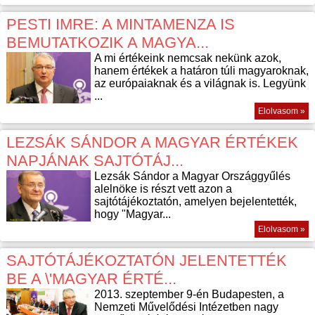
PESTI IMRE: A MINTAMENZA IS
BEMUTATKOZIK A MAGYA...
A mi értékeink nemcsak nekünk azok,
hanem értékek a határon túli magyaroknak,
az európaiaknak és a világnak is. Legyünk
...
Elolvasom »
LEZSÁK SÁNDOR A MAGYAR ÉRTÉKEK
NAPJÁNAK SAJTÓTÁJ...
Lezsák Sándor a Magyar Országgyűlés
alelnöke is részt vett azon a
sajtótájékoztatón, amelyen bejelentették,
hogy "Magyar...
Elolvasom »
SAJTÓTÁJÉKOZTATÓN JELENTETTÉK
BE A \'MAGYAR ÉRTÉ...
2013. szeptember 9-én Budapesten, a
Nemzeti Művelődési Intézetben nagy