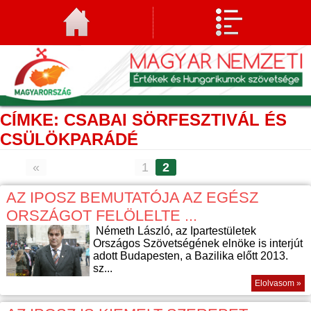
CÍMKE: CSABAI SÖRFESZTIVÁL ÉS
CSÜLÖKPARÁDÉ
«
1
2
AZ IPOSZ BEMUTATÓJA AZ EGÉSZ
ORSZÁGOT FELÖLELTE ...
Németh László, az Ipartestületek
Országos Szövetségének elnöke is interjút
adott Budapesten, a Bazilika előtt 2013.
sz...
Elolvasom »