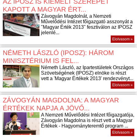
AZ IPOSZ IS KIEMELT SZEREPET
KAPOTT A MAGYAR ÉRT...
Závogyán Magdolnát, a Nemzeti
Művelődési Intézet főigazgató asszonyát a
"Magyar Érték 2013" fesztiválon az IPOSZ
jelenlé...
Elolvasom »
NÉMETH LÁSZLÓ (IPOSZ): HÁROM
MINISZTÉRIUM IS FEL...
Németh László, az Ipartestületek Országos
Szövetségének (IPOSZ) elnöke is részt
vett a 'Magyar Értékek 2013' rendezvényt...
Elolvasom »
ZÁVOGYÁN MAGDOLNA: A MAGYAR
ÉRTÉKEK NAPJA A JÖVŐ...
A Nemzeti Művelődési Intézet főigazgatója,
Závogyán Magdolna is részt vett a Magyar
Értékek - Hagyományteremtő program ...
Elolvasom »