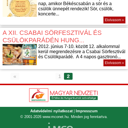
nap, amikor Békéscsabán a sör és a
csülök ünnepét rendezik! Sör, csülök,
koncerte...
Elolvasom »
A XII. CSABAI SÖRFESZTIVÁL ÉS
CSÜLÖKPARÁDÉN HUNG...
2012. június 7-10. között 12. alkalommal
kerül megrendezésre a Csabai Sörfesztivál
és Csülökparádé. A 4 napos gasztronó...
Elolvasom »
«
1
2
Adatvédelmi nyilatkozat
|
Impresszum
© 2001-2026
www.mconet.hu
. Minden jog fenntartva.