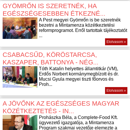
GYÖMRŐN IS SZERETNÉK, HA
EGÉSZSÉGESEBBEN ÉTKEZNÉ...
A Pest megyei Gyömrőn is be szeretnék
bezetni a Mintamenza közétkeztetési
reformprogramot. Erről tartottak tájékoztatót
...
Elolvasom »
CSABACSŰD, KÖRÖSTARCSA,
KASZAPER, BATTONYA - NÉG...
Tóth Katalin helyettes államtitkár (VM),
Erdős Norbert kormánymegbízott és dr.
Mucsi Gyula megyei tiszti főorvos és
Proh...
Elolvasom »
A JÖVŐNK AZ EGÉSZSÉGES MAGYAR
KÖZÉTKEZTETÉS - IN...
Prohászka Béla, a Complete-Food Kft.
ügyvezető igazgatója, a Mintamenza
Program szakmai vezetője elemezte a