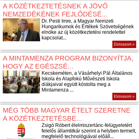
A KÖZÉTKEZTETÉSNEK A JÖVŐ
NEMZEDÉKÉNEK FEJLŐDÉSÉ...
Dr. Pesti Imre, a Magyar Nemzeti
Hungarikumok és Értékek Szövetségének
elnöke az új közétkeztetési rendelettel
kapcsolat...
Elolvasom »
A MINTAMENZA PROGRAM BIZONYÍTJA,
HOGY AZ EGÉSZSÉ...
Kecskeméten, a Vásárhelyi Pál Általános
Iskola és Alapfokú Művészeti Iskola
diákjaival együtt kóstolta meg a
Mintamenza ...
Elolvasom »
MÉG TÖBB MAGYAR ÉTELT SZERETNE
A KÖZÉTKEZTETÉSBE...
Zsigó Róbert élelmiszerlánc-felügyeletért
felelős államtitkár szerint a helyben termelt,
megfelelő technológiával előáll...