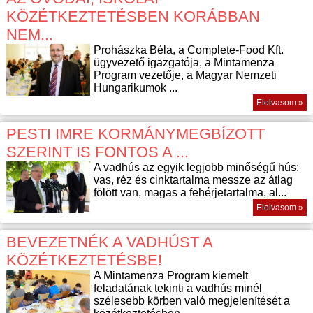
KÖZÉTKEZTETÉSBEN KORÁBBAN
NEM...
Prohászka Béla, a Complete-Food Kft.
ügyvezető igazgatója, a Mintamenza
Program vezetője, a Magyar Nemzeti
Hungarikumok ...
Elolvasom »
PESTI IMRE KORMÁNYMEGBÍZOTT
SZERINT IS FONTOS A ...
A vadhús az egyik legjobb minőségű hús:
vas, réz és cinktartalma messze az átlag
fölött van, magas a fehérjetartalma, al...
Elolvasom »
BEVEZETNÉK A VADHÚST A
KÖZÉTKEZTETÉSBE!
A Mintamenza Program kiemelt
feladatának tekinti a vadhús minél
szélesebb körben való megjelenítését a