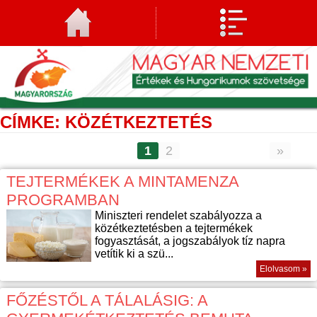
CÍMKE: KÖZÉTKEZTETÉS
1
2
»
TEJTERMÉKEK A MINTAMENZA
PROGRAMBAN
Miniszteri rendelet szabályozza a
közétkeztetésben a tejtermékek
fogyasztását, a jogszabályok tíz napra
vetítik ki a szü...
Elolvasom »
FŐZÉSTŐL A TÁLALÁSIG: A