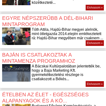
közétkezteté...
Elolvasom »
EGYRE NÉPSZERŰBB A DÉL-BIHARI
MINTAPROGRAM
Tóth Attila, Hajdú-Bihar megyei alelnök,
mint ötletgazda 2014.elején emlékeztetett
rá: Hajdú-Bihar megyében már csaknem ...
Elolvasom »
BAJÁN IS CSATLAKOZTAK A
MINTAMENZA PROGRAMHOZ
A Bácskai Kultúrpalotában jelentették be,
hogy a Baja Marketing Kft.
gyermekétkeztetési részlege is
csatlakozott a Békés...
Elolvasom »
ÉTELBEN AZ ÉLET - EGÉSZSÉGES
ALAPANYAGOK ÉS A KÖ...
Budapest Főváros Kormányhivatala, a