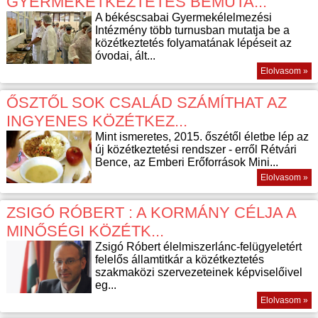
GYERMEKÉTKEZTETÉS BEMUTA...
A békéscsabai Gyermekélelmezési
Intézmény több turnusban mutatja be a
közétkeztetés folyamatának lépéseit az
óvodai, ált...
Elolvasom »
ŐSZTŐL SOK CSALÁD SZÁMÍTHAT AZ
INGYENES KÖZÉTKEZ...
Mint ismeretes, 2015. őszétől életbe lép az
új közétkeztetési rendszer - erről Rétvári
Bence, az Emberi Erőforrások Mini...
Elolvasom »
ZSIGÓ RÓBERT : A KORMÁNY CÉLJA A
MINŐSÉGI KÖZÉTK...
Zsigó Róbert élelmiszerlánc-felügyeletért
felelős államtitkár a közétkeztetés
szakmaközi szervezeteinek képviselőivel
eg...
Elolvasom »