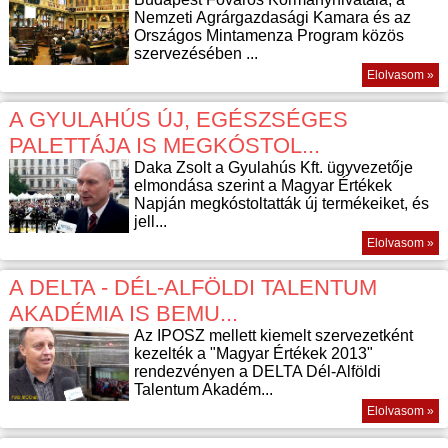
Nemzeti Agrárgazdasági Kamara és az
Országos Mintamenza Program közös
szervezésében ...
Elolvasom »
A GYULAHÚS ÚJ, EGÉSZSÉGES
PALETTÁJA IS MEGKÓSTOL...
Daka Zsolt a Gyulahús Kft. ügyvezetője
elmondása szerint a Magyar Értékek
Napján megkóstoltatták új termékeiket, és
jell...
Elolvasom »
A DELTA - DÉL-ALFÖLDI TALENTUM
AKADÉMIA IS BEMU...
Az IPOSZ mellett kiemelt szervezetként
kezelték a "Magyar Értékek 2013"
rendezvényen a DELTA Dél-Alföldi
Talentum Akadém...
Elolvasom »