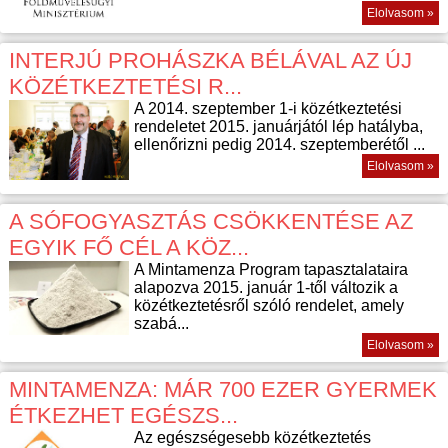
Elolvasom »
INTERJÚ PROHÁSZKA BÉLÁVAL AZ ÚJ
KÖZÉTKEZTETÉSI R...
A 2014. szeptember 1-i közétkeztetési
rendeletet 2015. januárjától lép hatályba,
ellenőrizni pedig 2014. szeptemberétől ...
Elolvasom »
A SÓFOGYASZTÁS CSÖKKENTÉSE AZ
EGYIK FŐ CÉL A KÖZ...
A Mintamenza Program tapasztalataira
alapozva 2015. január 1-től változik a
közétkeztetésről szóló rendelet, amely
szabá...
Elolvasom »
MINTAMENZA: MÁR 700 EZER GYERMEK
ÉTKEZHET EGÉSZS...
Az egészségesebb közétkeztetés