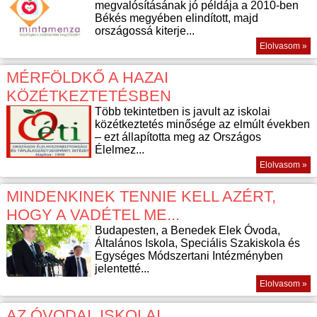
megvalósításának jó példája a 2010-ben
Békés megyében elindított, majd
országossá kiterje...
Elolvasom »
MÉRFÖLDKŐ A HAZAI
KÖZÉTKEZTETÉSBEN
Több tekintetben is javult az iskolai
közétkeztetés minősége az elmúlt években
– ezt állapította meg az Országos
Élelmez...
Elolvasom »
MINDENKINEK TENNIE KELL AZÉRT,
HOGY A VADÉTEL ME...
Budapesten, a Benedek Elek Óvoda,
Általános Iskola, Speciális Szakiskola és
Egységes Módszertani Intézményben
jelentetté...
Elolvasom »
AZ ÓVODAI, ISKOLAI