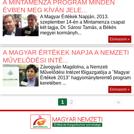
A MINTAMENZA PROGRAM MINDEN
ÉVBEN MEG KÍVÁN JELE...
A Magyar Értékek Napján, 2013.
szeptember 14-én a Mintamenza csapat
két tagja, Dr. Sárosi Tamás, a Békés
megyei kormányh...
Elolvasom »
A MAGYAR ÉRTÉKEK NAPJA A NEMZETI
MŰVELŐDÉSI INTÉ...
Závogyán Magdolna, a Nemzeti
Művelődési Intézet főigazgatója a "Magyar
Értékek 2013" hagyományteremtő program
keretében ...
Elolvasom »
1
2
»