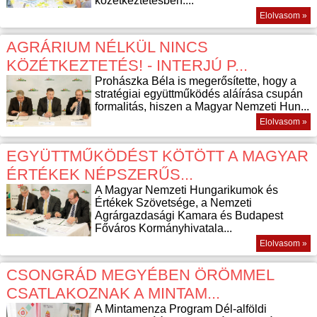
közétkeztetésben....
Elolvasom »
AGRÁRIUM NÉLKÜL NINCS
KÖZÉTKEZTETÉS! - INTERJÚ P...
Prohászka Béla is megerősítette, hogy a
stratégiai együttműködés aláírása csupán
formalitás, hiszen a Magyar Nemzeti Hun...
Elolvasom »
EGYÜTTMŰKÖDÉST KÖTÖTT A MAGYAR
ÉRTÉKEK NÉPSZERŰS...
A Magyar Nemzeti Hungarikumok és
Értékek Szövetsége, a Nemzeti
Agrárgazdasági Kamara és Budapest
Főváros Kormányhivatala...
Elolvasom »
CSONGRÁD MEGYÉBEN ÖRÖMMEL
CSATLAKOZNAK A MINTAM...
A Mintamenza Program Dél-alföldi