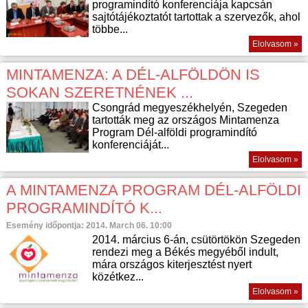
programindító konferenciája kapcsán
sajtótájékoztatót tartottak a szervezők, ahol
többe...
Elolvasom »
MINTAMENZA: A DÉL-ALFÖLDÖN IS
SOKAN SZERETNÉNEK ...
Csongrád megyeszékhelyén, Szegeden
tartották meg az országos Mintamenza
Program Dél-alföldi programindító
konferenciáját...
Elolvasom »
A MINTAMENZA PROGRAM DÉL-ALFÖLDI
PROGRAMINDÍTÓ K...
Esemény időpontja: 2014. March 06. 10:00
2014. március 6-án, csütörtökön Szegeden
rendezi meg a Békés megyéből indult,
mára országos kiterjesztést nyert
közétkez...
Elolvasom »