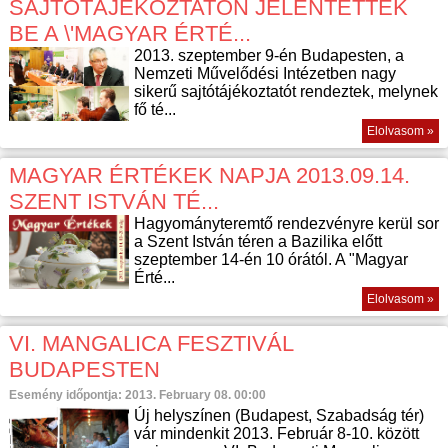
SAJTÓTÁJÉKOZTATÓN JELENTETTÉK
BE A \'MAGYAR ÉRTÉ...
2013. szeptember 9-én Budapesten, a
Nemzeti Művelődési Intézetben nagy
sikerű sajtótájékoztatót rendeztek, melynek
fő té...
Elolvasom »
MAGYAR ÉRTÉKEK NAPJA 2013.09.14.
SZENT ISTVÁN TÉ...
Hagyományteremtő rendezvényre kerül sor
a Szent István téren a Bazilika előtt
szeptember 14-én 10 órától. A "Magyar
Érté...
Elolvasom »
VI. MANGALICA FESZTIVÁL
BUDAPESTEN
Esemény időpontja: 2013. February 08. 00:00
Új helyszínen (Budapest, Szabadság tér)
vár mindenkit 2013. Február 8-10. között