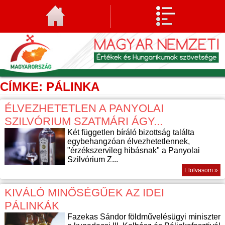
CÍMKE: PÁLINKA
ÉLVEZHETETLEN A PANYOLAI
SZILVÓRIUM SZATMÁRI ÁGY...
Két független bíráló bizottság találta
egybehangzóan élvezhetetlennek,
"érzékszervileg hibásnak" a Panyolai
Szilvórium Z...
Elolvasom »
KIVÁLÓ MINŐSÉGŰEK AZ IDEI
PÁLINKÁK
Fazekas Sándor földművelésügyi miniszter