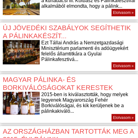
a kunadacsi III. Kolbász és Pálinkafesztivál
alkalmából elmondta, hogy a pálink...
Elolvasom »
ÚJ JÖVEDÉKI SZABÁLYOK SEGÍTHETIK
A PÁLINKAKÉSZÍT...
Ezt Tállai András a Nemzetgazdasági
Minisztérium parlamenti és adóügyekért
felelős államtitkára a Gyulai
Pálinkafesztivá...
Elolvasom »
MAGYAR PÁLINKA- ÉS
BORKIVÁLÓSÁGOKAT KERESTEK
2015-ben is kiválasztották, hogy melyek
legyenek Magyarország Fehér
Borkiválóságai, és kik kerüljenek be a
pálinkakiváló...
Elolvasom »
AZ ORSZÁGHÁZBAN TARTOTTÁK MEG A