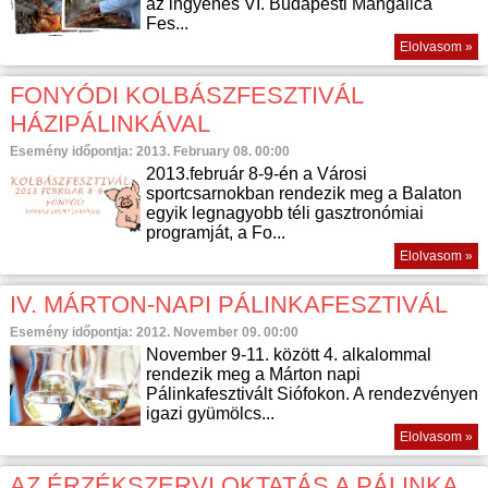
az ingyenes VI. Budapesti Mangalica
Fes...
Elolvasom »
FONYÓDI KOLBÁSZFESZTIVÁL
HÁZIPÁLINKÁVAL
Esemény időpontja: 2013. February 08. 00:00
2013.február 8-9-én a Városi
sportcsarnokban rendezik meg a Balaton
egyik legnagyobb téli gasztronómiai
programját, a Fo...
Elolvasom »
IV. MÁRTON-NAPI PÁLINKAFESZTIVÁL
Esemény időpontja: 2012. November 09. 00:00
November 9-11. között 4. alkalommal
rendezik meg a Márton napi
Pálinkafesztivált Siófokon. A rendezvényen
igazi gyümölcs...
Elolvasom »
AZ ÉRZÉKSZERVI OKTATÁS A PÁLINKA