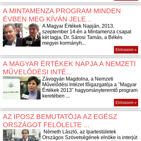
A MINTAMENZA PROGRAM MINDEN
ÉVBEN MEG KÍVÁN JELE...
A Magyar Értékek Napján, 2013.
szeptember 14-én a Mintamenza csapat
két tagja, Dr. Sárosi Tamás, a Békés
megyei kormányh...
Elolvasom »
A MAGYAR ÉRTÉKEK NAPJA A NEMZETI
MŰVELŐDÉSI INTÉ...
Závogyán Magdolna, a Nemzeti
Művelődési Intézet főigazgatója a "Magyar
Értékek 2013" hagyományteremtő program
keretében ...
Elolvasom »
AZ IPOSZ BEMUTATÓJA AZ EGÉSZ
ORSZÁGOT FELÖLELTE ...
Németh László, az Ipartestületek
Országos Szövetségének elnöke is interjút