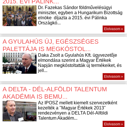
2015. ÉVI PÁLINK...
Dr. Fazekas Sándor földművelésügyi
miniszter, egyben a Hungarikum Bizottság
elnöke díjazta a 2015. évi Pálinka
Országkó...
Elolvasom »
A GYULAHÚS ÚJ, EGÉSZSÉGES
PALETTÁJA IS MEGKÓSTOL...
Daka Zsolt a Gyulahús Kft. ügyvezetője
elmondása szerint a Magyar Értékek
Napján megkóstoltatták új termékeiket, és
jell...
Elolvasom »
A DELTA - DÉL-ALFÖLDI TALENTUM
AKADÉMIA IS BEMU...
Az IPOSZ mellett kiemelt szervezetként
kezelték a "Magyar Értékek 2013"
rendezvényen a DELTA Dél-Alföldi
Talentum Akadém...
Elolvasom »