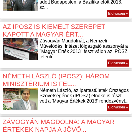
adott Budapesten, a Bazilika előtt 2013.
sz...
Elolvasom »
AZ IPOSZ IS KIEMELT SZEREPET
KAPOTT A MAGYAR ÉRT...
Závogyán Magdolnát, a Nemzeti
Művelődési Intézet főigazgató asszonyát a
"Magyar Érték 2013" fesztiválon az IPOSZ
jelenlé...
Elolvasom »
NÉMETH LÁSZLÓ (IPOSZ): HÁROM
MINISZTÉRIUM IS FEL...
Németh László, az Ipartestületek Országos
Szövetségének (IPOSZ) elnöke is részt
vett a 'Magyar Értékek 2013' rendezvényt...
Elolvasom »
ZÁVOGYÁN MAGDOLNA: A MAGYAR
ÉRTÉKEK NAPJA A JÖVŐ...