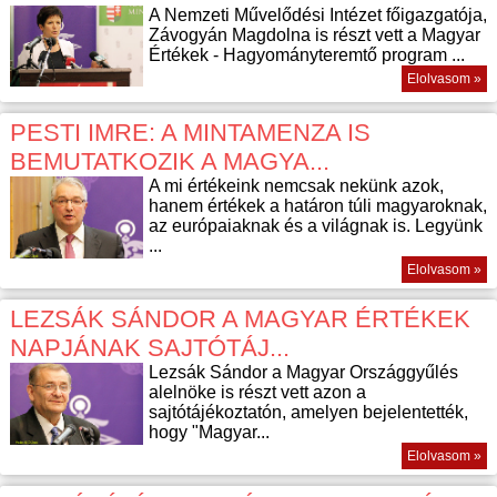
A Nemzeti Művelődési Intézet főigazgatója,
Závogyán Magdolna is részt vett a Magyar
Értékek - Hagyományteremtő program ...
Elolvasom »
PESTI IMRE: A MINTAMENZA IS
BEMUTATKOZIK A MAGYA...
A mi értékeink nemcsak nekünk azok,
hanem értékek a határon túli magyaroknak,
az európaiaknak és a világnak is. Legyünk
...
Elolvasom »
LEZSÁK SÁNDOR A MAGYAR ÉRTÉKEK
NAPJÁNAK SAJTÓTÁJ...
Lezsák Sándor a Magyar Országgyűlés
alelnöke is részt vett azon a
sajtótájékoztatón, amelyen bejelentették,
hogy "Magyar...
Elolvasom »