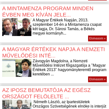
A MINTAMENZA PROGRAM MINDEN
ÉVBEN MEG KÍVÁN JELE...
A Magyar Értékek Napján, 2013.
szeptember 14-én a Mintamenza csapat
két tagja, Dr. Sárosi Tamás, a Békés
megyei kormányh...
Elolvasom »
A MAGYAR ÉRTÉKEK NAPJA A NEMZETI
MŰVELŐDÉSI INTÉ...
Závogyán Magdolna, a Nemzeti
Művelődési Intézet főigazgatója a "Magyar
Értékek 2013" hagyományteremtő program
keretében ...
Elolvasom »
AZ IPOSZ BEMUTATÓJA AZ EGÉSZ
ORSZÁGOT FELÖLELTE ...
Németh László, az Ipartestületek
Országos Szövetségének elnöke is interjút