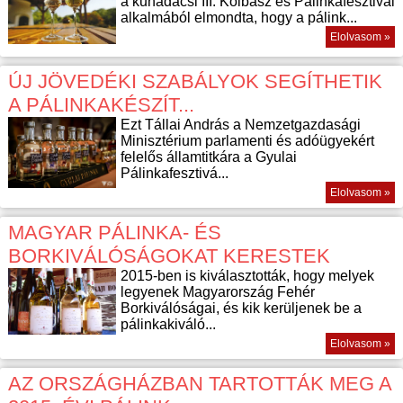
a kunadacsi III. Kolbász és Pálinkafesztivál
alkalmából elmondta, hogy a pálink...
Elolvasom »
ÚJ JÖVEDÉKI SZABÁLYOK SEGÍTHETIK
A PÁLINKAKÉSZÍT...
Ezt Tállai András a Nemzetgazdasági
Minisztérium parlamenti és adóügyekért
felelős államtitkára a Gyulai
Pálinkafesztivá...
Elolvasom »
MAGYAR PÁLINKA- ÉS
BORKIVÁLÓSÁGOKAT KERESTEK
2015-ben is kiválasztották, hogy melyek
legyenek Magyarország Fehér
Borkiválóságai, és kik kerüljenek be a
pálinkakiváló...
Elolvasom »
AZ ORSZÁGHÁZBAN TARTOTTÁK MEG A