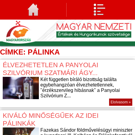
CÍMKE: PÁLINKA
ÉLVEZHETETLEN A PANYOLAI
SZILVÓRIUM SZATMÁRI ÁGY...
Két független bíráló bizottság találta
egybehangzóan élvezhetetlennek,
"érzékszervileg hibásnak" a Panyolai
Szilvórium Z...
Elolvasom »
KIVÁLÓ MINŐSÉGŰEK AZ IDEI
PÁLINKÁK
Fazekas Sándor földművelésügyi miniszter