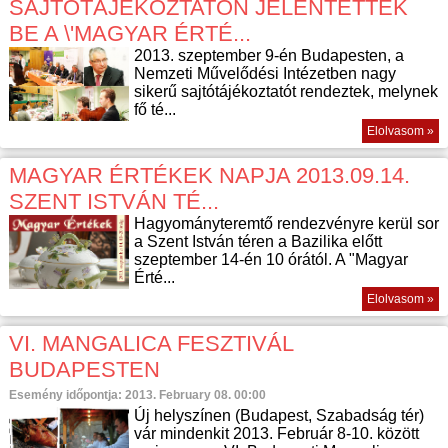
SAJTÓTÁJÉKOZTATÓN JELENTETTÉK
BE A \'MAGYAR ÉRTÉ...
2013. szeptember 9-én Budapesten, a
Nemzeti Művelődési Intézetben nagy
sikerű sajtótájékoztatót rendeztek, melynek
fő té...
Elolvasom »
MAGYAR ÉRTÉKEK NAPJA 2013.09.14.
SZENT ISTVÁN TÉ...
Hagyományteremtő rendezvényre kerül sor
a Szent István téren a Bazilika előtt
szeptember 14-én 10 órától. A "Magyar
Érté...
Elolvasom »
VI. MANGALICA FESZTIVÁL
BUDAPESTEN
Esemény időpontja: 2013. February 08. 00:00
Új helyszínen (Budapest, Szabadság tér)
vár mindenkit 2013. Február 8-10. között