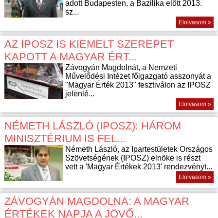
adott Budapesten, a Bazilika előtt 2013.
sz...
Elolvasom »
AZ IPOSZ IS KIEMELT SZEREPET
KAPOTT A MAGYAR ÉRT...
Závogyán Magdolnát, a Nemzeti
Művelődési Intézet főigazgató asszonyát a
"Magyar Érték 2013" fesztiválon az IPOSZ
jelenlé...
Elolvasom »
NÉMETH LÁSZLÓ (IPOSZ): HÁROM
MINISZTÉRIUM IS FEL...
Németh László, az Ipartestületek Országos
Szövetségének (IPOSZ) elnöke is részt
vett a 'Magyar Értékek 2013' rendezvényt...
Elolvasom »
ZÁVOGYÁN MAGDOLNA: A MAGYAR
ÉRTÉKEK NAPJA A JÖVŐ...