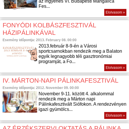
az ingyenes VI. Budapesti Mangalica
Fes...
Elolvasom »
FONYÓDI KOLBÁSZFESZTIVÁL
HÁZIPÁLINKÁVAL
Esemény időpontja: 2013. February 08. 00:00
2013.február 8-9-én a Városi
sportcsarnokban rendezik meg a Balaton
egyik legnagyobb téli gasztronómiai
programját, a Fo...
Elolvasom »
IV. MÁRTON-NAPI PÁLINKAFESZTIVÁL
Esemény időpontja: 2012. November 09. 00:00
November 9-11. között 4. alkalommal
rendezik meg a Márton napi
Pálinkafesztivált Siófokon. A rendezvényen
igazi gyümölcs...
Elolvasom »
AZ ÉRZÉKSZERVI OKTATÁS A PÁLINKA