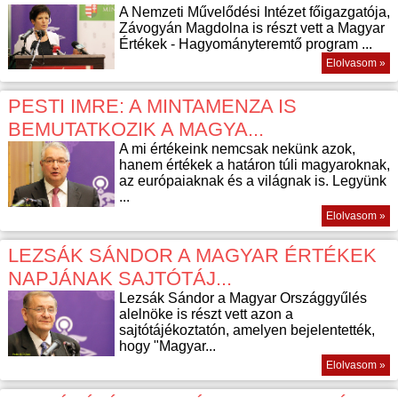
A Nemzeti Művelődési Intézet főigazgatója,
Závogyán Magdolna is részt vett a Magyar
Értékek - Hagyományteremtő program ...
Elolvasom »
PESTI IMRE: A MINTAMENZA IS
BEMUTATKOZIK A MAGYA...
A mi értékeink nemcsak nekünk azok,
hanem értékek a határon túli magyaroknak,
az európaiaknak és a világnak is. Legyünk
...
Elolvasom »
LEZSÁK SÁNDOR A MAGYAR ÉRTÉKEK
NAPJÁNAK SAJTÓTÁJ...
Lezsák Sándor a Magyar Országgyűlés
alelnöke is részt vett azon a
sajtótájékoztatón, amelyen bejelentették,
hogy "Magyar...
Elolvasom »