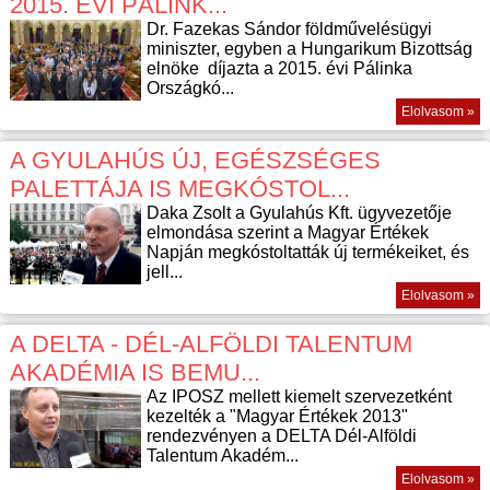
2015. ÉVI PÁLINK...
Dr. Fazekas Sándor földművelésügyi
miniszter, egyben a Hungarikum Bizottság
elnöke díjazta a 2015. évi Pálinka
Országkó...
Elolvasom »
A GYULAHÚS ÚJ, EGÉSZSÉGES
PALETTÁJA IS MEGKÓSTOL...
Daka Zsolt a Gyulahús Kft. ügyvezetője
elmondása szerint a Magyar Értékek
Napján megkóstoltatták új termékeiket, és
jell...
Elolvasom »
A DELTA - DÉL-ALFÖLDI TALENTUM
AKADÉMIA IS BEMU...
Az IPOSZ mellett kiemelt szervezetként
kezelték a "Magyar Értékek 2013"
rendezvényen a DELTA Dél-Alföldi
Talentum Akadém...
Elolvasom »