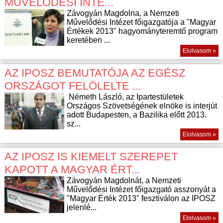
MŰVELŐDÉSI INTÉ...
Závogyán Magdolna, a Nemzeti
Művelődési Intézet főigazgatója a "Magyar
Értékek 2013" hagyományteremtő program
keretében ...
Elolvasom »
AZ IPOSZ BEMUTATÓJA AZ EGÉSZ
ORSZÁGOT FELÖLELTE ...
Németh László, az Ipartestületek
Országos Szövetségének elnöke is interjút
adott Budapesten, a Bazilika előtt 2013.
sz...
Elolvasom »
AZ IPOSZ IS KIEMELT SZEREPET
KAPOTT A MAGYAR ÉRT...
Závogyán Magdolnát, a Nemzeti
Művelődési Intézet főigazgató asszonyát a
"Magyar Érték 2013" fesztiválon az IPOSZ
jelenlé...
Elolvasom »