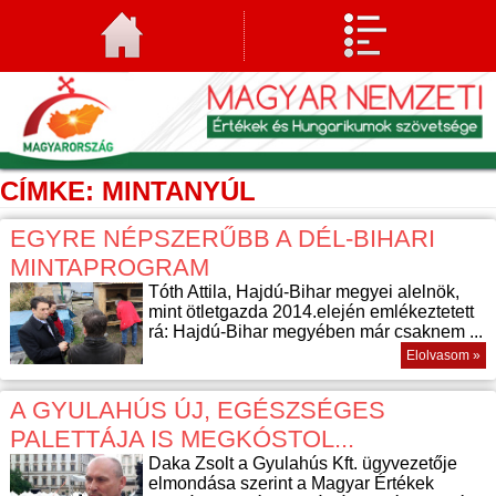
CÍMKE: MINTANYÚL
EGYRE NÉPSZERŰBB A DÉL-BIHARI
MINTAPROGRAM
Tóth Attila, Hajdú-Bihar megyei alelnök,
mint ötletgazda 2014.elején emlékeztetett
rá: Hajdú-Bihar megyében már csaknem ...
Elolvasom »
A GYULAHÚS ÚJ, EGÉSZSÉGES
PALETTÁJA IS MEGKÓSTOL...
Daka Zsolt a Gyulahús Kft. ügyvezetője
elmondása szerint a Magyar Értékek