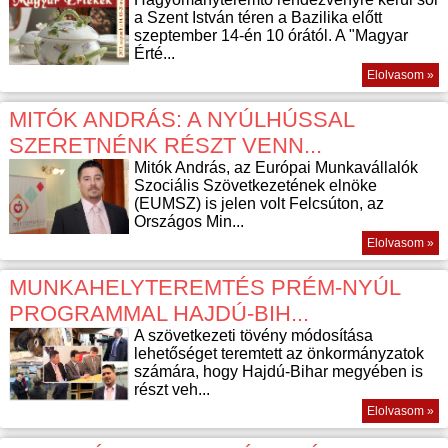
a Szent István téren a Bazilika előtt
szeptember 14-én 10 órától. A "Magyar
Érté...
Elolvasom »
MITÓK ANDRÁS: A NYÚLHÚSSAL
SZERETNÉNK RÉSZT VENN...
Mitók András, az Európai Munkavállalók
Szociális Szövetkezetének elnöke
(EUMSZ) is jelen volt Felcsúton, az
Országos Min...
Elolvasom »
MUNKAHELYTEREMTÉS PRÉM-NYÚL
PROGRAMMAL HAJDÚ-BIH...
A szövetkezeti tövény módosítása
lehetőséget teremtett az önkormányzatok
számára, hogy Hajdú-Bihar megyében is
részt veh...
Elolvasom »