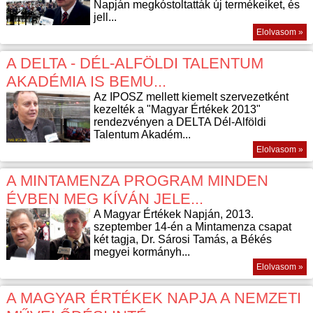
Napján megkóstoltatták új termékeiket, és
jell...
Elolvasom »
A DELTA - DÉL-ALFÖLDI TALENTUM
AKADÉMIA IS BEMU...
Az IPOSZ mellett kiemelt szervezetként
kezelték a "Magyar Értékek 2013"
rendezvényen a DELTA Dél-Alföldi
Talentum Akadém...
Elolvasom »
A MINTAMENZA PROGRAM MINDEN
ÉVBEN MEG KÍVÁN JELE...
A Magyar Értékek Napján, 2013.
szeptember 14-én a Mintamenza csapat
két tagja, Dr. Sárosi Tamás, a Békés
megyei kormányh...
Elolvasom »
A MAGYAR ÉRTÉKEK NAPJA A NEMZETI