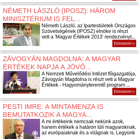
NÉMETH LÁSZLÓ (IPOSZ): HÁROM
MINISZTÉRIUM IS FEL...
Németh László, az Ipartestületek Országos
Szövetségének (IPOSZ) elnöke is részt
vett a 'Magyar Értékek 2013' rendezvényt...
Elolvasom »
ZÁVOGYÁN MAGDOLNA: A MAGYAR
ÉRTÉKEK NAPJA A JÖVŐ...
A Nemzeti Művelődési Intézet főigazgatója,
Závogyán Magdolna is részt vett a Magyar
Értékek - Hagyományteremtő program ...
Elolvasom »
PESTI IMRE: A MINTAMENZA IS
BEMUTATKOZIK A MAGYA...
A mi értékeink nemcsak nekünk azok,
hanem értékek a határon túli magyaroknak,
az európaiaknak és a világnak is. Legyünk
...