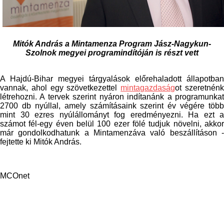
Mitók András a Mintamenza Program Jász-Nagykun-
Szolnok megyei programindítóján is részt vett
A Hajdú-Bihar megyei tárgyalások előrehaladott állapotban
vannak, ahol egy szövetkezettel
mintagazdaság
ot szeretnén
létrehozni. A tervek szerint nyáron indítanánk a programunkat
2700 db nyúllal, amely számításaink szerint év végére több
mint 30 ezres nyúlállományt fog eredményezni. Ha ezt a
számot fél-egy éven belül 100 ezer fölé tudjuk növelni, akkor
már gondolkodhatunk a Mintamenzáva való beszállításon -
fejtette ki Mitók András.
MCOnet