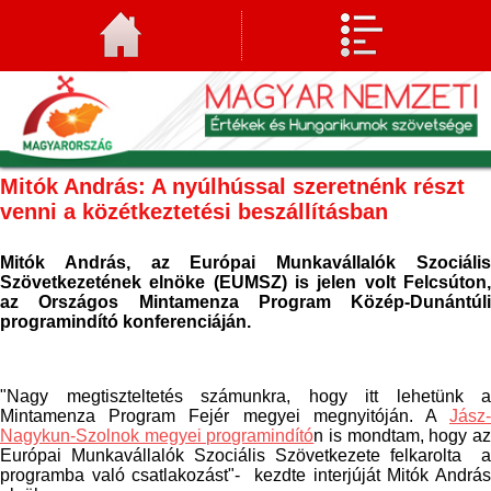
Mitók András: A nyúlhússal szeretnénk részt
venni a közétkeztetési beszállításban
Mitók András, az Európai Munkavállalók Szociális
Szövetkezetének elnöke (EUMSZ)
is jelen volt Felcsúton
az Országos Mintamenza Program Közép-Dunántúli
programindító konferenciáján.
"Nagy megtiszteltetés számunkra, hogy itt lehetünk a
Mintamenza Program Fejér megyei megnyitóján. A
Jász-
Nagykun-Szolnok megyei programindító
n is mondtam, hogy a
Európai Munkavállalók Szociális Szövetkezete felkarolta a
programba való csatlakozást"- kezdte interjúját Mitók András