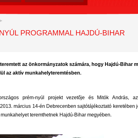
NYÚL PROGRAMMAL HAJDÚ-BIHAR
t teremtett az önkormányzatok számára, hogy Hajdú-Bihar
lül az aktív munkahelyteremtésben.
 országos prém-nyúl projekt vezetője és Mitók András, a
2013. március 14-én Debrecenben sajtótájékoztató keretében j
j munkahelyet teremthetnek Hajdú-Bihar megyében.