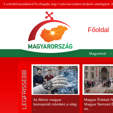
A weboldal használatával Ön elfogadja, hogy Cookie-kat (sütiket) tároljunk számítógépén.
Főoldal
Magunkról
LEGFRISSEBB
Az Allonic magyar
Magyar Értékek N
bioinspirált robotkéz a világ
Magyar Nemzeti É
...
és...