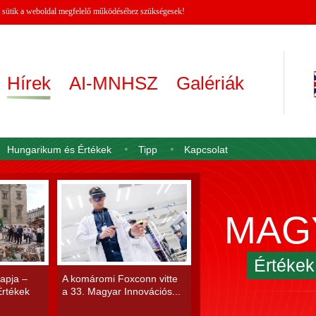
 A sütik a weboldal megfelelő működéséhez szükségesek!
Hírek
AI-MNHSZ
Galériák
Hungarikum és Értékek
Tipp
Kapcsolat
MAG
Értéke
apja –
A komáromi Foxconn vitte
rtékek
a 33. Magyar Innovációs...