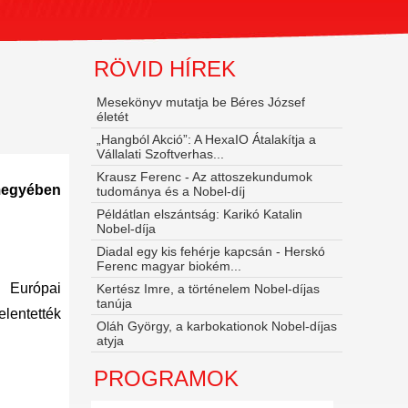
RÖVID HÍREK
Mesekönyv mutatja be Béres József
életét
„Hangból Akció”: A HexaIO Átalakítja a
Vállalati Szoftverhas...
Krausz Ferenc - Az attoszekundumok
 megyében
tudománya és a Nobel‑díj
Példátlan elszántság: Karikó Katalin
Nobel-díja
Diadal egy kis fehérje kapcsán - Herskó
Ferenc magyar biokém...
z Európai
Kertész Imre, a történelem Nobel-díjas
tanúja
elentették
Oláh György, a karbokationok Nobel-díjas
atyja
PROGRAMOK