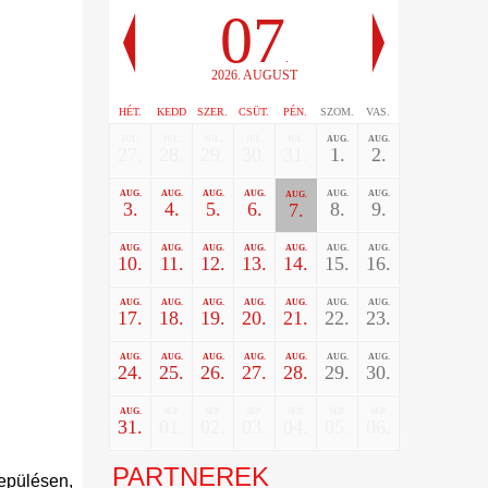
07
.
2026. AUGUST
HÉT.
KEDD
SZER.
CSÜT.
PÉN.
SZOM.
VAS.
JUL.
JUL.
JUL.
JUL.
JUL.
AUG.
AUG.
27.
28.
29.
30.
31.
1.
2.
AUG.
AUG.
AUG.
AUG.
AUG.
AUG.
AUG.
3.
4.
5.
6.
8.
9.
7.
AUG.
AUG.
AUG.
AUG.
AUG.
AUG.
AUG.
10.
11.
12.
13.
14.
15.
16.
AUG.
AUG.
AUG.
AUG.
AUG.
AUG.
AUG.
17.
18.
19.
20.
21.
22.
23.
AUG.
AUG.
AUG.
AUG.
AUG.
AUG.
AUG.
24.
25.
26.
27.
28.
29.
30.
AUG.
SEP.
SEP.
SEP.
SEP.
SEP.
SEP.
31.
01.
02.
03.
04.
05.
06.
PARTNEREK
epülésen,