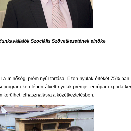
Munkavállalók Szociális Szövetkezetének elnöke
el a minőségi prém-nyúl tartása. Ezen nyulak értékét 75%-ban
i program keretében átvett nyulak prémjei európai exporta ke
kerülhet felhasználásra a közétkeztetésben.