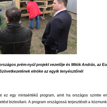
z országos prém-nyúl projekt vezetője és Mitók András, az E
 Szövetkezetének elnöke az egyik tenyésztőnél
int ez egy mintaértékű program, amit ha országos szintre e
tést biztosítani. A program országossá terjesztését a közmun