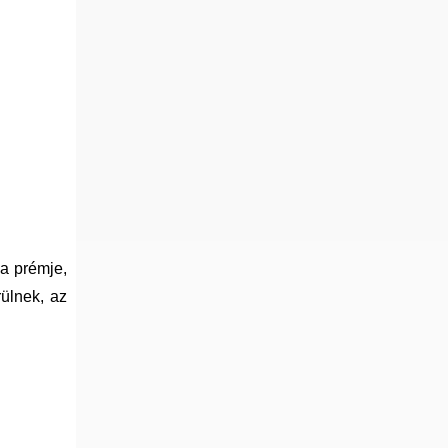
 a prémje,
rülnek, az