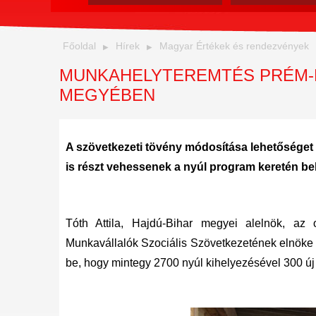
Főoldal
Hírek
Magyar Értékek és rendezvények
MUNKAHELYTEREMTÉS PRÉM-
MEGYÉBEN
A szövetkezeti tövény módosítása lehetősége
is részt vehessenek a nyúl program keretén be
Tóth Attila, Hajdú-Bihar megyei alelnök, az
Munkavállalók Szociális Szövetkezetének elnöke 
be, hogy mintegy 2700 nyúl kihelyezésével 300 ú