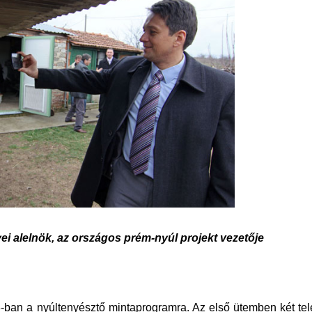
yei alelnök, az országos prém-nyúl projekt vezetője
-ban a nyúltenyésztő mintaprogramra. Az első ütemben két tel