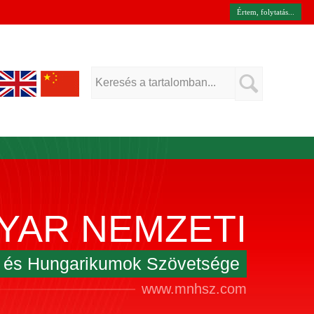
Értem, folytatás...
YAR NEMZETI
k és Hungarikumok Szövetsége
www.mnhsz.com