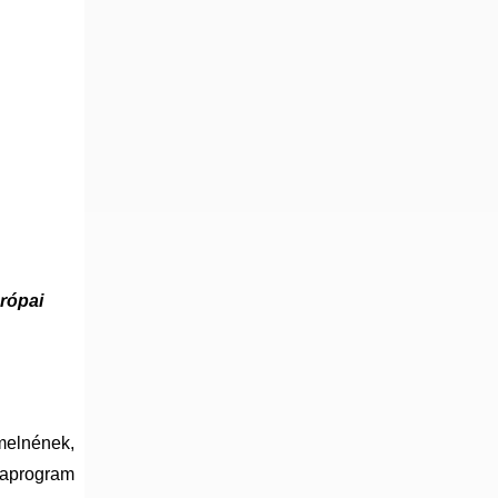
urópai
melnének,
kaprogram