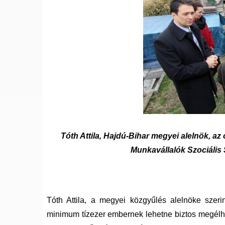
Tóth Attila, Hajdú-Bihar megyei alelnök, a
Munkavállalók Szociális
Tóth Attila, a megyei közgyűlés alelnöke szer
minimum tízezer embernek lehetne biztos megélhe