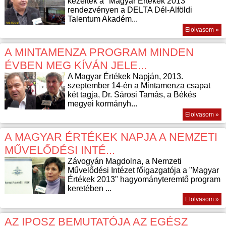
kezelték a "Magyar Értékek 2013"
rendezvényen a DELTA Dél-Alföldi
Talentum Akadém...
Elolvasom »
A MINTAMENZA PROGRAM MINDEN
ÉVBEN MEG KÍVÁN JELE...
A Magyar Értékek Napján, 2013.
szeptember 14-én a Mintamenza csapat
két tagja, Dr. Sárosi Tamás, a Békés
megyei kormányh...
Elolvasom »
A MAGYAR ÉRTÉKEK NAPJA A NEMZETI
MŰVELŐDÉSI INTÉ...
Závogyán Magdolna, a Nemzeti
Művelődési Intézet főigazgatója a "Magyar
Értékek 2013" hagyományteremtő program
keretében ...
Elolvasom »
AZ IPOSZ BEMUTATÓJA AZ EGÉSZ