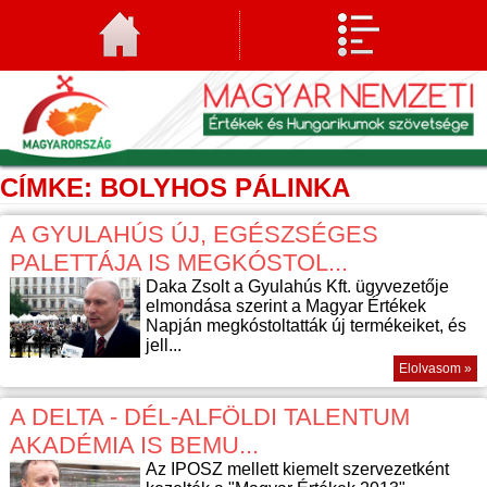
CÍMKE: BOLYHOS PÁLINKA
A GYULAHÚS ÚJ, EGÉSZSÉGES
PALETTÁJA IS MEGKÓSTOL...
Daka Zsolt a Gyulahús Kft. ügyvezetője
elmondása szerint a Magyar Értékek
Napján megkóstoltatták új termékeiket, és
jell...
Elolvasom »
A DELTA - DÉL-ALFÖLDI TALENTUM
AKADÉMIA IS BEMU...
Az IPOSZ mellett kiemelt szervezetként