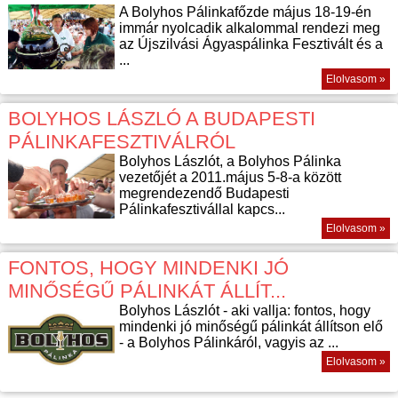
A Bolyhos Pálinkafőzde május 18-19-én
immár nyolcadik alkalommal rendezi meg
az Újszilvási Ágyaspálinka Fesztivált és a
...
Elolvasom »
BOLYHOS LÁSZLÓ A BUDAPESTI
PÁLINKAFESZTIVÁLRÓL
Bolyhos Lászlót, a Bolyhos Pálinka
vezetőjét a 2011.május 5-8-a között
megrendezendő Budapesti
Pálinkafesztivállal kapcs...
Elolvasom »
FONTOS, HOGY MINDENKI JÓ
MINŐSÉGŰ PÁLINKÁT ÁLLÍT...
Bolyhos Lászlót - aki vallja: fontos, hogy
mindenki jó minőségű pálinkát állítson elő
- a Bolyhos Pálinkáról, vagyis az ...
Elolvasom »