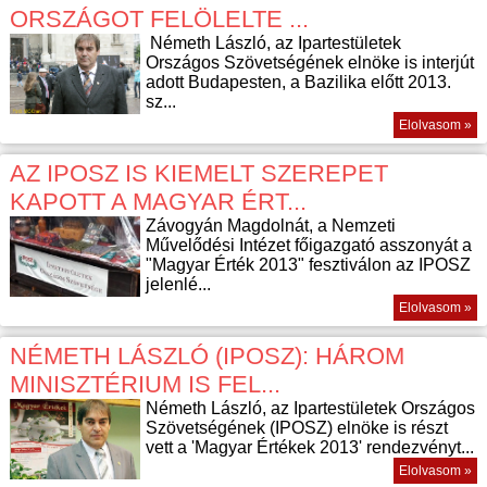
ORSZÁGOT FELÖLELTE ...
Németh László, az Ipartestületek
Országos Szövetségének elnöke is interjút
adott Budapesten, a Bazilika előtt 2013.
sz...
Elolvasom »
AZ IPOSZ IS KIEMELT SZEREPET
KAPOTT A MAGYAR ÉRT...
Závogyán Magdolnát, a Nemzeti
Művelődési Intézet főigazgató asszonyát a
"Magyar Érték 2013" fesztiválon az IPOSZ
jelenlé...
Elolvasom »
NÉMETH LÁSZLÓ (IPOSZ): HÁROM
MINISZTÉRIUM IS FEL...
Németh László, az Ipartestületek Országos
Szövetségének (IPOSZ) elnöke is részt
vett a 'Magyar Értékek 2013' rendezvényt...
Elolvasom »