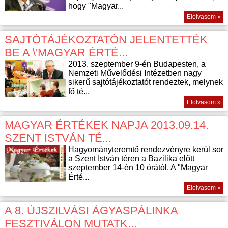
hogy "Magyar...
Elolvasom »
SAJTÓTÁJÉKOZTATÓN JELENTETTÉK
BE A \'MAGYAR ÉRTÉ...
2013. szeptember 9-én Budapesten, a
Nemzeti Művelődési Intézetben nagy
sikerű sajtótájékoztatót rendeztek, melynek
fő té...
Elolvasom »
MAGYAR ÉRTÉKEK NAPJA 2013.09.14.
SZENT ISTVÁN TÉ...
Hagyományteremtő rendezvényre kerül sor
a Szent István téren a Bazilika előtt
szeptember 14-én 10 órától. A "Magyar
Érté...
Elolvasom »
A 8. ÚJSZILVÁSI ÁGYASPÁLINKA
FESZTIVÁLON MUTATK...