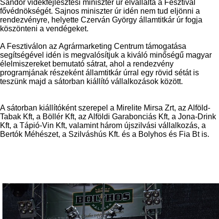
Sándor vidékfejlesztési miniszter úr elvállalta a Fesztivál
fővédnökségét. Sajnos miniszter úr idén nem tud eljönni a
rendezvényre, helyette Czerván György államtitkár úr fogja
köszönteni a vendégeket.
A Fesztiválon az Agrármarketing Centrum támogatása
segítségével idén is megvalósítjuk a kiváló minőségű magyar
élelmiszereket bemutató sátrat, ahol a rendezvény
programjának részeként államtitkár úrral egy rövid sétát is
teszünk majd a sátorban kiállító vállalkozások között.
A sátorban kiállítóként szerepel a Mirelite Mirsa Zrt, az Alföld-
Tabak Kft, a Böllér Kft, az Alföldi Garabonciás Kft, a Jona-Drink
Kft, a Tápió-Vin Kft, valamint három újszilvási vállalkozás, a
Bertók Méhészet, a Szilváshús Kft. és a Bolyhos és Fia Bt is.