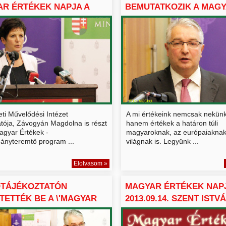
R ÉRTÉKEK NAPJA A
BEMUTATKOZIK A MAGYA
.
ti Művelődési Intézet
A mi értékeink nemcsak nekünk
atója, Závogyán Magdolna is részt
hanem értékek a határon túli
agyar Értékek -
magyaroknak, az európaiaknak
nyteremtő program ...
világnak is. Legyünk ...
Elolvasom »
ÓTÁJÉKOZTATÓN
MAGYAR ÉRTÉKEK NAP
TETTÉK BE A \'MAGYAR
2013.09.14. SZENT ISTVÁ
.