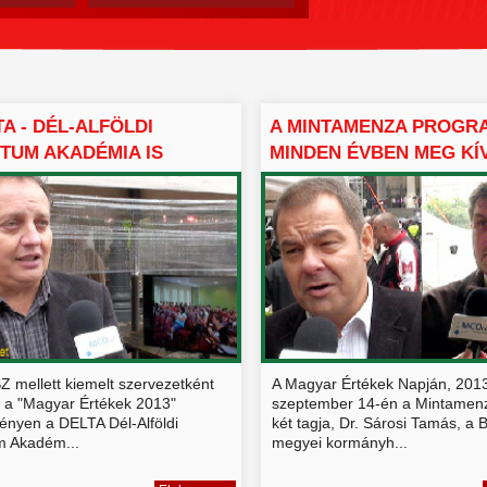
TA - DÉL-ALFÖLDI
A MINTAMENZA PROGR
TUM AKADÉMIA IS
MINDEN ÉVBEN MEG KÍ
..
JELE...
Z mellett kiemelt szervezetként
A Magyar Értékek Napján, 2013
k a "Magyar Értékek 2013"
szeptember 14-én a Mintamen
ényen a DELTA Dél-Alföldi
két tagja, Dr. Sárosi Tamás, a 
m Akadém...
megyei kormányh...