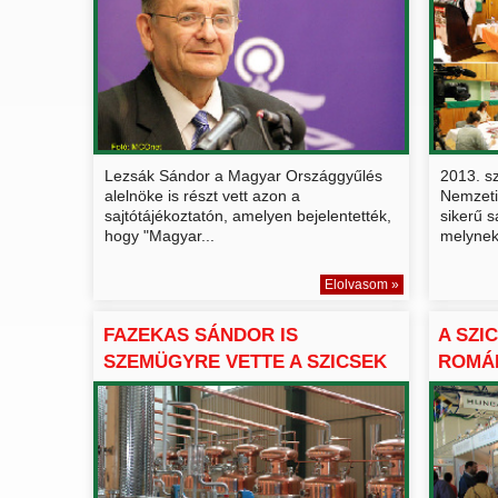
Lezsák Sándor a Magyar Országgyűlés
2013. s
alelnöke is részt vett azon a
Nemzeti
sajtótájékoztatón, amelyen bejelentették,
sikerű s
hogy "Magyar...
melynek 
Elolvasom »
FAZEKAS SÁNDOR IS
A SZI
SZEMÜGYRE VETTE A SZICSEK
ROMÁN
PÁLI...
BEMU