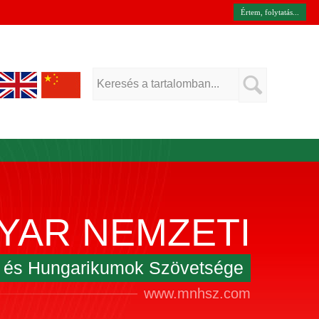
Értem, folytatás...
YAR NEMZETI
k és Hungarikumok Szövetsége
www.mnhsz.com