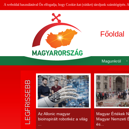
A weboldal használatával Ön elfogadja, hogy Cookie-kat (sütiket) tároljunk számítógépén.
Főoldal
Magunkról
LEGFRISSEBB
Az Allonic magyar
Magyar Értékek N
bioinspirált robotkéz a világ
Magyar Nemzeti É
...
és...