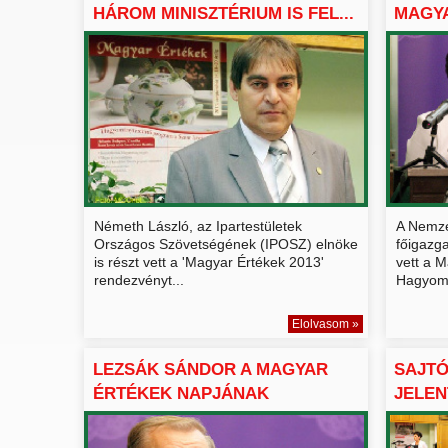
HÁROM MINISZTÉRIUM IS FEL...
MAGYA
JÖVŐ..
Németh László, az Ipartestületek
A Nemze
Országos Szövetségének (IPOSZ) elnöke
főigazg
is részt vett a 'Magyar Értékek 2013'
vett a M
rendezvényt...
Hagyomá
Elolvasom »
LEZSÁK SÁNDOR A MAGYAR
SAJT
ÉRTÉKEK NAPJÁNAK
JELEN
SAJTÓTÁJ...
ÉRTÉ..