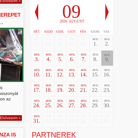
Elolvasom »
09
SZEREPET
.
2026. AUGUST
..
HÉT.
KEDD
SZER.
CSÜT.
PÉN.
SZOM.
VAS.
JUL.
JUL.
JUL.
JUL.
JUL.
AUG.
AUG.
27.
28.
29.
30.
31.
1.
2.
AUG.
AUG.
AUG.
AUG.
AUG.
AUG.
AUG.
3.
4.
5.
6.
7.
8.
9.
AUG.
AUG.
AUG.
AUG.
AUG.
AUG.
AUG.
10.
11.
12.
13.
14.
15.
16.
AUG.
AUG.
AUG.
AUG.
AUG.
AUG.
AUG.
ti
17.
18.
19.
20.
21.
22.
23.
asszonyát
lon az
AUG.
AUG.
AUG.
AUG.
AUG.
AUG.
AUG.
24.
25.
26.
27.
28.
29.
30.
AUG.
SEP.
SEP.
SEP.
SEP.
SEP.
SEP.
Elolvasom »
31.
01.
02.
03.
04.
05.
06.
PARTNEREK
NZA IS