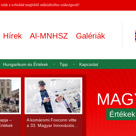
 A sütik a weboldal megfelelő működéséhez szükségesek!
Hírek
AI-MNHSZ
Galériák
Hungarikum és Értékek
Tipp
Kapcsolat
MAG
Értéke
apja –
A komáromi Foxconn vitte
rtékek
a 33. Magyar Innovációs...