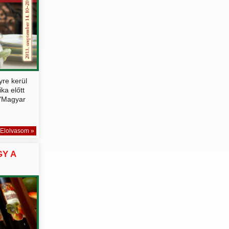
re kerül
ka előtt
 "Magyar
Elolvasom »
Y A