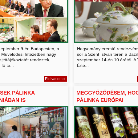
zeptember 9-én Budapesten, a
Hagyományteremtő rendezvény
 Művelődési Intézetben nagy
sor a Szent István téren a Bazili
ajtótájékoztatót rendeztek,
szeptember 14-én 10 órától. A
fő té...
Érté...
Elolvasom »
CSEK PÁLINKA
MEGGYŐZŐDÉSEM, HOG
IÁBAN IS
PÁLINKA EURÓPAI
TATKOZOTT
SIKERTERMÉ...