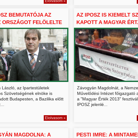
Elolvasom »
OSZ BEMUTATÓJA AZ
AZ IPOSZ IS KIEMELT 
 ORSZÁGOT FELÖLELTE
KAPOTT A MAGYAR ÉRT.
László, az Ipartestületek
Závogyán Magdolnát, a Nemze
s Szövetségének elnöke is
Művelődési Intézet főigazgató 
 adott Budapesten, a Bazilika előtt
a "Magyar Érték 2013" fesztivá
...
IPOSZ jelenlé...
Elolvasom »
GYÁN MAGDOLNA: A
PESTI IMRE: A MINTAME