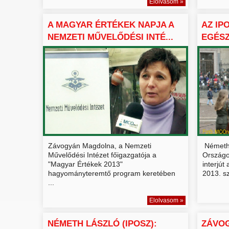
Elolvasom »
A MAGYAR ÉRTÉKEK NAPJA A
AZ IP
NEMZETI MŰVELŐDÉSI INTÉ...
EGÉSZ
...
Závogyán Magdolna, a Nemzeti
Németh 
Művelődési Intézet főigazgatója a
Országo
"Magyar Értékek 2013"
interjút
hagyományteremtő program keretében
2013. sz
...
Elolvasom »
NÉMETH LÁSZLÓ (IPOSZ):
ZÁVO