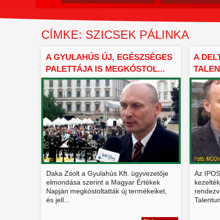
CÍMKE: SZICSEK PÁLINKA
A GYULAHÚS ÚJ, EGÉSZSÉGES
A DEL
PALETTÁJA IS MEGKÓSTOL...
TALEN
BEMU.
Daka Zsolt a Gyulahús Kft. ügyvezetője
Az IPOS
elmondása szerint a Magyar Értékek
kezelté
Napján megkóstoltatták új termékeiket,
rendezv
és jell...
Talentu