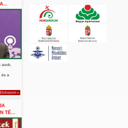
...
 azok,
 és a
Elolvasom »
JA
N TÉ...