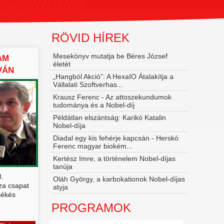
RÖVID HÍREK
Mesekönyv mutatja be Béres József
AM
életét
VÁN
„Hangból Akció”: A HexaIO Átalakítja a
Vállalati Szoftverhas...
Krausz Ferenc - Az attoszekundumok
tudománya és a Nobel‑díj
Példátlan elszántság: Karikó Katalin
Nobel-díja
Diadal egy kis fehérje kapcsán - Herskó
Ferenc magyar biokém...
Kertész Imre, a történelem Nobel-díjas
tanúja
.
Oláh György, a karbokationok Nobel-díjas
za csapat
atyja
Békés
PROGRAMOK