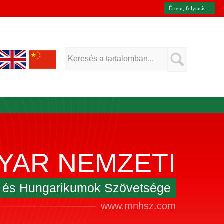
Értem, folytatás...
YAR NEMZETI
k és Hungarikumok Szövetsége
www.mnhsz.com