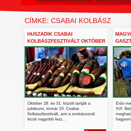
CÍMKE: CSABAI KOLBÁSZ
HUSZADIK CSABAI
MAGY
KOLBÁSZFESZTIVÁLT OKTÓBER
GASZ
VÉGÉN
HUNGA
Október 28. és 31. között tartják a
Erős me
jubileumi, immár 20. Csabai
XVI. Bet
Kolbászfesztivált, ami a szokásosnál
meghatá
kicsit nagyobb lesz...
hagyomá