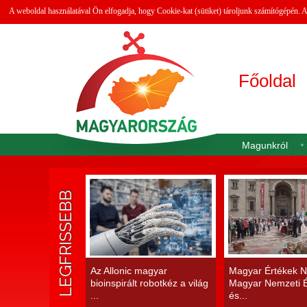
A weboldal használatával Ön elfogadja, hogy Cookie-kat (sütiket) tároljunk számítógépén.
Főoldal
Magunkról
LEGFRISSEBB
Az Allonic magyar
Magyar Értékek N
bioinspirált robotkéz a világ
Magyar Nemzeti É
...
és...