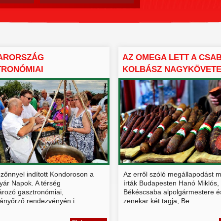
ARORSZÁG
AZ OMEGA LETT A CSAB
TRONÓMIAI
KOLBÁSZ NAGYKÖVET
RIKUMAI FELSORAK...
zőnnyel indított Kondoroson a
Az erről szóló megállapodást m
yár Napok. A térség
írták Budapesten Hanó Miklós,
rozó gasztronómiai,
Békéscsaba alpolgármestere é
nyőrző rendezvényén i...
zenekar két tagja, Be...