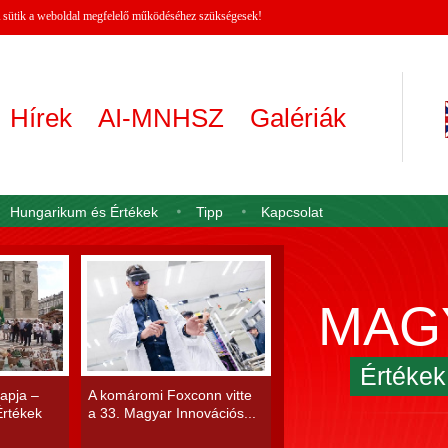
 A sütik a weboldal megfelelő működéséhez szükségesek!
Hírek
AI-MNHSZ
Galériák
Hungarikum és Értékek
Tipp
Kapcsolat
MAG
Értéke
apja –
A komáromi Foxconn vitte
rtékek
a 33. Magyar Innovációs...