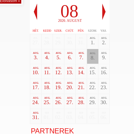
Elolvasom »
08
.
2026. AUGUST
HÉT.
KEDD
SZER.
CSÜT.
PÉN.
SZOM.
VAS.
JUL.
JUL.
JUL.
JUL.
JUL.
AUG.
AUG.
27.
28.
29.
30.
31.
1.
2.
AUG.
AUG.
AUG.
AUG.
AUG.
AUG.
AUG.
3.
4.
5.
6.
7.
9.
8.
AUG.
AUG.
AUG.
AUG.
AUG.
AUG.
AUG.
10.
11.
12.
13.
14.
15.
16.
AUG.
AUG.
AUG.
AUG.
AUG.
AUG.
AUG.
17.
18.
19.
20.
21.
22.
23.
AUG.
AUG.
AUG.
AUG.
AUG.
AUG.
AUG.
24.
25.
26.
27.
28.
29.
30.
AUG.
SEP.
SEP.
SEP.
SEP.
SEP.
SEP.
31.
01.
02.
03.
04.
05.
06.
PARTNEREK