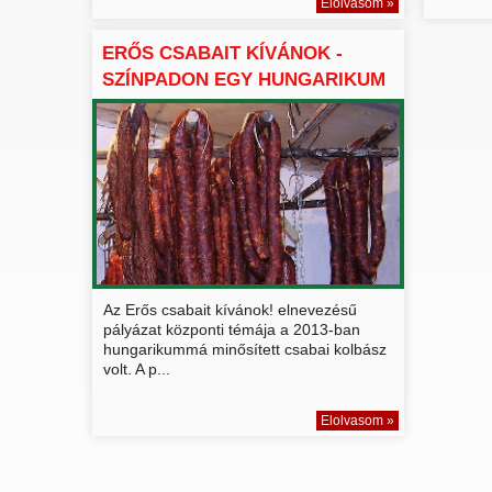
Elolvasom »
ERŐS CSABAIT KÍVÁNOK -
SZÍNPADON EGY HUNGARIKUM
Az Erős csabait kívánok! elnevezésű
pályázat központi témája a 2013-ban
hungarikummá minősített csabai kolbász
volt. A p...
Elolvasom »