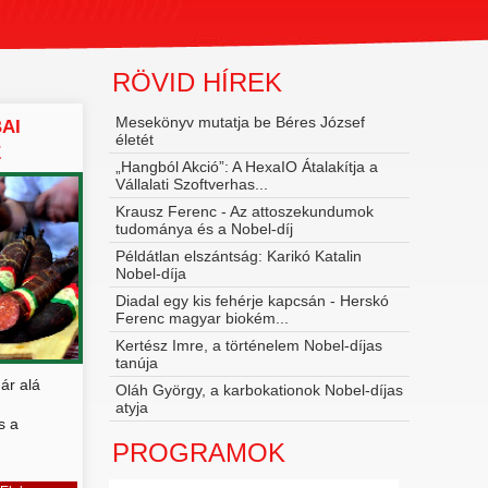
RÖVID HÍREK
Mesekönyv mutatja be Béres József
AI
életét
E
„Hangból Akció”: A HexaIO Átalakítja a
Vállalati Szoftverhas...
Krausz Ferenc - Az attoszekundumok
tudománya és a Nobel‑díj
Példátlan elszántság: Karikó Katalin
Nobel-díja
Diadal egy kis fehérje kapcsán - Herskó
Ferenc magyar biokém...
Kertész Imre, a történelem Nobel-díjas
tanúja
ár alá
Oláh György, a karbokationok Nobel-díjas
atyja
s a
PROGRAMOK