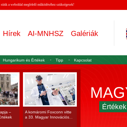
 A sütik a weboldal megfelelő működéséhez szükségesek!
Hírek
AI-MNHSZ
Galériák
Hungarikum és Értékek
Tipp
Kapcsolat
MAG
Értéke
apja –
A komáromi Foxconn vitte
rtékek
a 33. Magyar Innovációs...