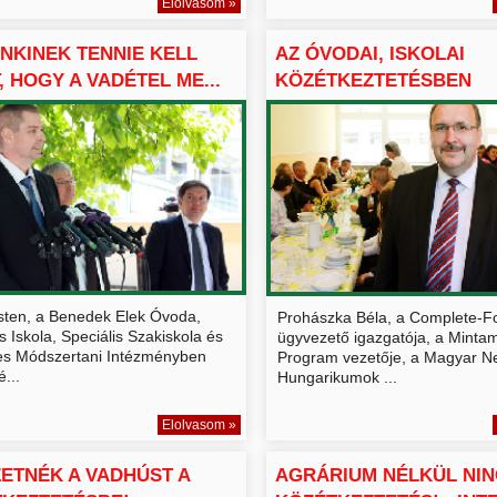
Elolvasom »
NKINEK TENNIE KELL
AZ ÓVODAI, ISKOLAI
, HOGY A VADÉTEL ME...
KÖZÉTKEZTETÉSBEN
KORÁBBAN NEM...
ten, a Benedek Elek Óvoda,
Prohászka Béla, a Complete-Fo
s Iskola, Speciális Szakiskola és
ügyvezető igazgatója, a Minta
s Módszertani Intézményben
Program vezetője, a Magyar N
é...
Hungarikumok ...
Elolvasom »
ETNÉK A VADHÚST A
AGRÁRIUM NÉLKÜL NI