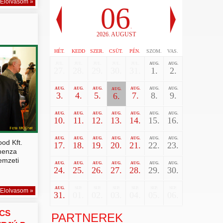
Elolvasom »
06
.
2026. AUGUST
HÉT.
KEDD
SZER.
CSÜT.
PÉN.
SZOM.
VAS.
JUL.
JUL.
JUL.
JUL.
JUL.
AUG.
AUG.
27.
28.
29.
30.
31.
1.
2.
AUG.
AUG.
AUG.
AUG.
AUG.
AUG.
AUG.
3.
4.
5.
7.
8.
9.
6.
AUG.
AUG.
AUG.
AUG.
AUG.
AUG.
AUG.
10.
11.
12.
13.
14.
15.
16.
AUG.
AUG.
AUG.
AUG.
AUG.
AUG.
AUG.
od Kft.
17.
18.
19.
20.
21.
22.
23.
menza
emzeti
AUG.
AUG.
AUG.
AUG.
AUG.
AUG.
AUG.
24.
25.
26.
27.
28.
29.
30.
AUG.
SEP.
SEP.
SEP.
SEP.
SEP.
SEP.
Elolvasom »
31.
01.
02.
03.
04.
05.
06.
NCS
PARTNEREK