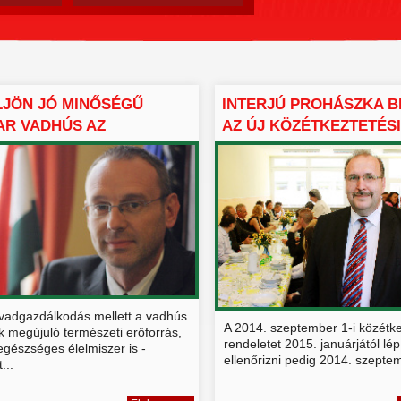
JÖN JÓ MINŐSÉGŰ
INTERJÚ PROHÁSZKA B
AR VADHÚS AZ
AZ ÚJ KÖZÉTKEZTETÉSI 
LOKRA...
 vadgazdálkodás mellett a vadhús
A 2014. szeptember 1-i közétke
 megújuló természeti erőforrás,
rendeletet 2015. januárjától lép
gészséges élelmiszer is -
ellenőrizni pedig 2014. szeptem
...