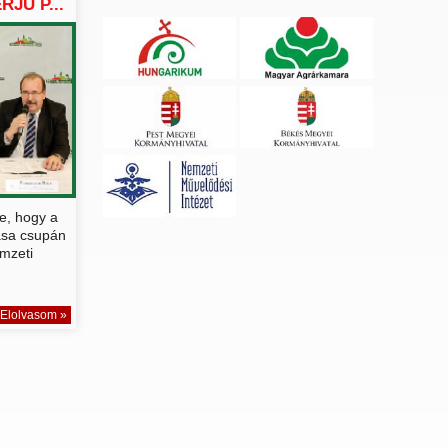
RJÚ P...
e, hogy a
ása csupán
mzeti
Elolvasom »