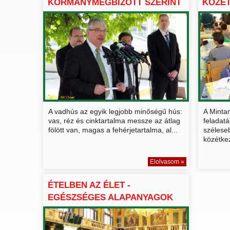
KORMÁNYMEGBÍZOTT SZERINT
KÖZÉT
IS FONTOS A ...
A vadhús az egyik legjobb minőségű hús:
A Minta
vas, réz és cinktartalma messze az átlag
feladatá
fölött van, magas a fehérjetartalma, al...
szélese
közétkez
Elolvasom »
ÉTELBEN AZ ÉLET -
EGÉSZSÉGES ALAPANYAGOK
ÉS A KÖ...