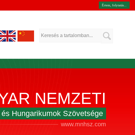
Értem, folytatás...
YAR NEMZETI
k és Hungarikumok Szövetsége
www.mnhsz.com