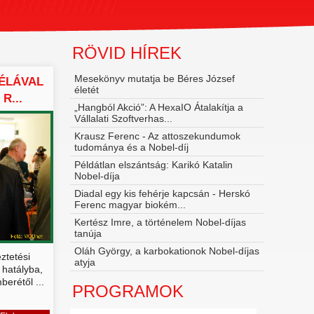
RÖVID HÍREK
Mesekönyv mutatja be Béres József
ÉLÁVAL
életét
R...
„Hangból Akció”: A HexaIO Átalakítja a
Vállalati Szoftverhas...
Krausz Ferenc - Az attoszekundumok
tudománya és a Nobel‑díj
Példátlan elszántság: Karikó Katalin
Nobel-díja
Diadal egy kis fehérje kapcsán - Herskó
Ferenc magyar biokém...
Kertész Imre, a történelem Nobel-díjas
tanúja
Oláh György, a karbokationok Nobel-díjas
ztetési
atyja
 hatályba,
berétől ...
PROGRAMOK