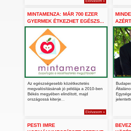
Elolvasom »
MINTAMENZA: MÁR 700 EZER
MINDE
GYERMEK ÉTKEZHET EGÉSZS...
AZÉRT
Az egészségesebb közétkeztetés
Budapes
megvalósításának jó példája a 2010-ben
Általáno
Békés megyében elindított, majd
Egysége
országossá kiterje...
jelentett
Elolvasom »
PESTI IMRE
BEVEZ