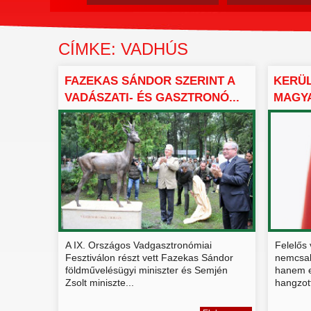
CÍMKE: VADHÚS
FAZEKAS SÁNDOR SZERINT A
KERÜL
VADÁSZATI- ÉS GASZTRONÓ...
MAGY
ASZTA
A IX. Országos Vadgasztronómiai
Felelős
Fesztiválon részt vett Fazekas Sándor
nemcsak
földművelésügyi miniszter és Semjén
hanem e
Zsolt miniszte...
hangzott