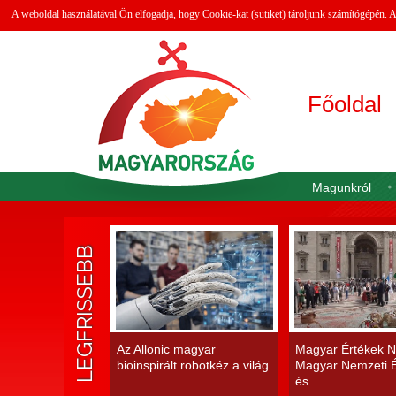
A weboldal használatával Ön elfogadja, hogy Cookie-kat (sütiket) tároljunk számítógépén.
Főoldal
Magunkról
LEGFRISSEBB
Az Allonic magyar
Magyar Értékek N
bioinspirált robotkéz a világ
Magyar Nemzeti É
...
és...