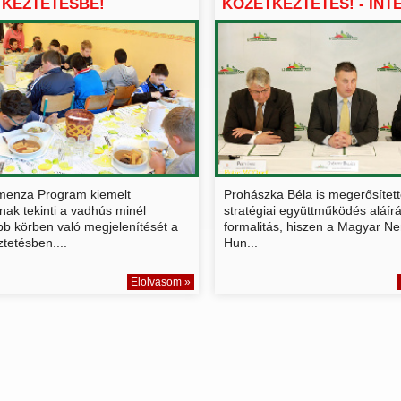
KEZTETÉSBE!
KÖZÉTKEZTETÉS! - INTE
menza Program kiemelt
Prohászka Béla is megerősített
nak tekinti a vadhús minél
stratégiai együttműködés aláír
bb körben való megjelenítését a
formalitás, hiszen a Magyar Ne
tetésben....
Hun...
Elolvasom »