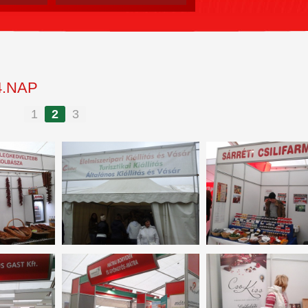
4.NAP
1
2
3