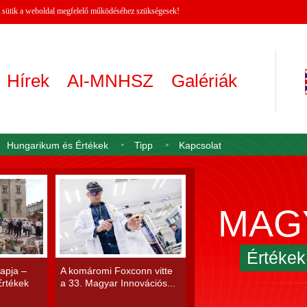
 A sütik a weboldal megfelelő működéséhez szükségesek!
Hírek
AI-MNHSZ
Galériák
Hungarikum és Értékek
Tipp
Kapcsolat
MAG
Értéke
apja –
A komáromi Foxconn vitte
rtékek
a 33. Magyar Innovációs...