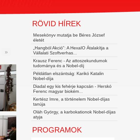
RÖVID HÍREK
Mesekönyv mutatja be Béres József
életét
„Hangból Akció”: A HexaIO Átalakítja a
»
Vállalati Szoftverhas...
Krausz Ferenc - Az attoszekundumok
tudománya és a Nobel‑díj
Példátlan elszántság: Karikó Katalin
Nobel-díja
Diadal egy kis fehérje kapcsán - Herskó
Ferenc magyar biokém...
Kertész Imre, a történelem Nobel-díjas
tanúja
Oláh György, a karbokationok Nobel-díjas
atyja
PROGRAMOK