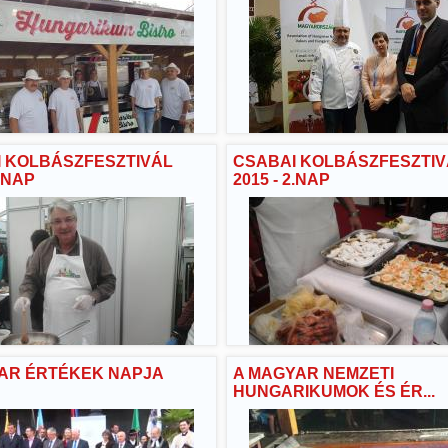
 KOLBÁSZFESZTIVÁL
CSABAI KOLBÁSZFESZTIV
3.NAP
2015 - 2.NAP
YAR ÉRTÉKEK NAPJA
A MAGYAR NEMZETI
HUNGARIKUMOK ÉS ÉR...