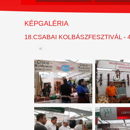
KÉPGALÉRIA
18.CSABAI KOLBÁSZFESZTIVÁL - 
«