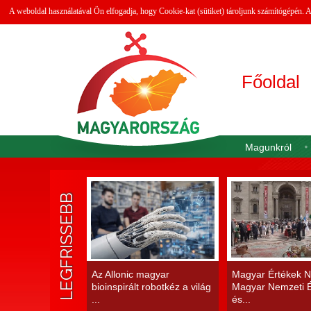
A weboldal használatával Ön elfogadja, hogy Cookie-kat (sütiket) tároljunk számítógépén.
Főoldal
Magunkról
LEGFRISSEBB
Az Allonic magyar
Magyar Értékek N
bioinspirált robotkéz a világ
Magyar Nemzeti É
...
és...