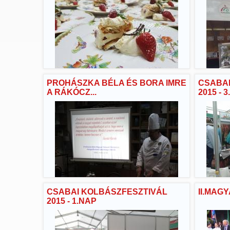
PROHÁSZKA BÉLA ÉS BORA IMRE
CSABAI
A RÁKÓCZ...
2015 - 
CSABAI KOLBÁSZFESZTIVÁL
II.MAG
2015 - 1.NAP