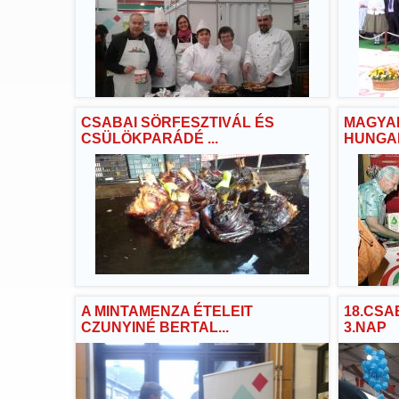
CSABAI SÖRFESZTIVÁL ÉS
MAGYAR
CSÜLÖKPARÁDÉ ...
HUNGAR
A MINTAMENZA ÉTELEIT
18.CSA
CZUNYINÉ BERTAL...
3.NAP