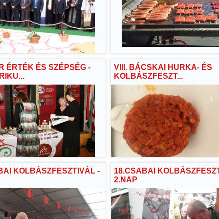
 ÉRTÉK ÉS SZÉPSÉG -
VIII. BÁCSKAI HURKA- ÉS
IKU...
KOLBÁSZFESZT...
BAI KOLBÁSZFESZTIVÁL -
18.CSABAI KOLBÁSZFESZT
2.NAP