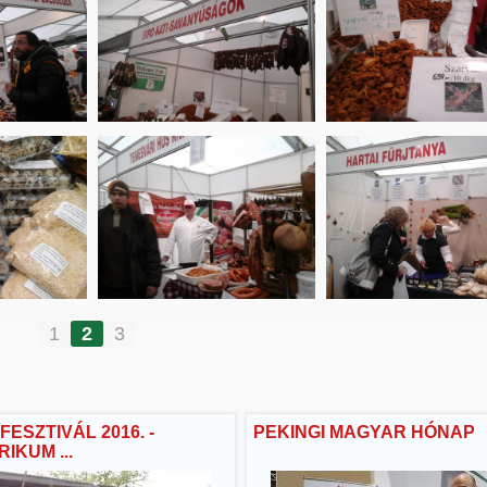
1
2
3
FESZTIVÁL 2016. -
PEKINGI MAGYAR HÓNAP
IKUM ...