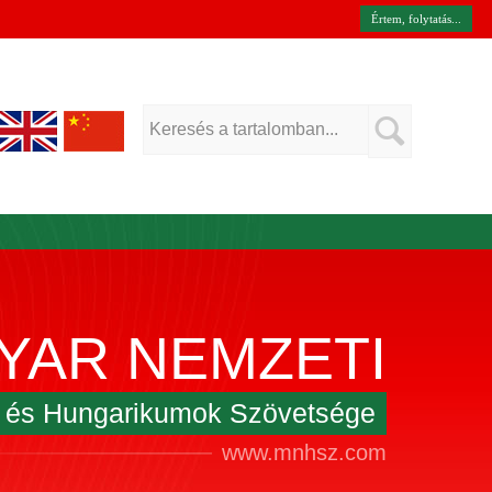
Értem, folytatás...
YAR NEMZETI
k és Hungarikumok Szövetsége
www.mnhsz.com