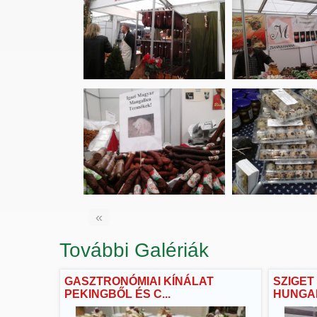
«
További Galériák
GASZTRONÓMIAI KÍNÁLAT
SZIGET 
PEKINGBŐL ÉS C...
HUNGAR