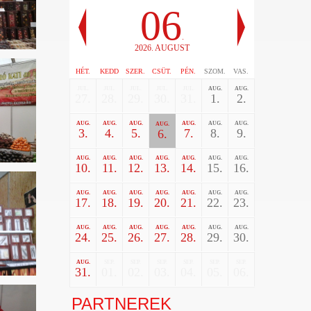
06
.
2026. AUGUST
HÉT.
KEDD
SZER.
CSÜT.
PÉN.
SZOM.
VAS.
JUL.
JUL.
JUL.
JUL.
JUL.
AUG.
AUG.
27.
28.
29.
30.
31.
1.
2.
AUG.
AUG.
AUG.
AUG.
AUG.
AUG.
AUG.
3.
4.
5.
7.
8.
9.
6.
AUG.
AUG.
AUG.
AUG.
AUG.
AUG.
AUG.
10.
11.
12.
13.
14.
15.
16.
AUG.
AUG.
AUG.
AUG.
AUG.
AUG.
AUG.
17.
18.
19.
20.
21.
22.
23.
AUG.
AUG.
AUG.
AUG.
AUG.
AUG.
AUG.
24.
25.
26.
27.
28.
29.
30.
AUG.
SEP.
SEP.
SEP.
SEP.
SEP.
SEP.
31.
01.
02.
03.
04.
05.
06.
PARTNEREK