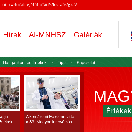
 A sütik a weboldal megfelelő működéséhez szükségesek!
Hírek
AI-MNHSZ
Galériák
Hungarikum és Értékek
Tipp
Kapcsolat
MAG
Értéke
apja –
A komáromi Foxconn vitte
rtékek
a 33. Magyar Innovációs...