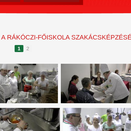
 A RÁKÓCZI-FŐISKOLA SZAKÁCSKÉPZÉS
1
2