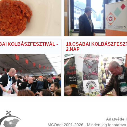
BAI KOLBÁSZFESZTIVÁL -
18.CSABAI KOLBÁSZFESZT
2.NAP
Adatvédelm
MCOnet 2001-2026.- Minden jog fenntartva 