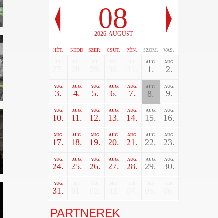
08
.
2026. AUGUST
HÉT.
KEDD
SZER.
CSÜT.
PÉN.
SZOM.
VAS.
JUL.
JUL.
JUL.
JUL.
JUL.
AUG.
AUG.
27.
28.
29.
30.
31.
1.
2.
AUG.
AUG.
AUG.
AUG.
AUG.
AUG.
AUG.
3.
4.
5.
6.
7.
9.
8.
AUG.
AUG.
AUG.
AUG.
AUG.
AUG.
AUG.
10.
11.
12.
13.
14.
15.
16.
AUG.
AUG.
AUG.
AUG.
AUG.
AUG.
AUG.
17.
18.
19.
20.
21.
22.
23.
AUG.
AUG.
AUG.
AUG.
AUG.
AUG.
AUG.
24.
25.
26.
27.
28.
29.
30.
AUG.
SEP.
SEP.
SEP.
SEP.
SEP.
SEP.
31.
01.
02.
03.
04.
05.
06.
PARTNEREK