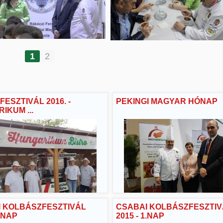
1
2
FESZTIVÁL 2016. -
PEKINGI MAGYAR HÓNAP
IKUM ...
 KOLBÁSZFESZTIVÁL
CSABAI KOLBÁSZFESZTIV
2.NAP
2015 - 1.NAP