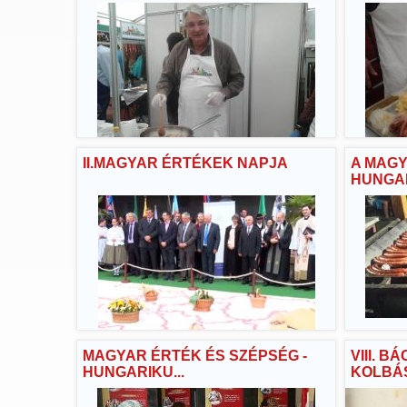
II.MAGYAR ÉRTÉKEK NAPJA
A MAGY
HUNGAR
MAGYAR ÉRTÉK ÉS SZÉPSÉG -
VIII. B
HUNGARIKU...
KOLBÁS