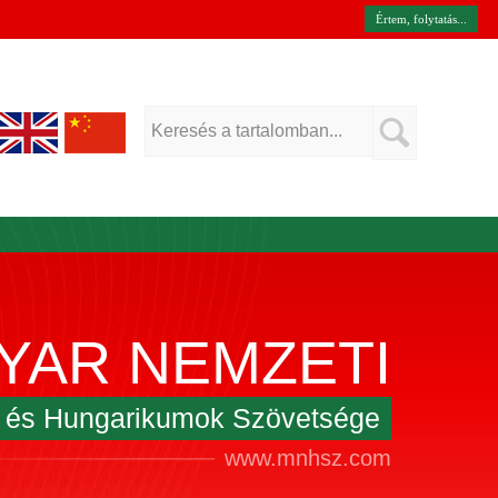
Értem, folytatás...
YAR NEMZETI
k és Hungarikumok Szövetsége
www.mnhsz.com