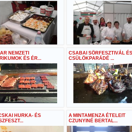
AR NEMZETI
CSABAI SÖRFESZTIVÁL É
IKUMOK ÉS ÉR...
CSÜLÖKPARÁDÉ ...
ÁCSKAI HURKA- ÉS
A MINTAMENZA ÉTELEIT
ZFESZT...
CZUNYINÉ BERTAL...