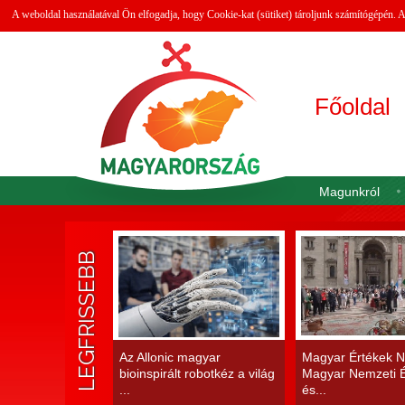
A weboldal használatával Ön elfogadja, hogy Cookie-kat (sütiket) tároljunk számítógépén.
Főoldal
Magunkról
LEGFRISSEBB
Az Allonic magyar
Magyar Értékek N
bioinspirált robotkéz a világ
Magyar Nemzeti É
...
és...