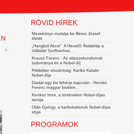
RÖVID HÍREK
Mesekönyv mutatja be Béres József
ÉN
életét
„Hangból Akció”: A HexaIO Átalakítja a
»
Vállalati Szoftverhas...
Krausz Ferenc - Az attoszekundumok
tudománya és a Nobel‑díj
Példátlan elszántság: Karikó Katalin
Nobel-díja
Diadal egy kis fehérje kapcsán - Herskó
Ferenc magyar biokém...
Kertész Imre, a történelem Nobel-díjas
tanúja
Oláh György, a karbokationok Nobel-díjas
atyja
PROGRAMOK