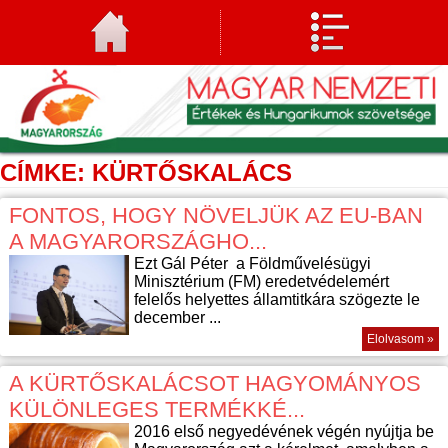
CÍMKE: KÜRTŐSKALÁCS
FONTOS, HOGY NÖVELJÜK AZ EU-BAN
A MAGYARORSZÁGHO...
Ezt Gál Péter a Földművelésügyi
Minisztérium (FM) eredetvédelemért
felelős helyettes államtitkára szögezte le
december ...
Elolvasom »
A KÜRTŐSKALÁCSOT HAGYOMÁNYOS
KÜLÖNLEGES TERMÉKKÉ...
2016 első negyedévének végén nyújtja be