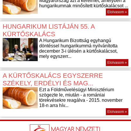
Magyarország azt a kérelmet, amelyben a
hungarikumnak minősített kürtőskalácsot ...
Elolvasom »
HUNGARIKUM LISTÁJÁN 55. A
KÜRTŐSKALÁCS
A Hungarikum Bizottság egyhangú
döntéssel hungarikummá nyilvánította
december 3-i ülésén a kürtőskalácsot,
mely egyszerr...
Elolvasom »
A KÜRTŐSKALÁCS EGYSZERRE
SZÉKELY, ERDÉLYI ÉS MAG...
Ezt a Földművelésügyi Minisztérium
szögezte le, miután - a romániai
törekvésekre reagálva - 2015. november
18-n arra hív...
Elolvasom »