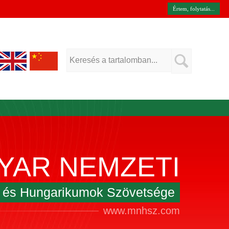
Értem, folytatás...
YAR NEMZETI
k és Hungarikumok Szövetsége
www.mnhsz.com