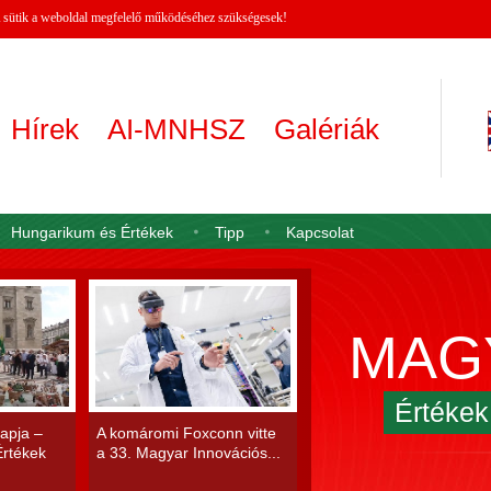
 A sütik a weboldal megfelelő működéséhez szükségesek!
Hírek
AI-MNHSZ
Galériák
Hungarikum és Értékek
Tipp
Kapcsolat
MAG
Értéke
apja –
A komáromi Foxconn vitte
rtékek
a 33. Magyar Innovációs...