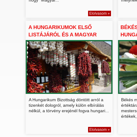
Elolvasom »
A HUNGARIKUMOK ELSŐ
BÉKÉ
LISTÁJÁRÓL ÉS A MAGYAR
HUNG
ÉRTÉK...
TARTA
A Hungarikum Bizottság döntött arról a
Békés m
tizenkét dologról, amely külön elbírálás
értéktár
nélkül, a törvény erejénél fogva hungari...
mesters
értékek, 
Elolvasom »