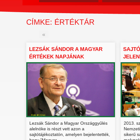
CÍMKE: ÉRTÉKTÁR
«
LEZSÁK SÁNDOR A MAGYAR
SAJT
ÉRTÉKEK NAPJÁNAK
JELEN
SAJTÓTÁJ...
ÉRTÉ..
Lezsák Sándor a Magyar Országgyűlés
2013. s
alelnöke is részt vett azon a
Nemzeti
sajtótájékoztatón, amelyen bejelentették,
sikerű s
hogy "Magyar...
melynek 