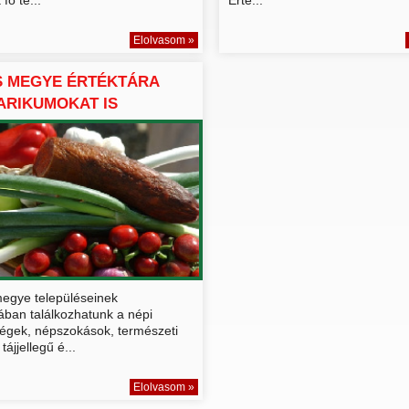
Elolvasom »
S MEGYE ÉRTÉKTÁRA
ARIKUMOKAT IS
LMA...
egye településeinek
ában találkozhatunk a népi
égek, népszokások, természeti
tájjellegű é...
Elolvasom »