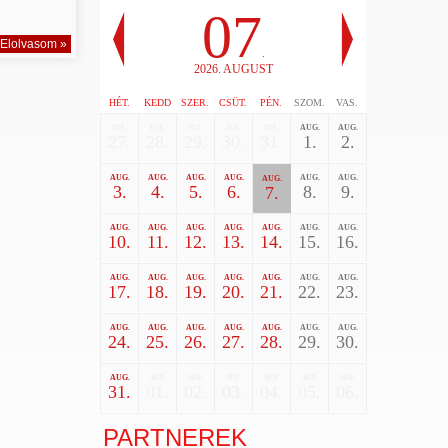
07
Elolvasom »
.
2026. AUGUST
HÉT.
KEDD
SZER.
CSÜT.
PÉN.
SZOM.
VAS.
JUL.
JUL.
JUL.
JUL.
JUL.
AUG.
AUG.
27.
28.
29.
30.
31.
1.
2.
AUG.
AUG.
AUG.
AUG.
AUG.
AUG.
AUG.
3.
4.
5.
6.
8.
9.
7.
AUG.
AUG.
AUG.
AUG.
AUG.
AUG.
AUG.
10.
11.
12.
13.
14.
15.
16.
AUG.
AUG.
AUG.
AUG.
AUG.
AUG.
AUG.
17.
18.
19.
20.
21.
22.
23.
AUG.
AUG.
AUG.
AUG.
AUG.
AUG.
AUG.
24.
25.
26.
27.
28.
29.
30.
AUG.
SEP.
SEP.
SEP.
SEP.
SEP.
SEP.
31.
01.
02.
03.
04.
05.
06.
PARTNEREK