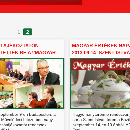
1
2
ÓTÁJÉKOZTATÓN
MAGYAR ÉRTÉKEK NAP
TETTÉK BE A \'MAGYAR
2013.09.14. SZENT ISTVÁ
.
zeptember 9-én Budapesten, a
Hagyományteremtő rendezvény
 Művelődési Intézetben nagy
sor a Szent István téren a Bazili
ajtótájékoztatót rendeztek,
szeptember 14-én 10 órától. A
fő té...
Érté...