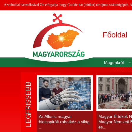
A weboldal használatával Ön elfogadja, hogy Cookie-kat (sütiket) tároljunk számítógépén.
Főoldal
Magunkról
LEGFRISSEBB
Az Allonic magyar
Magyar Értékek N
bioinspirált robotkéz a világ
Magyar Nemzeti É
...
és...