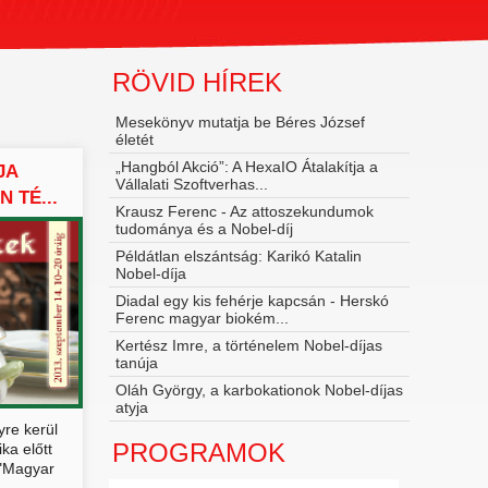
RÖVID HÍREK
Mesekönyv mutatja be Béres József
életét
„Hangból Akció”: A HexaIO Átalakítja a
JA
Vállalati Szoftverhas...
N TÉ...
Krausz Ferenc - Az attoszekundumok
tudománya és a Nobel‑díj
Példátlan elszántság: Karikó Katalin
Nobel-díja
Diadal egy kis fehérje kapcsán - Herskó
Ferenc magyar biokém...
Kertész Imre, a történelem Nobel-díjas
tanúja
Oláh György, a karbokationok Nobel-díjas
atyja
re kerül
PROGRAMOK
ka előtt
 "Magyar