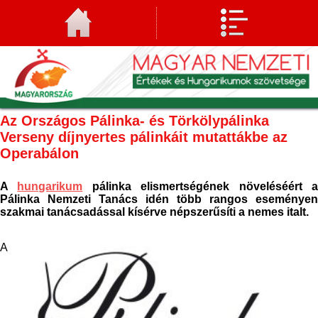
Az Országos Pálinka- és Törkölypálinka
Verseny díjnyertes pálinkáit mutattákbe az
Operabálon
A
hungarikum
pálinka elismertségének növeléséért 
Pálinka Nemzeti Tanács idén több rangos eseményen
szakmai tanácsadással kísérve népszerűsíti a nemes italt.
A