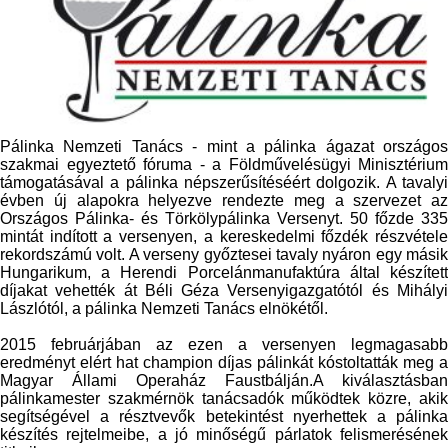
Pálinka Nemzeti Tanács - mint a pálinka ágazat országos
szakmai egyeztető fóruma - a Földművelésügyi Minisztérium
támogatásával a pálinka népszerűsítéséért dolgozik. A tavalyi
évben új alapokra helyezve rendezte meg a szervezet az
Országos Pálinka- és Törkölypálinka Versenyt. 50 főzde 335
mintát indított a versenyen, a kereskedelmi főzdék részvétele
rekordszámú volt. A verseny győztesei tavaly nyáron egy másik
Hungarikum, a Herendi Porcelánmanufaktúra által készített
díjakat vehették át Béli Géza Versenyigazgatótól és Mihályi
Lászlótól, a pálinka Nemzeti Tanács elnökétől.
2015 februárjában az ezen a versenyen legmagasabb
eredményt elért hat champion díjas pálinkát kóstoltatták meg a
Magyar Állami Operaház Faustbálján.A kiválasztásban
pálinkamester szakmérnök tanácsadók működtek közre, akik
segítségével a résztvevők betekintést nyerhettek a pálinka
készítés rejtelmeibe, a jó minőségű párlatok felismerésének