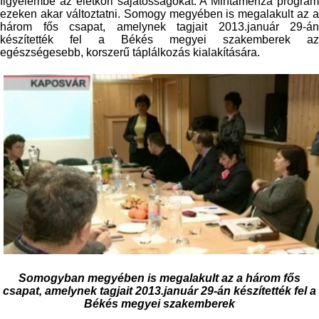
figyelembe az életkori sajátosságokat. A Mintamenza program
ezeken akar változtatni. Somogy megyében is megalakult az a
három fős csapat, amelynek tagjait 2013.január 29-án
készítették fel a Békés megyei szakemberek az
egészségesebb, korszerű táplálkozás kialakítására.
Somogyban megyében is megalakult az a három fős
csapat, amelynek tagjait 2013.január 29-án készítették fel a
Békés megyei szakemberek