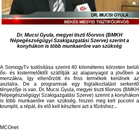
Dr. Mucsi Gyula, megyei tiszti főorvos (BMKH
Népegészségügyi Szakigazgatási Szerve) szerint a
konyhákon is több munkaerőre van szükség
A SomogyTv tudósítása szerint 40 kilométeres körzeten belüli
ős- és kistermelőktől szállítják az alapanyagot a jövőben a
menzákra, így ellenőrzött és friss termékek kerülnek az
asztalra. De a programnak egy foglalkoztatást serkentő
tényezője is van. Dr. Mucsi Gyula, megyei tiszti főorvos (BMKH
Népegészségügyi Szakigazgatási Szerve) szerint a konyhákon
is több munkaerőre van szükség, hiszen meg kell pucolni a
krumplit, a répát, és elő kell készíteni azt a főzéshez...
MCOnet