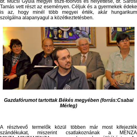
dr. Mucsi Gyula megyei tiszti-főorvos és helyettese, dr. Sárosi
Tamás vett részt az eseményen. Céljuk és a gyermekek édeke
is az, hogy minél több megyei érték, akár hungarikum
szolgálna alapanyagul a közétkeztetésben.
Gazdafórumot tartottak Békés megyében (forrás:Csabai
Mérleg)
A résztvevő termelők közül többen már most kifejezték
szándékukat, miszerint csatlakoznának a MENZA