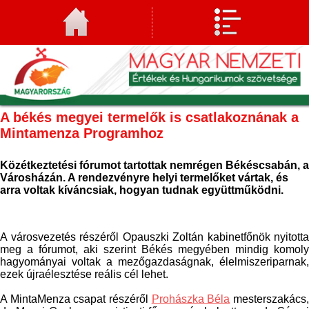
A békés megyei termelők is csatlakoznának a
Mintamenza Programhoz
Közétkeztetési fórumot tartottak nemrégen Békéscsabán, a
Városházán. A rendezvényre helyi termelőket vártak, és
arra voltak kíváncsiak, hogyan tudnak együttműködni.
A városvezetés részéről Opauszki Zoltán kabinetfőnök nyitotta
meg a fórumot, aki szerint Békés megyében mindig komoly
hagyományai voltak a mezőgazdaságnak, élelmiszeriparnak,
ezek újraélesztése reális cél lehet.
A MintaMenza csapat részéről
Prohászka Béla
mesterszakács