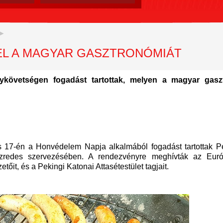
 EL A MAGYAR GASZTRONÓMIÁT
követségen fogadást tartottak, melyen a magyar gasz
17-én a Honvédelem Napja alkalmából fogadást tartottak Pe
ezredes szervezésében. A rendezvényre meghívták az Eur
őit, és a Pekingi Katonai Attasétestület tagjait.