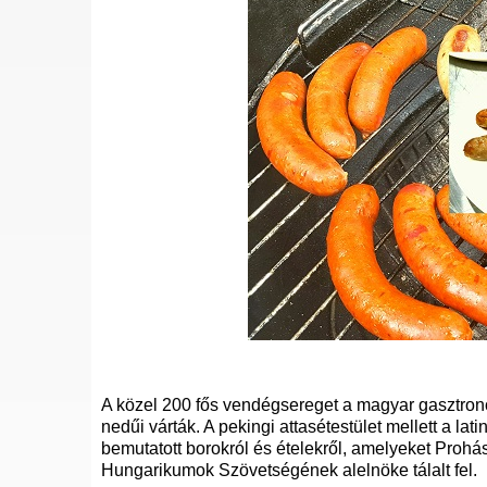
A közel 200 fős vendégsereget a magyar gasztronó
nedűi várták. A pekingi attasétestület mellett a la
bemutatott borokról és ételekről, amelyeket Proh
Hungarikumok Szövetségének alelnöke tálalt fel.