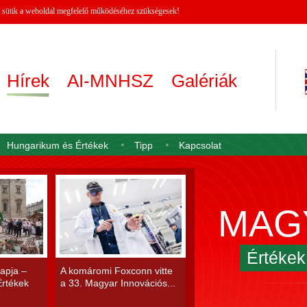
 A sütik a weboldal megfelelő működéséhez szükségesek!
Hírek
AI-MNHSZ
Galériák
Hungarikum és Értékek
Tipp
Kapcsolat
MAG
Értéke
apja –
A komáromi Foxconn vitte
rtékek
a 33. Magyar Innovációs...