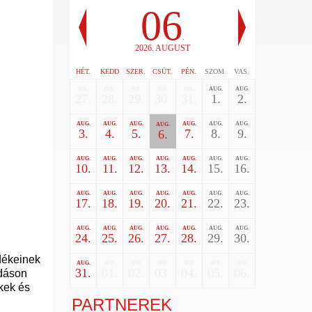
06
.
2026. AUGUST
HÉT.
KEDD
SZER.
CSÜT.
PÉN.
SZOM.
VAS.
JUL.
JUL.
JUL.
JUL.
JUL.
AUG.
AUG.
27.
28.
29.
30.
31.
1.
2.
AUG.
AUG.
AUG.
AUG.
AUG.
AUG.
AUG.
3.
4.
5.
7.
8.
9.
6.
AUG.
AUG.
AUG.
AUG.
AUG.
AUG.
AUG.
10.
11.
12.
13.
14.
15.
16.
AUG.
AUG.
AUG.
AUG.
AUG.
AUG.
AUG.
17.
18.
19.
20.
21.
22.
23.
AUG.
AUG.
AUG.
AUG.
AUG.
AUG.
AUG.
24.
25.
26.
27.
28.
29.
30.
dékeinek
AUG.
SEP.
SEP.
SEP.
SEP.
SEP.
SEP.
31.
01.
02.
03.
04.
05.
06.
adáson
kek és
PARTNEREK