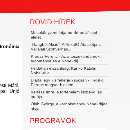
RÖVID HÍREK
Mesekönyv mutatja be Béres József
életét
„Hangból Akció”: A HexaIO Átalakítja a
tronómia
Vállalati Szoftverhas...
Krausz Ferenc - Az attoszekundumok
tudománya és a Nobel‑díj
Példátlan elszántság: Karikó Katalin
Nobel-díja
Diadal egy kis fehérje kapcsán - Herskó
Ferenc magyar biokém...
sti Máté,
ópai Unió
Kertész Imre, a történelem Nobel-díjas
tanúja
Oláh György, a karbokationok Nobel-díjas
atyja
PROGRAMOK