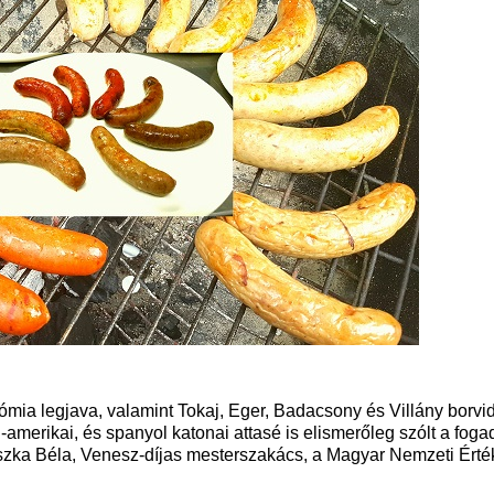
mia legjava, valamint Tokaj, Eger, Badacsony és Villány borvi
tin-amerikai, és spanyol katonai attasé is elismerőleg szólt a fog
ászka Béla, Venesz-díjas mesterszakács, a Magyar Nemzeti Érté