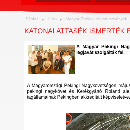
Főoldal
Hírek
Magyar Értékek és rendezvények
KATONAI ATTASÉK ISMERTÉK
A Magyar Pekingi Nagy
legjavát szolgálták fel.
A Magyarországi Pekingi Nagykövetségen május 
pekingi nagykövet és Kerékgyártó Roland al
tagállamainak Pekingben akkreditált képviseletvezet