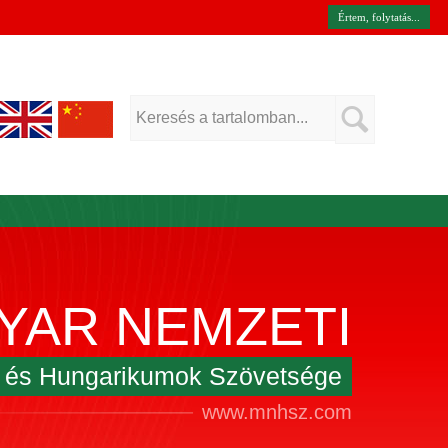
Értem, folytatás...
YAR NEMZETI
k és Hungarikumok Szövetsége
www.mnhsz.com