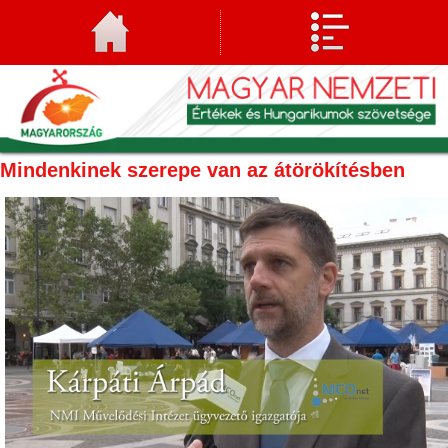
Mindenkinek szerepe van az átörökítésben