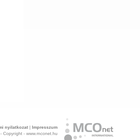
i nyilatkozat
|
Impresszum
- Copyright - www.mconet.hu