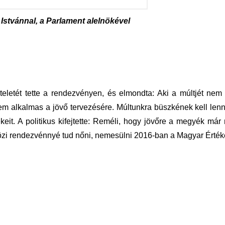
 Istvánnal, a Parlament alelnökével
teletét tette a rendezvényen, és elmondta: Aki a múltjét nem
nem alkalmas a jövő tervezésére. Múltunkra büszkének kell len
ékeit. A politikus kifejtette: Reméli, hogy jövőre a megyék má
özi rendezvénnyé tud nőni, nemesülni 2016-ban a Magyar Érték