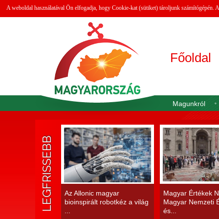
A weboldal használatával Ön elfogadja, hogy Cookie-kat (sütiket) tároljunk számítógépén.
Főoldal
Magunkról
LEGFRISSEBB
Az Allonic magyar
Magyar Értékek N
bioinspirált robotkéz a világ
Magyar Nemzeti É
...
és...