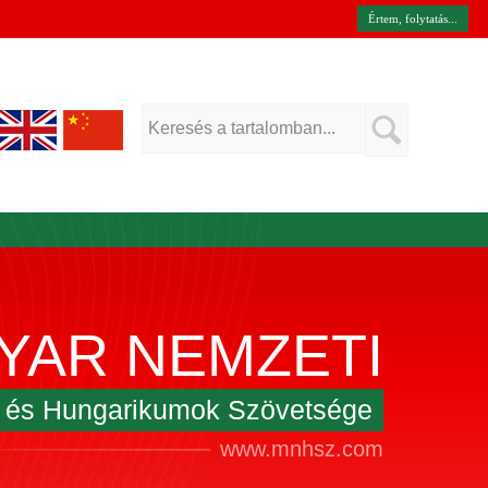
Értem, folytatás...
YAR NEMZETI
k és Hungarikumok Szövetsége
www.mnhsz.com