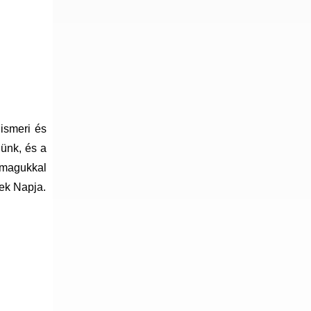
 ismeri és
nünk, és a
r magukkal
ek Napja.