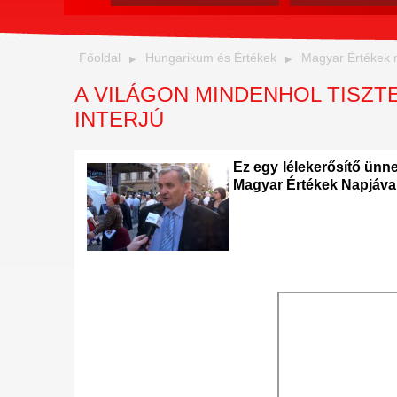
Főoldal
Hungarikum és Értékek
Magyar Értékek 
A VILÁGON MINDENHOL TISZTE
INTERJÚ
Ez egy lélekerősítő ünn
Magyar Értékek Napjával