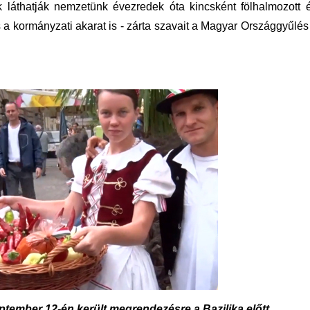
 láthatják nemzetünk évezredek óta kincsként fölhalmozott ér
a kormányzati akarat is - zárta szavait a Magyar Országgyűlés
ptember 12-én került megrendezésre a Bazilika előtt