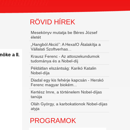
RÖVID HÍREK
Mesekönyv mutatja be Béres József
életét
„Hangból Akció”: A HexaIO Átalakítja a
Vállalati Szoftverhas...
öke a II.
Krausz Ferenc - Az attoszekundumok
tudománya és a Nobel‑díj
Példátlan elszántság: Karikó Katalin
Nobel-díja
Diadal egy kis fehérje kapcsán - Herskó
Ferenc magyar biokém...
Kertész Imre, a történelem Nobel-díjas
tanúja
Oláh György, a karbokationok Nobel-díjas
atyja
PROGRAMOK