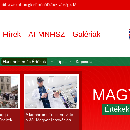
 A sütik a weboldal megfelelő működéséhez szükségesek!
Hírek
AI-MNHSZ
Galériák
Hungarikum és Értékek
Tipp
Kapcsolat
MAG
Értéke
apja –
A komáromi Foxconn vitte
rtékek
a 33. Magyar Innovációs...