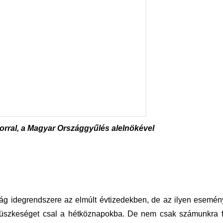
orral, a Magyar Országgyűlés alelnökével
ág idegrendszere az elmúlt évtizedekben, de az ilyen esemény
 büszkeséget csal a hétköznapokba. De nem csak számunkra f