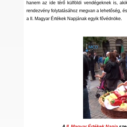
hanem az ide térő külföldi vendégeknek is, akik
rendezvény folytatásához megvan a lehetőség, és 
a II. Magyar Értékek Napjának egyik fővédnöke.
A
II. Magyar Értékek Napja
sze