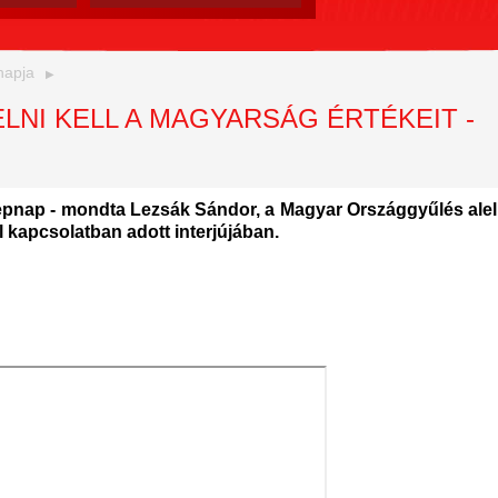
napja
LNI KELL A MAGYARSÁG ÉRTÉKEIT -
epnap - mondta Lezsák Sándor, a Magyar Országgyűlés aleln
 kapcsolatban adott interjújában.