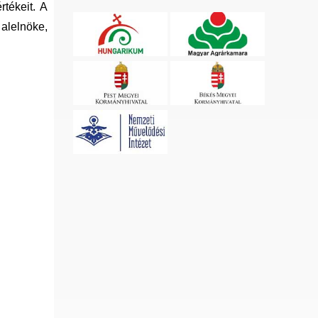
tékeit. A
 alelnöke,