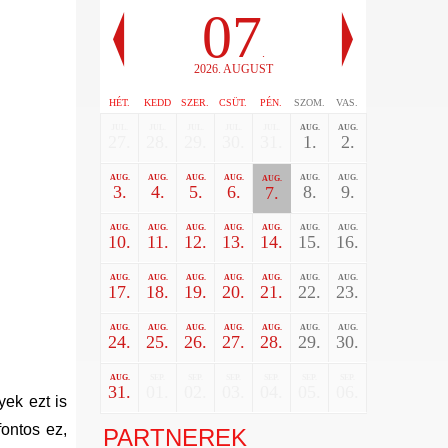
07
.
2026. AUGUST
HÉT.
KEDD
SZER.
CSÜT.
PÉN.
SZOM.
VAS.
JUL.
JUL.
JUL.
JUL.
JUL.
AUG.
AUG.
27.
28.
29.
30.
31.
1.
2.
AUG.
AUG.
AUG.
AUG.
AUG.
AUG.
AUG.
3.
4.
5.
6.
8.
9.
7.
AUG.
AUG.
AUG.
AUG.
AUG.
AUG.
AUG.
10.
11.
12.
13.
14.
15.
16.
AUG.
AUG.
AUG.
AUG.
AUG.
AUG.
AUG.
17.
18.
19.
20.
21.
22.
23.
AUG.
AUG.
AUG.
AUG.
AUG.
AUG.
AUG.
24.
25.
26.
27.
28.
29.
30.
AUG.
SEP.
SEP.
SEP.
SEP.
SEP.
SEP.
31.
01.
02.
03.
04.
05.
06.
ek ezt is
ontos ez,
PARTNEREK