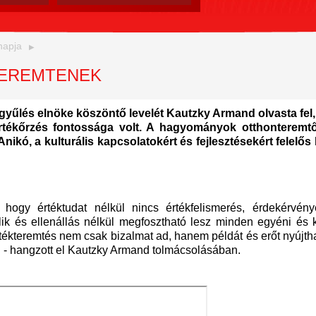
napja
TEREMTENEK
gyűlés elnöke köszöntő levelét Kautzky Armand olvasta fel
rtékőrzés fontossága volt. A hagyományok otthonteremtő
nikó, a kulturális kapcsolatokért és fejlesztésekért felelős
hogy értéktudat nélkül nincs értékfelismerés, érdekérvény
ik és ellenállás nélkül megfosztható lesz minden egyéni és 
rtékteremtés nem csak bizalmat ad, hanem példát és erőt nyújth
 - hangzott el Kautzky Armand tolmácsolásában.