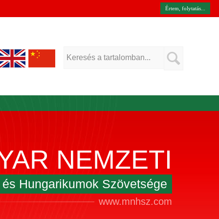
Értem, folytatás...
YAR NEMZETI
k és Hungarikumok Szövetsége
www.mnhsz.com