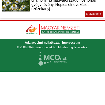
chamomilla) Magyarországon őshonos
gyógynövény. Népies elnevezései:
szüzekanyj...
Elolvasom »
Adatvédelmi nyilatkozat
|
Impresszum
© 2001-2026
www.mconet.hu
. Minden jog fenntartva.