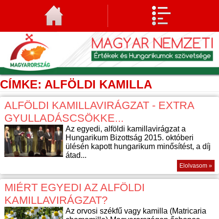
CÍMKE: ALFÖLDI KAMILLA
ALFÖLDI KAMILLAVIRÁGZAT - EXTRA
GYULLADÁSCSÖKKE...
Az egyedi, alföldi kamillavirágzat a
Hungarikum Bizottság 2015. októberi
ülésén kapott hungarikum minősítést, a díj
átad...
Elolvasom »
MIÉRT EGYEDI AZ ALFÖLDI
KAMILLAVIRÁGZAT?
Az orvosi székfű vagy kamilla (Matricaria