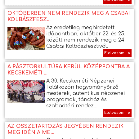
OKTÓBERBEN NEM RENDEZIK MEG A CSABAI
KOLBÁSZFESZ...
Az eredetileg meghirdetett
időpontban, október 22. és 25.
között nem rendezik meg a 24.
Csabai Kolbászfesztivál.
Elolvasom »
A PÁSZTORKULTÚRA KERÜL KÖZÉPPONTBA A
KECSKEMÉTI ...
A 30. Kecskeméti Népzenei
Találkozón hagyományőrző
mesterek, autentikus népzenei
programok, táncház és
szabadtéri rendez...
Elolvasom »
AZ ÖSSZETARTOZÁS JEGYÉBEN RENDEZIK
MEG IDÉN A ME...