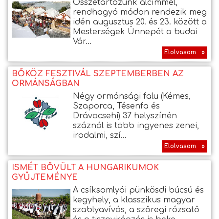
Összetartozunk alcímmel,
rendhagyó módon rendezik meg
idén augusztus 20. és 23. között a
Mesterségek Ünnepét a budai
Vár...
Elolvasom »
BŐKÖZ FESZTIVÁL SZEPTEMBERBEN AZ
ORMÁNSÁGBAN
Négy ormánsági falu (Kémes,
Szaporca, Tésenfa és
Drávacsehi) 37 helyszínén
száznál is több ingyenes zenei,
irodalmi, szí...
Elolvasom »
ISMÉT BŐVÜLT A HUNGARIKUMOK
GYŰJTEMÉNYE
A csíksomlyói pünkösdi búcsú és
kegyhely, a klasszikus magyar
szablyavívás, a szőregi rózsatő