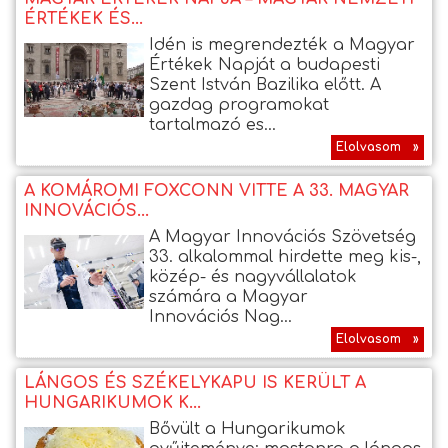
ÉRTÉKEK ÉS...
Idén is megrendezték a Magyar
Értékek Napját a budapesti
Szent István Bazilika előtt. A
gazdag programokat
tartalmazó es...
Elolvasom »
A KOMÁROMI FOXCONN VITTE A 33. MAGYAR
INNOVÁCIÓS...
A Magyar Innovációs Szövetség
33. alkalommal hirdette meg kis-,
közép- és nagyvállalatok
számára a Magyar
Innovációs Nag...
Elolvasom »
LÁNGOS ÉS SZÉKELYKAPU IS KERÜLT A
HUNGARIKUMOK K...
Bővült a Hungarikumok