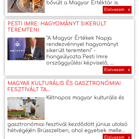
bővült a Magyar Értéktár is.
Elolvasom »
PESTI IMRE: HAGYOMÁNYT SIKERÜLT
TEREMTENI
"A Magyar Értékek Napja
rendezvénnyel hagyományt
sikerült teremteni" -
hangsúlyozta Pesti Imre
országgyűlési képviselő, ...
Elolvasom »
MAGYAR KULTURÁLIS ÉS GASZTRONÓMIAI
FESZTIVÁLT TA...
Kétnapos magyar kulturális és
gasztronómiai fesztivál kezdődött június utolsó
hétvégéjén Brüsszelben, ahol egyebek melle...
Elolvasom »