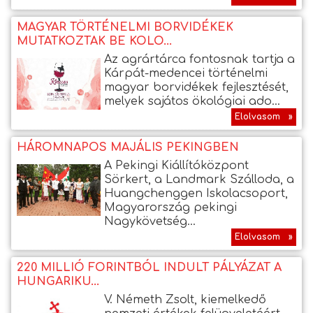
MAGYAR TÖRTÉNELMI BORVIDÉKEK
MUTATKOZTAK BE KOLO...
Az agrártárca fontosnak tartja a
Kárpát-medencei történelmi
magyar borvidékek fejlesztését,
melyek sajátos ökológiai ado...
Elolvasom »
HÁROMNAPOS MAJÁLIS PEKINGBEN
A Pekingi Kiállítóközpont
Sörkert, a Landmark Szálloda, a
Huangchenggen Iskolacsoport,
Magyarország pekingi
Nagykövetség...
Elolvasom »
220 MILLIÓ FORINTBÓL INDULT PÁLYÁZAT A
HUNGARIKU...
V. Németh Zsolt, kiemelkedő