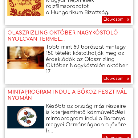
Magyar népmesék
rajzfilmsorozatot
a Hungarikum Bizottság.
Elolvasom »
OLASZRIZLING OKTÓBER NAGYKÓSTOLÓ
NYOLCVAN TERMEL...
Több mint 80 borászat mintegy
150 tételét kóstolhatják meg az
érdeklődők az Olaszrizling
Október Nagykóstolón október
17...
Elolvasom »
MINTAPROGRAM INDUL A BŐKÖZ FESZTIVÁL
NYOMÁN
Később az ország más részeire
is kiterjeszthető közművelődési
mintaprogram indul a Baranya
megyei Ormánságban a jövőre
h...
Elolvasom »