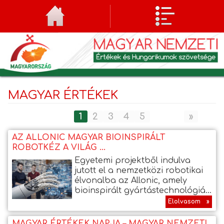
MAGYAR ÉRTÉKEK
1
2
3
4
5
»
AZ ALLONIC MAGYAR BIOINSPIRÁLT
ROBOTKÉZ A VILÁG ...
Egyetemi projektből indulva
jutott el a nemzetközi robotikai
élvonalba az Allonic, amely
bioinspirált gyártástechnológiá...
Elolvasom »
MAGYAR ÉRTÉKEK NAPJA – MAGYAR NEMZETI