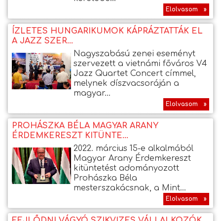
Elolvasom »
ÍZLETES HUNGARIKUMOK KÁPRÁZTATTÁK EL
A JAZZ SZER...
Nagyszabású zenei eseményt
szervezett a vietnámi főváros V4
Jazz Quartet Concert címmel,
melynek díszvacsoráján a
magyar...
Elolvasom »
PROHÁSZKA BÉLA MAGYAR ARANY
ÉRDEMKERESZT KITÜNTE...
2022. március 15-e alkalmából
Magyar Arany Érdemkereszt
kitüntetést adományozott
Prohászka Béla
mesterszakácsnak, a Mint...
Elolvasom »
FEJLŐDNI VÁGYÓ SZIKVIZES VÁLLALKOZÓK