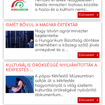
nemzeti értékek felügyeletéért
felelős miniszteri biztosa közölte:
a hazai és a külhoni nemz...
Elolvasom »
ISMÉT BŐVÜL A MAGYAR ÉRTÉKTÁR
Nagy István agrárminiszter
bejelentette:
a Hungarikum Bizottság döntése
értelmében a kőszegi szőlő jövés
ünnepével és a ...
Elolvasom »
KULTURÁLIS ÖRÖKSÉGGÉ NYILVÁNÍTOTTÁK A
KÉKFESTÉS ...
A pápai Kékfestő Múzeumban
adták át a kékfestés
hagyományát a világ szellemi
kulturális örökségévé nyilvánító
dokumentum...
Elolvasom »