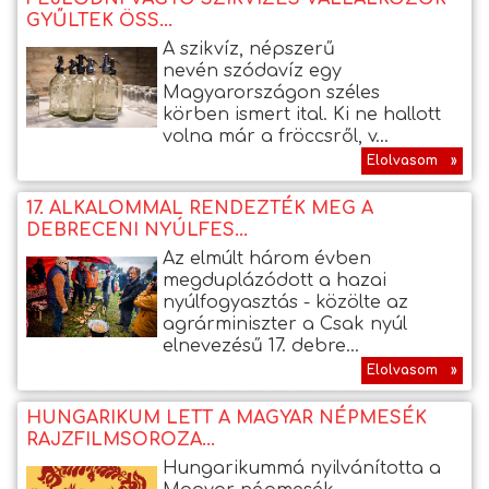
GYŰLTEK ÖSS...
A szikvíz, népszerű
nevén szódavíz egy
Magyarországon széles
körben ismert ital. Ki ne hallott
volna már a fröccsről, v...
Elolvasom »
17. ALKALOMMAL RENDEZTÉK MEG A
DEBRECENI NYÚLFES...
Az elmúlt három évben
megduplázódott a hazai
nyúlfogyasztás - közölte az
agrárminiszter a Csak nyúl
elnevezésű 17. debre...
Elolvasom »
HUNGARIKUM LETT A MAGYAR NÉPMESÉK
RAJZFILMSOROZA...
Hungarikummá nyilvánította a