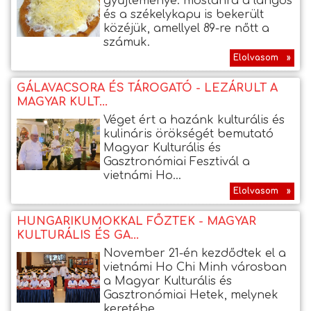
gyűjteménye: mostanra a lángos
és a székelykapu is bekerült
közéjük, amellyel 89-re nőtt a
számuk.
Elolvasom »
GÁLAVACSORA ÉS TÁROGATÓ - LEZÁRULT A
MAGYAR KULT...
Véget ért a hazánk kulturális és
kulináris örökségét bemutató
Magyar Kulturális és
Gasztronómiai Fesztivál a
vietnámi Ho...
Elolvasom »
HUNGARIKUMOKKAL FŐZTEK - MAGYAR
KULTURÁLIS ÉS GA...
November 21-én kezdődtek el a
vietnámi Ho Chi Minh városban
a Magyar Kulturális és
Gasztronómiai Hetek, melynek
keretébe...