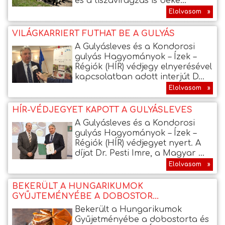
és a tiszavirágzás is beke...
Elolvasom »
VILÁGKARRIERT FUTHAT BE A GULYÁS
A Gulyásleves és a Kondorosi
gulyás Hagyományok – Ízek –
Régiók (HÍR) védjegy elnyerésével
kapcsolatban adott interjút D...
Elolvasom »
HÍR-VÉDJEGYET KAPOTT A GULYÁSLEVES
A Gulyásleves és a Kondorosi
gulyás Hagyományok – Ízek –
Régiók (HÍR) védjegyet nyert. A
díjat Dr. Pesti Imre, a Magyar ...
Elolvasom »
BEKERÜLT A HUNGARIKUMOK
GYŰJTEMÉNYÉBE A DOBOSTOR...
Bekerült a Hungarikumok
Gyűjetményébe a dobostorta és