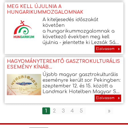
MEG KELL ÚJULNIA A
HUNGARIKUMMOZGALOMNAK
A kiteljesedés időszakát
követően
a hungarikummozgalomnak a
következő években meg kell
újulnia - jelentette ki Lezsák Sá...
Elolvasom »
HAGYOMÁNYTEREMTŐ GASZTROKULTURÁLIS
ESEMÉNY KÍNÁB...
Újabb magyar gasztrokulturális
eseményre került sor Pekingben:
szeptember 12. és 15. között a
Landmark Hotelben Magyar S...
Elolvasom »
1
2
3
4
5
»