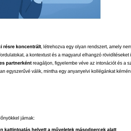
i résre koncentrált
, létrehozva egy olyan rendszert, amely ne
ordulatokat, a kontextust és a magyarul elhangzó rövidítéseket i
es partnerként
reagáljon, figyelembe véve az intonációt és a 
olyan egyszerűvé válik, mintha egy anyanyelvi kollégánkat kérné
lőnyökkel járnak:
n kattintgatás helyett a műveletek másodpercek alatt