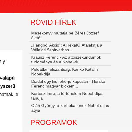
RÖVID HÍREK
Mesekönyv mutatja be Béres József
életét
„Hangból Akció”: A HexaIO Átalakítja a
Vállalati Szoftverhas...
Krausz Ferenc - Az attoszekundumok
ely
tudománya és a Nobel‑díj
Példátlan elszántság: Karikó Katalin
Nobel-díja
s-alapú
Diadal egy kis fehérje kapcsán - Herskó
gyszerű
Ferenc magyar biokém...
Kertész Imre, a történelem Nobel-díjas
hatnak le
tanúja
Oláh György, a karbokationok Nobel-díjas
atyja
PROGRAMOK