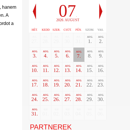
07
s, hanem
en. A
.
2026. AUGUST
ordot a
HÉT.
KEDD
SZER.
CSÜT.
PÉN.
SZOM.
VAS.
JUL.
JUL.
JUL.
JUL.
JUL.
AUG.
AUG.
27.
28.
29.
30.
31.
1.
2.
AUG.
AUG.
AUG.
AUG.
AUG.
AUG.
AUG.
3.
4.
5.
6.
8.
9.
7.
AUG.
AUG.
AUG.
AUG.
AUG.
AUG.
AUG.
10.
11.
12.
13.
14.
15.
16.
AUG.
AUG.
AUG.
AUG.
AUG.
AUG.
AUG.
17.
18.
19.
20.
21.
22.
23.
AUG.
AUG.
AUG.
AUG.
AUG.
AUG.
AUG.
24.
25.
26.
27.
28.
29.
30.
AUG.
SEP.
SEP.
SEP.
SEP.
SEP.
SEP.
31.
01.
02.
03.
04.
05.
06.
PARTNEREK