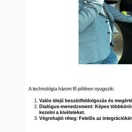
A technológia három fő pilléren nyugszik:
Valós idejű beszédfeldolgozás és megérté
Dialógus-menedzsment: Képes többkörös be
kezelni a kivételeket.
Végrehajtó réteg: Felelős az integrációkért