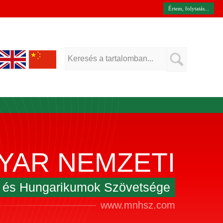
Értem, folytatás...
YAR NEMZETI
k és Hungarikumok Szövetsége
www.mnhsz.com