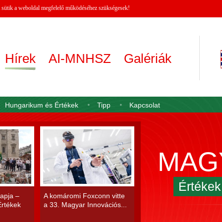
 A sütik a weboldal megfelelő működéséhez szükségesek!
Hírek
AI-MNHSZ
Galériák
Hungarikum és Értékek
Tipp
Kapcsolat
MAG
Értéke
apja –
A komáromi Foxconn vitte
rtékek
a 33. Magyar Innovációs...