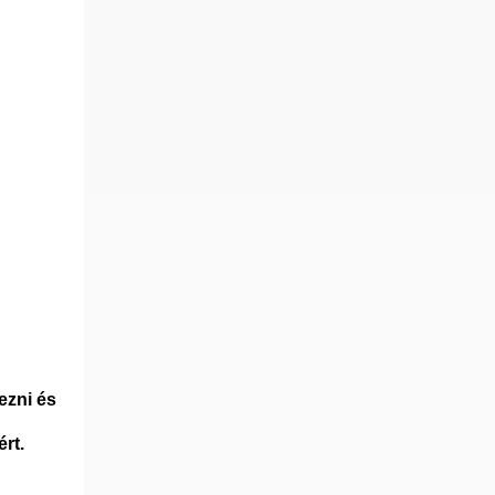
ezni és
ért.