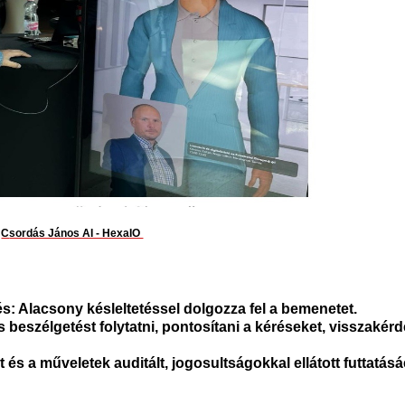
C
sordás János AI - HexaIO
s: Alacsony késleltetéssel dolgozza fel a bemenetet.
szélgetést folytatni, pontosítani a kéréseket, visszakérd
 és a műveletek auditált, jogosultságokkal ellátott futtatásá