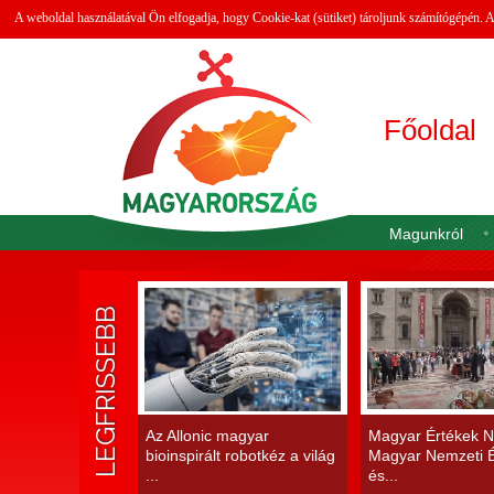
A weboldal használatával Ön elfogadja, hogy Cookie-kat (sütiket) tároljunk számítógépén.
Főoldal
Magunkról
LEGFRISSEBB
Az Allonic magyar
Magyar Értékek N
bioinspirált robotkéz a világ
Magyar Nemzeti É
...
és...