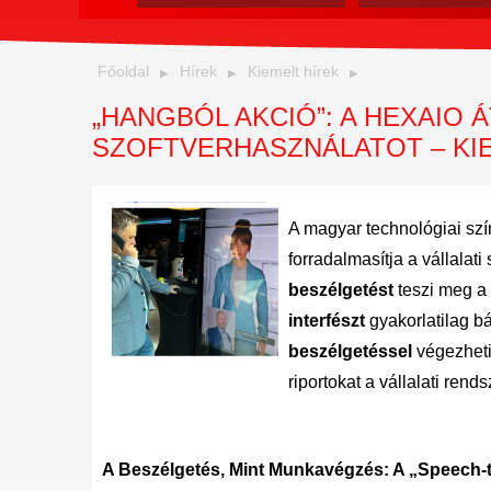
Főoldal
Hírek
Kiemelt hírek
„HANGBÓL AKCIÓ”: A HEXAIO Á
SZOFTVERHASZNÁLATOT – KIE
A magyar technológiai sz
forradalmasítja a vállalati
beszélgetést
teszi meg a
interfészt
gyakorlatilag bá
beszélgetéssel
végezhetik
riportokat a vállalati ren
A Beszélgetés, Mint Munkavégzés: A „Speech-t