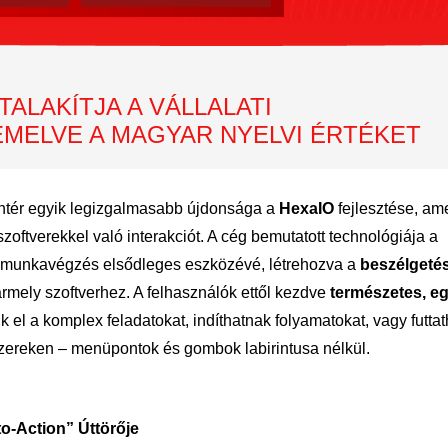
TALAKÍTJA A VÁLLALATI
MELVE A MAGYAR NYELVI ÉRTÉKET
íntér egyik legizgalmasabb újdonsága a
HexaIO
fejlesztése, am
 szoftverekkel való interakciót. A cég bemutatott technológiája a
 munkavégzés elsődleges eszközévé, létrehozva a
beszélgeté
rmely szoftverhez. A felhasználók ettől kezdve
természetes, e
 el a komplex feladatokat, indíthatnak folyamatokat, vagy futtat
dszereken – menüpontok és gombok labirintusa nélkül.
o-Action” Úttörője