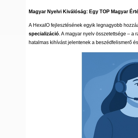
Magyar Nyelvi Kiválóság: Egy TOP Magyar Ért
A HexaIO fejlesztésének egyik legnagyobb hozzáa
specializáció
. A magyar nyelv összetettsége – a r
hatalmas kihívást jelentenek a beszédfelismerő é