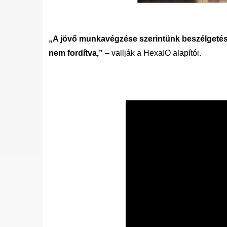
„
A jövő munkavégzése szerintünk beszélgetéss
nem fordítva,
”
– vallják a HexaIO alapítói.