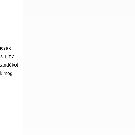
mcsak
s. Ez a
szándékot
nk meg