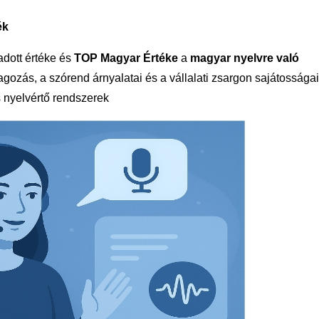
ék
dott értéke és
TOP Magyar Értéke
a
magyar nyelvre való
agozás, a szórend árnyalatai és a vállalati zsargon sajátosságai
s nyelvértő rendszerek