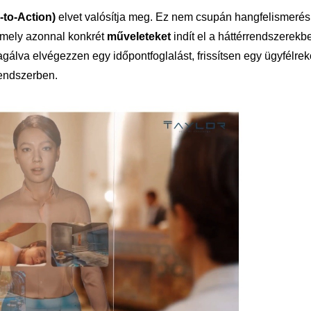
to-Action)
elvet valósítja meg. Ez nem csupán hangfelismeré
amely azonnal konkrét
műveleteket
indít el a háttérrendszerekb
gálva elvégezzen egy időpontfoglalást, frissítsen egy ügyfélrek
rendszerben.