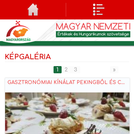
KÉPGALÉRIA
1
2
3
»
GASZTRONÓMIAI KÍNÁLAT PEKINGBŐL ÉS C...