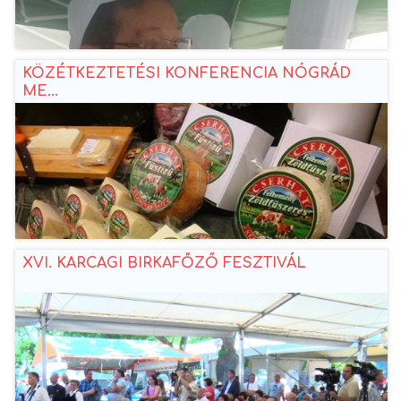
KÖZÉTKEZTETÉSI KONFERENCIA NÓGRÁD
ME...
XVI. KARCAGI BIRKAFŐZŐ FESZTIVÁL