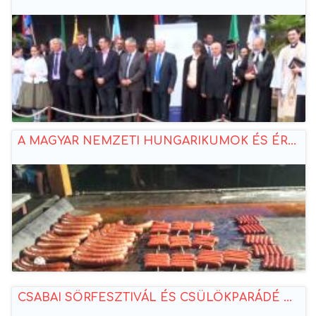
A MAGYAR NEMZETI HUNGARIKUMOK ÉS ÉR...
CSABAI SÖRFESZTIVÁL ÉS CSÜLÖKPARÁDÉ ...