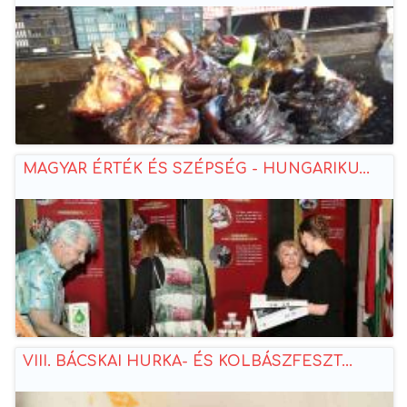
MAGYAR ÉRTÉK ÉS SZÉPSÉG - HUNGARIKU...
VIII. BÁCSKAI HURKA- ÉS KOLBÁSZFESZT...