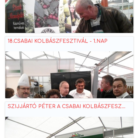
18.CSABAI KOLBÁSZFESZTIVÁL - 1.NAP
SZIJJÁRTÓ PÉTER A CSABAI KOLBÁSZFESZ...