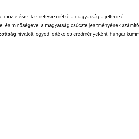
lönböztetésre, kiemelésre méltó, a magyarságra jellemző
vel és minőségével a magyarság csúcsteljesítményének számító
zottság
hivatott, egyedi értékelés eredményeként, hungarikum