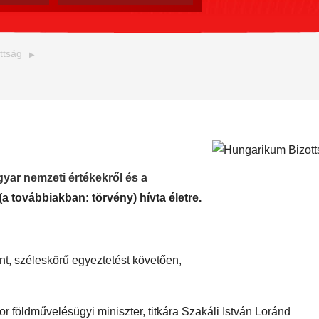
ttság
yar nemzeti értékekről és a
(a továbbiakban: törvény) hívta életre.
t, széleskörű egyeztetést követően,
 földművelésügyi miniszter, titkára Szakáli István Loránd