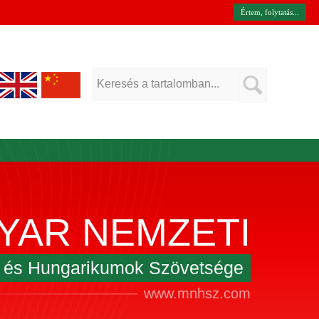
Értem, folytatás...
YAR NEMZETI
k és Hungarikumok Szövetsége
www.mnhsz.com