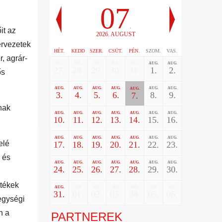
07
.
it az
2026. AUGUST
zervezetek
HÉT.
KEDD
SZER.
CSÜT.
PÉN.
SZOM.
VAS.
r, agrár-
JUL.
JUL.
JUL.
JUL.
JUL.
AUG.
AUG.
27.
28.
29.
30.
31.
1.
2.
ős
AUG.
AUG.
AUG.
AUG.
AUG.
AUG.
AUG.
3.
4.
5.
6.
8.
9.
7.
nak
AUG.
AUG.
AUG.
AUG.
AUG.
AUG.
AUG.
10.
11.
12.
13.
14.
15.
16.
AUG.
AUG.
AUG.
AUG.
AUG.
AUG.
AUG.
elé
17.
18.
19.
20.
21.
22.
23.
 és
AUG.
AUG.
AUG.
AUG.
AUG.
AUG.
AUG.
24.
25.
26.
27.
28.
29.
30.
rtékek
AUG.
SEP.
SEP.
SEP.
SEP.
SEP.
SEP.
31.
01.
02.
03.
04.
05.
06.
jegységi
n a
PARTNEREK