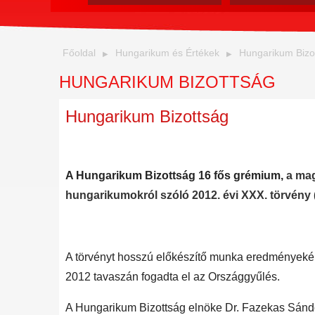
Főoldal
Hungarikum és Értékek
Hungarikum Bizo
HUNGARIKUM BIZOTTSÁG
Hungarikum Bizottság
A
Hungarikum Bizottság 16 fős grémium,
a mag
hungarikumokról szóló 2012. évi XXX. törvény
A törvényt hosszú előkészítő munka eredményekén
2012 tavaszán fogadta el az Országgyűlés.
A Hungarikum Bizottság elnöke Dr. Fazekas Sándor