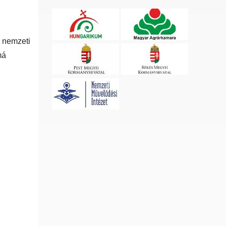
 nemzeti
má