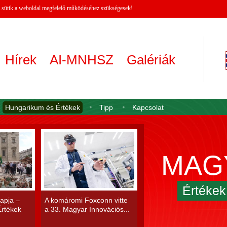
 A sütik a weboldal megfelelő működéséhez szükségesek!
Hírek
AI-MNHSZ
Galériák
Hungarikum és Értékek
Tipp
Kapcsolat
MAG
Értéke
apja –
A komáromi Foxconn vitte
rtékek
a 33. Magyar Innovációs...