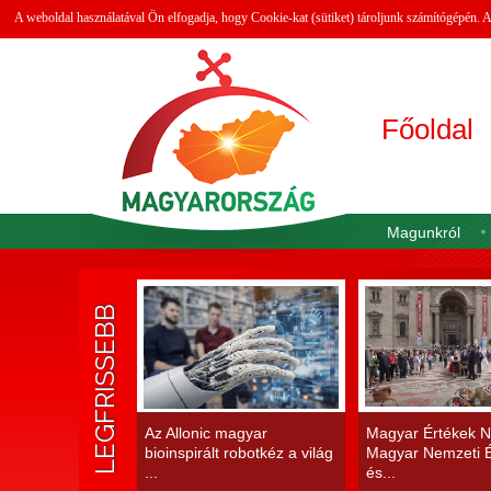
A weboldal használatával Ön elfogadja, hogy Cookie-kat (sütiket) tároljunk számítógépén.
Főoldal
Magunkról
LEGFRISSEBB
Az Allonic magyar
Magyar Értékek N
bioinspirált robotkéz a világ
Magyar Nemzeti É
...
és...