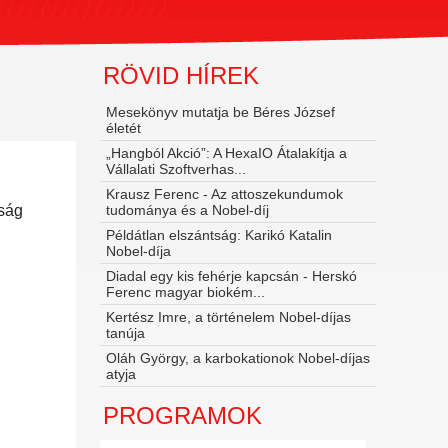
RÖVID HÍREK
Mesekönyv mutatja be Béres József
életét
„Hangból Akció”: A HexaIO Átalakítja a
Vállalati Szoftverhas...
Krausz Ferenc - Az attoszekundumok
tudománya és a Nobel‑díj
Példátlan elszántság: Karikó Katalin
Nobel-díja
Diadal egy kis fehérje kapcsán - Herskó
Ferenc magyar biokém...
Kertész Imre, a történelem Nobel-díjas
tanúja
Oláh György, a karbokationok Nobel-díjas
atyja
PROGRAMOK