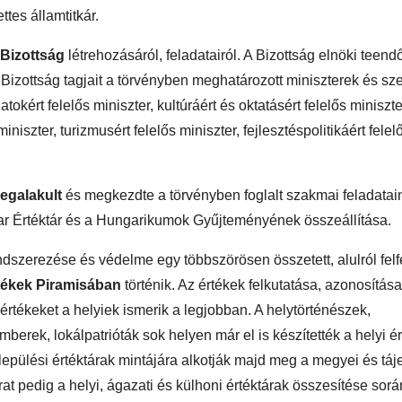
ttes államtitkár.
Bizottság
létrehozásáról, feladatairól. A Bizottság elnöki teendő
. A Bizottság tagjait a törvényben meghatározott miniszterek és s
okért felelős miniszter, kultúráért és oktatásért felelős miniszte
niszter, turizmusért felelős miniszter, fejlesztéspolitikáért felel
egalakult
és megkezdte a törvényben foglalt szakmai feladatai
gyar Értéktár és a Hungarikumok Gyűjteményének összeállítása.
ndszerezése és védelme egy többszörösen összetett, alulról felf
tékek Piramisában
történik. Az értékek felkutatása, azonosítása
értékeket a helyiek ismerik a legjobban. A helytörténészek,
rek, lokálpatrióták sok helyen már el is készítették a helyi é
települési értéktárak mintájára alkotják majd meg a megyei és tá
t pedig a helyi, ágazati és külhoni értéktárak összesítése sorá