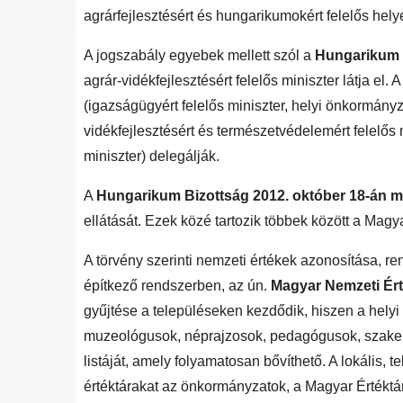
agrárfejlesztésért és hungarikumokért felelős helye
A jogszabály egyebek mellett szól a
Hungarikum 
agrár-vidékfejlesztésért felelős miniszter látja el
(igazságügyért felelős miniszter, helyi önkormányzat
vidékfejlesztésért és természetvédelemért felelős mi
miniszter) delegálják.
A
Hungarikum Bizottság 2012. október 18-án m
ellátását. Ezek közé tartozik többek között a Ma
A törvény szerinti nemzeti értékek azonosítása, re
építkező rendszerben, az ún.
Magyar Nemzeti Ér
gyűjtése a településeken kezdődik, hiszen a helyi 
muzeológusok, néprajzosok, pedagógusok, szakembe
listáját, amely folyamatosan bővíthető. A lokális, 
értéktárakat az önkormányzatok, a Magyar Értéktára