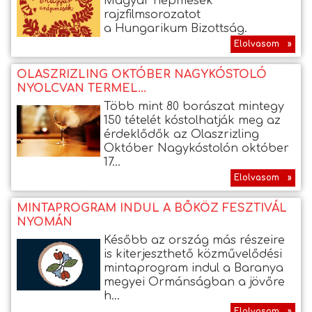
Magyar népmesék
rajzfilmsorozatot
a Hungarikum Bizottság.
Elolvasom »
OLASZRIZLING OKTÓBER NAGYKÓSTOLÓ
NYOLCVAN TERMEL...
Több mint 80 borászat mintegy
150 tételét kóstolhatják meg az
érdeklődők az Olaszrizling
Október Nagykóstolón október
17...
Elolvasom »
MINTAPROGRAM INDUL A BŐKÖZ FESZTIVÁL
NYOMÁN
Később az ország más részeire
is kiterjeszthető közművelődési
mintaprogram indul a Baranya
megyei Ormánságban a jövőre
h...
Elolvasom »