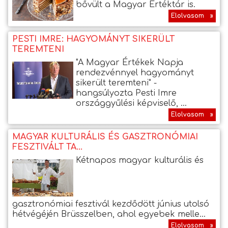
bővült a Magyar Értéktár is.
Elolvasom »
PESTI IMRE: HAGYOMÁNYT SIKERÜLT
TEREMTENI
"A Magyar Értékek Napja
rendezvénnyel hagyományt
sikerült teremteni" -
hangsúlyozta Pesti Imre
országgyűlési képviselő, ...
Elolvasom »
MAGYAR KULTURÁLIS ÉS GASZTRONÓMIAI
FESZTIVÁLT TA...
Kétnapos magyar kulturális és
gasztronómiai fesztivál kezdődött június utolsó
hétvégéjén Brüsszelben, ahol egyebek melle...
Elolvasom »