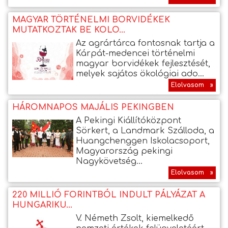
MAGYAR TÖRTÉNELMI BORVIDÉKEK
MUTATKOZTAK BE KOLO...
Az agrártárca fontosnak tartja a
Kárpát-medencei történelmi
magyar borvidékek fejlesztését,
melyek sajátos ökológiai ado...
Elolvasom »
HÁROMNAPOS MAJÁLIS PEKINGBEN
A Pekingi Kiállítóközpont
Sörkert, a Landmark Szálloda, a
Huangchenggen Iskolacsoport,
Magyarország pekingi
Nagykövetség...
Elolvasom »
220 MILLIÓ FORINTBÓL INDULT PÁLYÁZAT A
HUNGARIKU...
V. Németh Zsolt, kiemelkedő