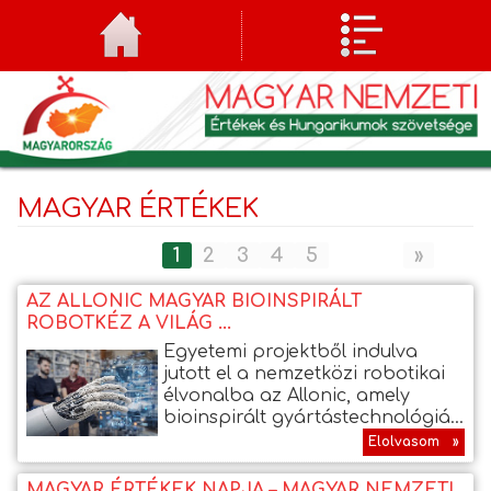
MAGYAR ÉRTÉKEK
1
2
3
4
5
»
AZ ALLONIC MAGYAR BIOINSPIRÁLT
ROBOTKÉZ A VILÁG ...
Egyetemi projektből indulva
jutott el a nemzetközi robotikai
élvonalba az Allonic, amely
bioinspirált gyártástechnológiá...
Elolvasom »
MAGYAR ÉRTÉKEK NAPJA – MAGYAR NEMZETI