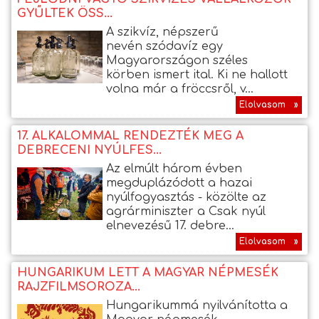
GYŰLTEK ÖSS...
A szikvíz, népszerű
nevén szódavíz egy
Magyarországon széles
körben ismert ital. Ki ne hallott
volna már a fröccsről, v...
Elolvasom »
17. ALKALOMMAL RENDEZTÉK MEG A
DEBRECENI NYÚLFES...
Az elmúlt három évben
megduplázódott a hazai
nyúlfogyasztás - közölte az
agrárminiszter a Csak nyúl
elnevezésű 17. debre...
Elolvasom »
HUNGARIKUM LETT A MAGYAR NÉPMESÉK
RAJZFILMSOROZA...
Hungarikummá nyilvánította a