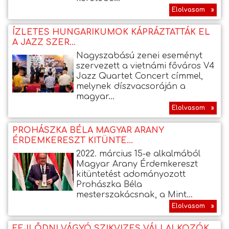
Elolvasom »
ÍZLETES HUNGARIKUMOK KÁPRÁZTATTÁK EL
A JAZZ SZER...
Nagyszabású zenei eseményt
szervezett a vietnámi főváros V4
Jazz Quartet Concert címmel,
melynek díszvacsoráján a
magyar...
Elolvasom »
PROHÁSZKA BÉLA MAGYAR ARANY
ÉRDEMKERESZT KITÜNTE...
2022. március 15-e alkalmából
Magyar Arany Érdemkereszt
kitüntetést adományozott
Prohászka Béla
mesterszakácsnak, a Mint...
Elolvasom »
FEJLŐDNI VÁGYÓ SZIKVIZES VÁLLALKOZÓK