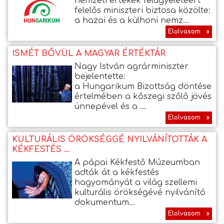
nemzeti értékek felügyeletéért
felelős miniszteri biztosa közölte:
a hazai és a külhoni nemz...
Elolvasom »
ISMÉT BŐVÜL A MAGYAR ÉRTÉKTÁR
Nagy István agrárminiszter
bejelentette:
a Hungarikum Bizottság döntése
értelmében a kőszegi szőlő jövés
ünnepével és a ...
Elolvasom »
KULTURÁLIS ÖRÖKSÉGGÉ NYILVÁNÍTOTTÁK A
KÉKFESTÉS ...
A pápai Kékfestő Múzeumban
adták át a kékfestés
hagyományát a világ szellemi
kulturális örökségévé nyilvánító
dokumentum...
Elolvasom »