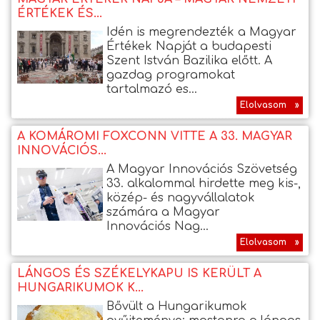
ÉRTÉKEK ÉS...
Idén is megrendezték a Magyar
Értékek Napját a budapesti
Szent István Bazilika előtt. A
gazdag programokat
tartalmazó es...
Elolvasom »
A KOMÁROMI FOXCONN VITTE A 33. MAGYAR
INNOVÁCIÓS...
A Magyar Innovációs Szövetség
33. alkalommal hirdette meg kis-,
közép- és nagyvállalatok
számára a Magyar
Innovációs Nag...
Elolvasom »
LÁNGOS ÉS SZÉKELYKAPU IS KERÜLT A
HUNGARIKUMOK K...
Bővült a Hungarikumok