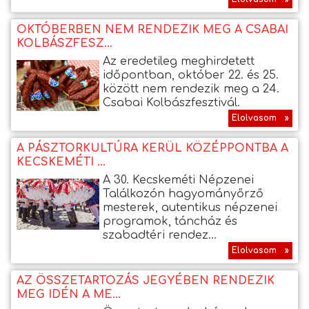
OKTÓBERBEN NEM RENDEZIK MEG A CSABAI
KOLBÁSZFESZ...
Az eredetileg meghirdetett
időpontban, október 22. és 25.
között nem rendezik meg a 24.
Csabai Kolbászfesztivál.
Elolvasom »
A PÁSZTORKULTÚRA KERÜL KÖZÉPPONTBA A
KECSKEMÉTI ...
A 30. Kecskeméti Népzenei
Találkozón hagyományőrző
mesterek, autentikus népzenei
programok, táncház és
szabadtéri rendez...
Elolvasom »
AZ ÖSSZETARTOZÁS JEGYÉBEN RENDEZIK
MEG IDÉN A ME...