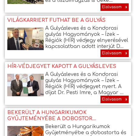
és a tiszavirágzás is beke...
Elolvasom »
VILÁGKARRIERT FUTHAT BE A GULYÁS
A Gulyásleves és a Kondorosi
gulyás Hagyományok – Ízek –
Régiók (HÍR) védjegy elnyerésével
kapcsolatban adott interjút D...
Elolvasom »
HÍR-VÉDJEGYET KAPOTT A GULYÁSLEVES
A Gulyásleves és a Kondorosi
gulyás Hagyományok – Ízek –
Régiók (HÍR) védjegyet nyert. A
díjat Dr. Pesti Imre, a Magyar ...
Elolvasom »
BEKERÜLT A HUNGARIKUMOK
GYŰJTEMÉNYÉBE A DOBOSTOR...
Bekerült a Hungarikumok
Gyűjetményébe a dobostorta és