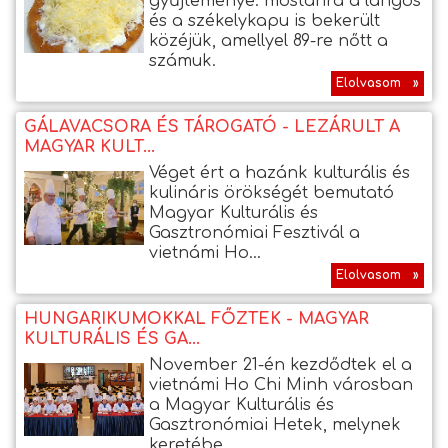
gyűjteménye: mostanra a lángos
és a székelykapu is bekerült
közéjük, amellyel 89-re nőtt a
számuk.
Elolvasom »
GÁLAVACSORA ÉS TÁROGATÓ - LEZÁRULT A
MAGYAR KULT...
Véget ért a hazánk kulturális és
kulináris örökségét bemutató
Magyar Kulturális és
Gasztronómiai Fesztivál a
vietnámi Ho...
Elolvasom »
HUNGARIKUMOKKAL FŐZTEK - MAGYAR
KULTURÁLIS ÉS GA...
November 21-én kezdődtek el a
vietnámi Ho Chi Minh városban
a Magyar Kulturális és
Gasztronómiai Hetek, melynek
keretébe...