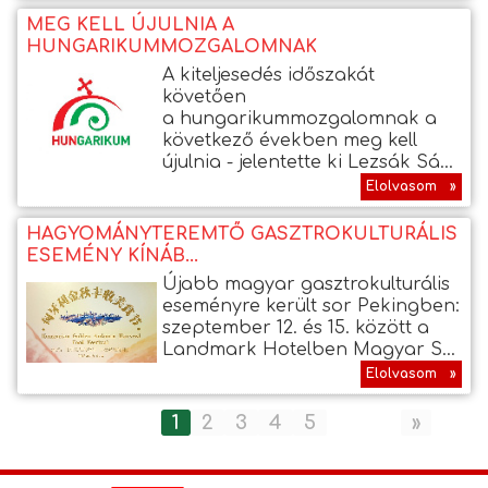
MEG KELL ÚJULNIA A
HUNGARIKUMMOZGALOMNAK
A kiteljesedés időszakát
követően
a hungarikummozgalomnak a
következő években meg kell
újulnia - jelentette ki Lezsák Sá...
Elolvasom »
HAGYOMÁNYTEREMTŐ GASZTROKULTURÁLIS
ESEMÉNY KÍNÁB...
Újabb magyar gasztrokulturális
eseményre került sor Pekingben:
szeptember 12. és 15. között a
Landmark Hotelben Magyar S...
Elolvasom »
1
2
3
4
5
»