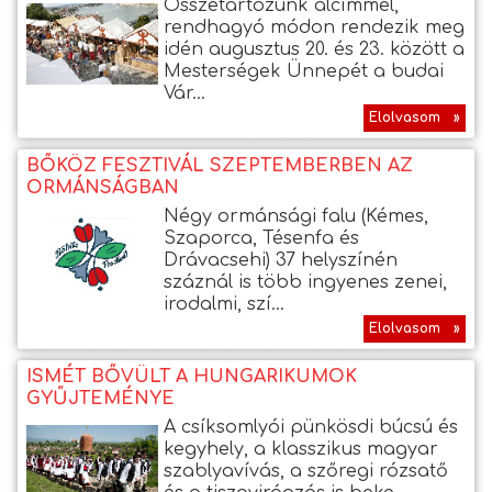
Összetartozunk alcímmel,
rendhagyó módon rendezik meg
idén augusztus 20. és 23. között a
Mesterségek Ünnepét a budai
Vár...
Elolvasom »
BŐKÖZ FESZTIVÁL SZEPTEMBERBEN AZ
ORMÁNSÁGBAN
Négy ormánsági falu (Kémes,
Szaporca, Tésenfa és
Drávacsehi) 37 helyszínén
száznál is több ingyenes zenei,
irodalmi, szí...
Elolvasom »
ISMÉT BŐVÜLT A HUNGARIKUMOK
GYŰJTEMÉNYE
A csíksomlyói pünkösdi búcsú és
kegyhely, a klasszikus magyar
szablyavívás, a szőregi rózsatő