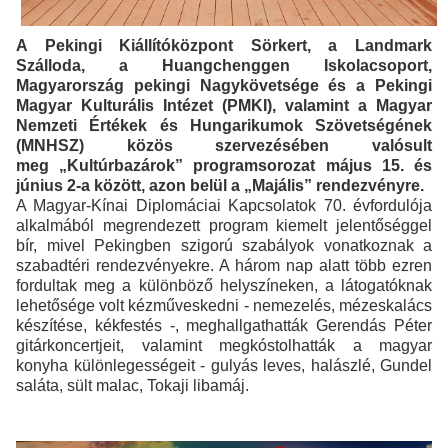
A Pekingi Kiállítóközpont Sörkert, a Landmark
Szálloda, a Huangchenggen Iskolacsoport,
Magyarország pekingi Nagykövetsége és a Pekingi
Magyar Kulturális Intézet (PMKI), valamint a Magyar
Nemzeti Értékek és Hungarikumok Szövetségének
(MNHSZ) közös szervezésében valósult
meg
„Kultúrbazárok” programsorozat
május 15. és
június 2-a között, azon belül a
„Majális” rendezvényre.
A Magyar-Kínai Diplomáciai Kapcsolatok 70. évfordulója
alkalmából megrendezett program kiemelt jelentőséggel
bír, mivel Pekingben szigorú szabályok vonatkoznak a
szabadtéri rendezvényekre. A három nap alatt több ezren
fordultak meg a különböző helyszíneken, a látogatóknak
lehetősége volt kézműveskedni - nemezelés, mézeskalács
készítése, kékfestés -, meghallgathatták Gerendás Péter
gitárkoncertjeit, valamint megkóstolhatták a magyar
konyha különlegességeit - gulyás leves, halászlé, Gundel
saláta, sült malac, Tokaji libamáj.