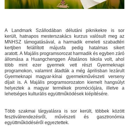
A Landmark Szállodában délutáni piknikekre is sor
került, hatnapos mesterszakács kurzus valósult meg az
MNHSZ támogatásával, a harmadik emeleti szabadtéri
kertjben felállított májusfa pedig hatalmas sikert
aratott. A Majális programsorozat harmadik és egyben záró
állomása a Huangchenggen Általános Iskola volt, ahol
több mint ezer gyermek vett részt Gyermeknapi
programokon, valamint átadták a még áprilisban lezárult
Gyermeknapi magyar-kínai gyermekművészeti verseny
díjait is. A Majális programsorozaton kiemelt hangsúlyt
helyeztek a magyar termékek promóciójára, illetve a
lehetséges kulturális együttműködések kiépítésére.
Több szakmai tárgyalásra is sor került, többek között
fesztiválrendezésről, művészeti és gasztronómia
együttműködéséről egyeztettek.