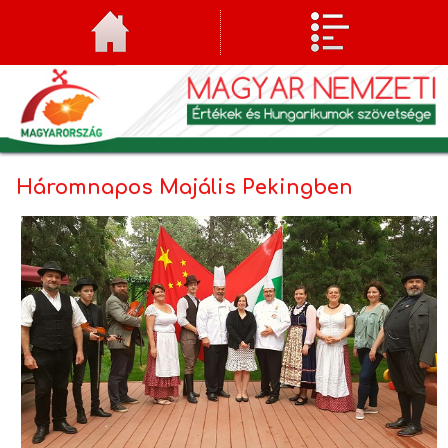
Háromnapos Majális Pekingben