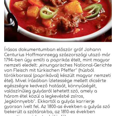
Írásos dokumentumban először gróf Johann
Centurius Hoffmannsegg szászországi utazó már
1794-ben úgy említi a paprikás ételt, mint magyar
nemzeti eledelt: „einungarisches National-Gerichte
von Fleisch mit türkischen Pfeffer” (húsból
törökborssal (paprikával) készült magyar nemzeti
étel). Mivel írásában ízletessége mellett dicsérte
egészségre kedvező hatását, könnyűségét,
valószínűleg gulyásról lehetett szó, amely a
három étel közül a legkevésbé zsíros,
„legkönnyebb”. Ekkortól a gulyás karrierje
gyorsan ívelt fel. Az 1800-as években a gulyás szó
bekerült a szótárakba, az 1810-es években