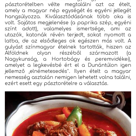
pásztorételben vélte megtalálni azt az ételt,
amely a magyar nép egységét és egyéni jellegét
hangsúlyozza. Kiválasztódásának több oka is
volt. Sajátos megjelenése (a paprika szép, egyéni
színt adott), valamelyes ismertsége, ami az
utazók, katonák révén terjedt, sokat nyomott a
latba, de az elsődleges ok egészen más volt. A
gulyást színmagyar ételnek tartották, hiszen az
Alföldnek olyan részéből származott (a
Nagykunság, a Hortobágy és peremvidékei),
amelyet a legkevésbé ért el a Dunántúlon igen
jellemző „elnémetesedés”. Ilyen ételt a magyar
nemesség asztalán nemigen lehetett volna találni,
ezért esett egy pásztorételre a választás.