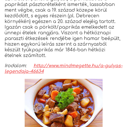
paprikást pásztorételként ismerték, lassabban
ment végbe, csak a 19. század közepe körül
kezdődött, s egyes részein (pl. Debrecen
környékén) egészen a 20. század elejéig tartott.
Igazán csak a pörkölt/paprikás emelkedett az
ünnepi ételek rangjára. Viszont a hétköznapi
paraszti étkezések rendjébe igen hamar beépült,
hiszen egykorú leírás szerint a szárnyasból
készült tyúkpaprikás már 1846-ban hétközi
ételnek számított.
Irodalom:
http://www.mindmegette.hu/a-gulyas-
legendaja-46634