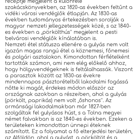
receptje megjelent a különféle
szakácskönyvekben, az 1820-as években feltűnt a
vidéki városi vendéglők étlapján. Az 1830-as
években tudományos értekezésben sorolják a
magyar nemzeti jellegzetességek közé, s az 1840-
es években a „pörkölthús” megjelent a pesti
belvárosi vendéglők kínálatában is.
Nemzeti étel státusza ellenére a gulyás nem volt
igazán magas rangú étel a köznemesi, főnemesi
és polgári asztalokon. Kimondottan férfiételként
tartották számon, ami nem elég előkelő ahhoz,
hogy hölgyvendégeknek is feltálalhassák. Viszont
a parasztok között az 1830-as évekre
mindennapos pásztorételből lakodalmi fogássá
nőtte ki magát, érdekes módon először az
országnak azokban a részeiben, ahol a gulyás
(pörkölt, paprikás) nem volt „őshonos”. Az
ormánsági lakodalmakban már 1827-ben
szolgáltak fel gulyásos húst, s a Tolna megyei
német falvakban is az 1840-es években. Ezeken a
területeken kimondottan ünnepi éteknek
számított. Ez a folyamat a fő elterjedési területén,
az Alföldön, ahol a gulyást, a pörköltöt és a