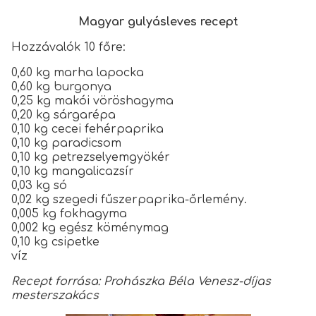
Magyar gulyásleves recept
Hozzávalók 10 főre:
0,60 kg marha lapocka
0,60 kg burgonya
0,25 kg makói vöröshagyma
0,20 kg sárgarépa
0,10 kg cecei fehérpaprika
0,10 kg paradicsom
0,10 kg petrezselyemgyökér
0,10 kg mangalicazsír
0,03 kg só
0,02 kg szegedi fűszerpaprika-őrlemény.
0,005 kg fokhagyma
0,002 kg egész köménymag
0,10 kg csipetke
víz
Recept forrása: Prohászka Béla Venesz-díjas
mesterszakács