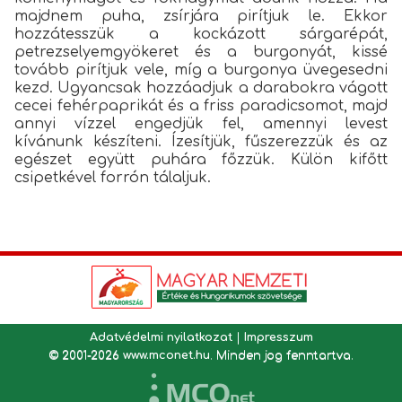
majdnem puha, zsírjára pirítjuk le. Ekkor
hozzátesszük a kockázott sárgarépát,
petrezselyemgyökeret és a burgonyát, kissé
tovább pirítjuk vele, míg a burgonya üvegesedni
kezd. Ugyancsak hozzáadjuk a darabokra vágott
cecei fehérpaprikát és a friss paradicsomot, majd
annyi vízzel engedjük fel, amennyi levest
kívánunk készíteni. Ízesítjük, fűszerezzük és az
egészet együtt puhára főzzük. Külön kifőtt
csipetkével forrón tálaljuk.
Adatvédelmi nyilatkozat
|
Impresszum
© 2001-2026
www.mconet.hu
. Minden jog fenntartva.