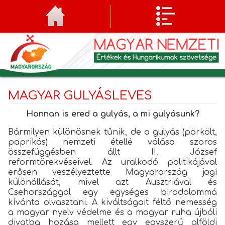
MAGYAR GULYÁSLEVES
Honnan is ered a gulyás, a mi gulyásunk?
Bármilyen különösnek tűnik, de a gulyás (pörkölt,
paprikás) nemzeti étellé válása szoros
összefüggésben állt II. József
reformtörekvéseivel. Az uralkodó politikájával
erősen veszélyeztette Magyarország jogi
különállását, mivel azt Ausztriával és
Csehországgal egy egységes birodalommá
kívánta olvasztani. A kiváltságait féltő nemesség
a magyar nyelv védelme és a magyar ruha újbóli
divatba hozása mellett egy egyszerű alföldi