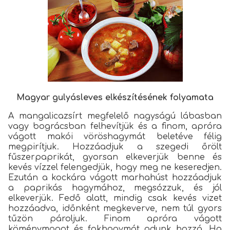
Magyar gulyásleves elkészítésének folyamata
A mangalicazsírt megfelelő nagyságú lábasban
vagy bográcsban felhevítjük és a finom, apróra
vágott makói vöröshagymát beletéve félig
megpirítjuk. Hozzáadjuk a szegedi őrölt
fűszerpaprikát, gyorsan elkeverjük benne és
kevés vízzel felengedjük, hogy meg ne keseredjen.
Ezután a kockára vágott marhahúst hozzáadjuk
a paprikás hagymához, megsózzuk, és jól
elkeverjük. Fedő alatt, mindig csak kevés vizet
hozzáadva, időnként megkeverve, nem túl gyors
tűzön pároljuk. Finom apróra vágott
köménymagot és fokhagymát adunk hozzá. Ha