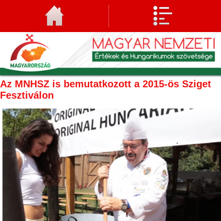
Az MNHSZ is bemutatkozott a 2015-ös Sziget
Fesztiválon