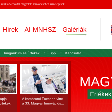
 A sütik a weboldal megfelelő működéséhez szükségesek!
Hírek
AI-MNHSZ
Galériák
Hungarikum és Értékek
Tipp
Kapcsolat
MAG
Értéke
apja –
A komáromi Foxconn vitte
rtékek
a 33. Magyar Innovációs...