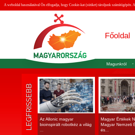
A weboldal használatával Ön elfogadja, hogy Cookie-kat (sütiket) tároljunk számítógépén.
Főoldal
Magunkról
LEGFRISSEBB
Az Allonic magyar
Magyar Értékek N
bioinspirált robotkéz a világ
Magyar Nemzeti É
...
és...