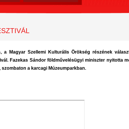
ESZTIVÁL
, a Magyar Szellemi Kulturális Örökség részének választ
ál. Fazekas Sándor földművelésügyi miniszter nyitotta m
án, szombaton a karcagi Múzeumparkban.