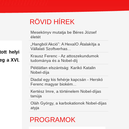
RÖVID HÍREK
Mesekönyv mutatja be Béres József
életét
„Hangból Akció”: A HexaIO Átalakítja a
Vállalati Szoftverhas...
ott helyi
Krausz Ferenc - Az attoszekundumok
eg a XVI.
tudománya és a Nobel‑díj
Példátlan elszántság: Karikó Katalin
Nobel-díja
Diadal egy kis fehérje kapcsán - Herskó
Ferenc magyar biokém...
Kertész Imre, a történelem Nobel-díjas
tanúja
Oláh György, a karbokationok Nobel-díjas
atyja
PROGRAMOK