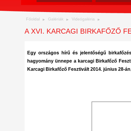
Főoldal
Galériák
Videógaléria
A XVI. KARCAGI BIRKAFŐZŐ F
Egy országos hírű és jelentőségű birkafőzés
hagyomány ünnepe a karcagi Birkafőző Fesztiv
Karcagi Birkafőző Fesztivált 2014. június 28-