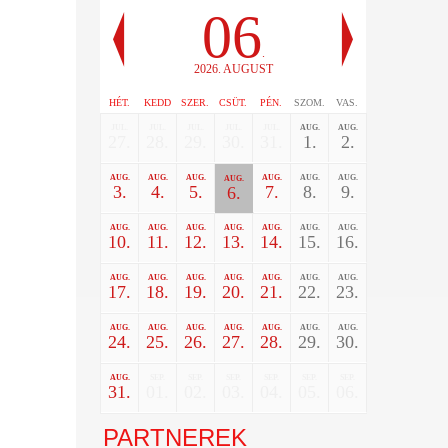
06
.
2026. AUGUST
HÉT.
KEDD
SZER.
CSÜT.
PÉN.
SZOM.
VAS.
JUL.
JUL.
JUL.
JUL.
JUL.
AUG.
AUG.
27.
28.
29.
30.
31.
1.
2.
AUG.
AUG.
AUG.
AUG.
AUG.
AUG.
AUG.
3.
4.
5.
7.
8.
9.
6.
AUG.
AUG.
AUG.
AUG.
AUG.
AUG.
AUG.
10.
11.
12.
13.
14.
15.
16.
AUG.
AUG.
AUG.
AUG.
AUG.
AUG.
AUG.
17.
18.
19.
20.
21.
22.
23.
AUG.
AUG.
AUG.
AUG.
AUG.
AUG.
AUG.
24.
25.
26.
27.
28.
29.
30.
AUG.
SEP.
SEP.
SEP.
SEP.
SEP.
SEP.
31.
01.
02.
03.
04.
05.
06.
PARTNEREK