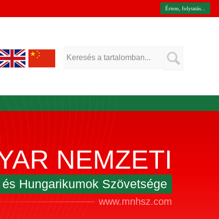
Értem, folytatás...
YAR NEMZETI
k és Hungarikumok Szövetsége
www.mnhsz.com