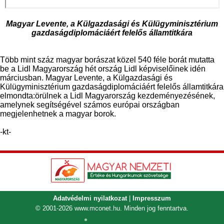
Magyar Levente, a Külgazdasági és Külügyminisztérium
gazdaságdiplomáciáért felelős államtitkára
Több mint száz magyar borászat közel 540 féle borát mutatta
be a Lidl Magyarország hét ország Lidl képviselőinek idén
márciusban. Magyar Levente, a Külgazdasági és
Külügyminisztérium gazdaságdiplomáciáért felelős államtitkára
elmondta:örülnek a Lidl Magyarország kezdeményezésének,
amelynek segítségével számos európai országban
megjelenhetnek a magyar borok.
-kt-
Adatvédelmi nyilatkozat
|
Impresszum
© 2001-2026
www.mconet.hu
. Minden jog fenntartva.