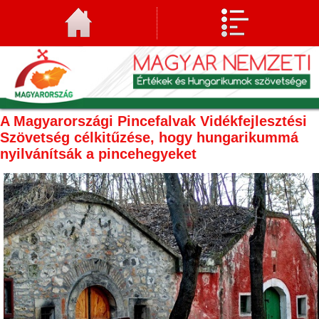
A Magyarországi Pincefalvak Vidékfejlesztési
Szövetség célkitűzése, hogy hungarikummá
nyilvánítsák a pincehegyeket