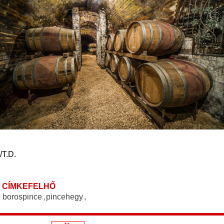
/T.D.
CÍMKEFELHŐ
borospince
,
pincehegy
,