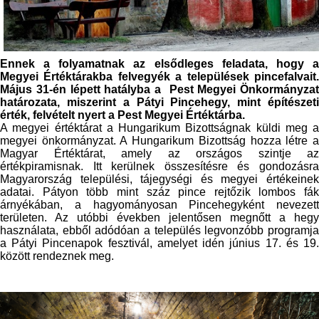
Ennek a folyamatnak az elsődleges feladata, hogy a
Megyei Értéktárakba felvegyék a települések pincefalvait.
Május 31-én lépett hatályba a Pest Megyei Önkormányzat
határozata, miszerint a Pátyi Pincehegy, mint építészeti
érték, felvételt nyert a Pest Megyei Értéktárba.
A megyei értéktárat a Hungarikum Bizottságnak küldi meg a
megyei önkormányzat. A Hungarikum Bizottság hozza létre a
Magyar Értéktárat, amely az országos szintje az
értékpiramisnak. Itt kerülnek összesítésre és gondozásra
Magyarország települési, tájegységi és megyei értékeinek
adatai. Pátyon több mint száz pince rejtőzik lombos fák
árnyékában, a hagyományosan Pincehegyként nevezett
területen. Az utóbbi években jelentősen megnőtt a hegy
használata, ebből adódóan a település legvonzóbb programja
a Pátyi Pincenapok fesztivál, amelyet idén június 17. és 19.
között rendeznek meg.