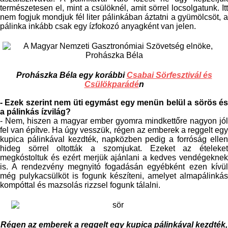
természetesen el, mint a csülöknél, amit sörrel locsolgatunk. Itt
nem fogjuk mondjuk fél liter pálinkában áztatni a gyümölcsöt, a
pálinka inkább csak egy ízfokozó anyagként van jelen.
Prohászka Béla egy korábbi
Csabai Sörfesztivál és
Csülökparádé
n
- Ezek szerint nem üti egymást egy menün belül a sörös és
a pálinkás ízvilág?
- Nem, hiszen a magyar ember gyomra mindkettőre nagyon jól
fel van építve. Ha úgy vesszük, régen az emberek a reggelt egy
kupica pálinkával kezdték, napközben pedig a forróság ellen
hideg sörrel oltották a szomjukat. Ezeket az ételeket
megkóstoltuk és ezért merjük ajánlani a kedves vendégeknek
is. A rendezvény megnyitó fogadásán egyébként ezen kívül
még pulykacsülköt is fogunk készíteni, amelyet almapálinkás
kompóttal és mazsolás rizzsel fogunk tálalni.
Régen az emberek a reggelt egy kupica pálinkával kezdték,