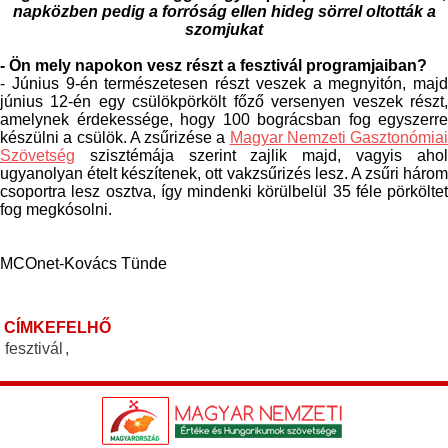
napközben pedig a forróság ellen hideg sörrel oltották a
szomjukat
- Ön mely napokon vesz részt a fesztivál programjaiban?
- Június 9-én természetesen részt veszek a megnyitón, majd
június 12-én egy csülökpörkölt főző versenyen veszek részt,
amelynek érdekessége, hogy 100 bográcsban fog egyszerre
készülni a csülök. A zsűrizése a
Magyar Nemzeti Gasztonómiai
Szövetség
szisztémája szerint zajlik majd, vagyis ahol
ugyanolyan ételt készítenek, ott vakzsűrizés lesz. A zsűri három
csoportra lesz osztva, így mindenki körülbelül 35 féle pörköltet
fog megkósolni.
MCOnet-Kovács Tünde
CÍMKEFELHŐ
fesztivál
,