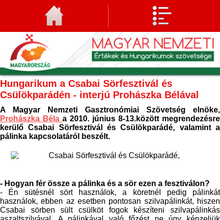
Hungarikum a Csabai Sörfesztivál és
Csülökparádén - interjú Prohászka Bélával
A Magyar Nemzeti Gasztronómiai Szövetség elnöke,
Prohászka Béla
a 2010. június 8-13.között megrendezésre
kerülő Csabai Sörfesztivál és Csülökparádé, valamint a
pálinka kapcsolatáról beszélt.
- Hogyan fér össze a pálinka és a sör ezen a fesztiválon?
- Én sütésnél sört használok, a köretnél pedig pálinkát
használok, ebben az esetben pontosan szilvapálinkát, hiszen
Csabai sörben sült csülköt fogok készíteni szilvapálinkás
aszaltszilvával. A pálinkával való főzést ne úgy képzeljük