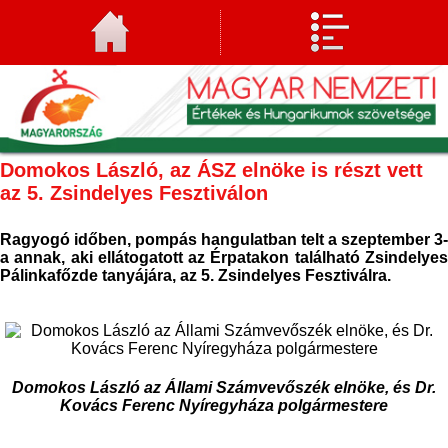
Domokos László, az ÁSZ elnöke is részt vett
az 5. Zsindelyes Fesztiválon
Ragyogó időben, pompás hangulatban telt a szeptember 3-
a annak, aki ellátogatott az Érpatakon található Zsindelyes
Pálinkafőzde tanyájára, az 5. Zsindelyes Fesztiválra.
Domokos László az Állami Számvevőszék elnöke, és Dr.
Kovács Ferenc Nyíregyháza polgármestere