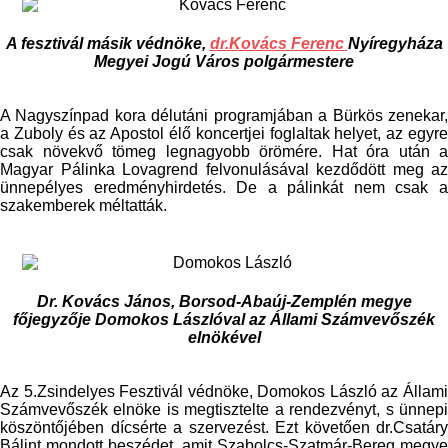
A fesztivál másik védnöke,
dr.Kovács Ferenc
Nyíregyháza
Megyei Jogú Város polgármestere
A Nagyszínpad kora délutáni programjában a Bürkös zenekar,
a Zuboly és az Apostol élő koncertjei foglaltak helyet, az egyre
csak növekvő tömeg legnagyobb örömére. Hat óra után a
Magyar Pálinka Lovagrend felvonulásával kezdődött meg az
ünnepélyes eredményhirdetés. De a pálinkát nem csak a
szakemberek méltatták.
Dr. Kovács János, Borsod-Abaúj-Zemplén megye
főjegyzője Domokos Lászlóval az Állami Számvevőszék
elnökével
Az 5.Zsindelyes Fesztivál védnöke, Domokos László az Állami
Számvevőszék elnöke is megtisztelte a rendezvényt, s ünnepi
köszöntőjében dícsérte a szervezést. Ezt követően dr.Csatáry
Bálint mondott beszédet, amit Szabolcs-Szatmár-Bereg megye