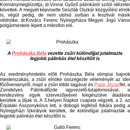
Kormánymegbízottja, dr.Vinnai Győző pálinkáról szóló idézetei
követtek. A megyét képviselte Seszták Oszkár közgyűlési elnök
is, végül pedig, de nem utolsó sorban a fesztivál másik
védnöke, dr.Kovács Ferenc Nyíregyháza Megyei Jogú Város
polgármestere lépett a mikrofon elé.
A
Prohászka Béla
vezette zsűri különdíjjal jutalmazta
legjobb pálinkás étel készítőit is
Az eredményhirdetés előtt Prohászka Béla olimpiai bajnok
mesterszakás, a zsűri elnöke összegezte véleményét az idei
főzőversenyről, majd a zsűri többi tagjával és
Papp József
fel, 
Zsindelyes Pálinkafőzde ügyvezető-tulajdonosával, a
rendezvény egyik szervezőjeével kiegészülve átadásra
kerültek a díjak is. A 3.helyen Napkor csapata végzett, a 2. az
Érpataki Asszonykórus lett, a dobogó legfelső fokára pedig a
Nyíregyházi Ízkirályok kerültek, de különdíjjal jutalmazták a
legjobb pálinkás étel készítőit is.