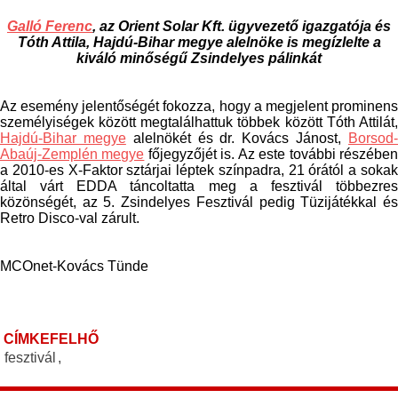
Galló Ferenc
, az Orient Solar Kft. ügyvezető igazgatója és
Tóth Attila, Hajdú-Bihar megye alelnöke is megízlelte a
kiváló minőségű Zsindelyes pálinkát
Az esemény jelentőségét fokozza, hogy a megjelent prominens
személyiségek között megtalálhattuk többek között Tóth Attilát,
Hajdú-Bihar megye
alelnökét és dr. Kovács Jánost,
Borsod
Abaúj-Zemplén megye
főjegyzőjét is. Az este további részébe
a 2010-es X-Faktor sztárjai léptek színpadra, 21 órától a sokak
által várt EDDA táncoltatta meg a fesztivál többezres
közönségét, az 5. Zsindelyes Fesztivál pedig Tüzijátékkal és
Retro Disco-val zárult.
MCOnet-Kovács Tünde
CÍMKEFELHŐ
fesztivál
,