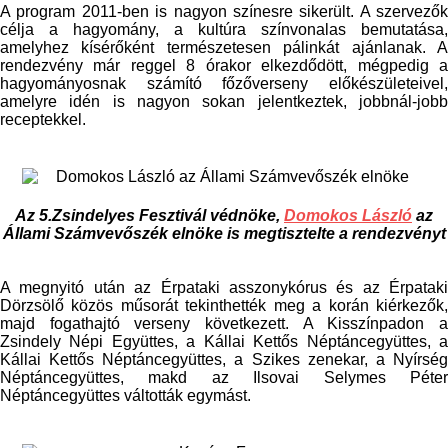
A program 2011-ben is nagyon színesre sikerült. A szervezők
célja a hagyomány, a kultúra színvonalas bemutatása,
amelyhez kísérőként természetesen pálinkát ajánlanak. A
rendezvény már reggel 8 órakor elkezdődött, mégpedig a
hagyományosnak számító főzőverseny előkészületeivel,
amelyre idén is nagyon sokan jelentkeztek, jobbnál-jobb
receptekkel.
Az 5.Zsindelyes Fesztivál védnöke,
Domokos László
az
Állami Számvevőszék elnöke is megtisztelte a rendezvényt
A megnyitó után az Érpataki asszonykórus és az Érpataki
Dörzsölő közös műsorát tekinthették meg a korán kiérkezők,
majd fogathajtó verseny következett. A Kisszínpadon a
Zsindely Népi Együttes, a Kállai Kettős Néptáncegyüttes, a
Kállai Kettős Néptáncegyüttes, a Szikes zenekar, a Nyírség
Néptáncegyüttes, makd az Ilsovai Selymes Péter
Néptáncegyüttes váltották egymást.