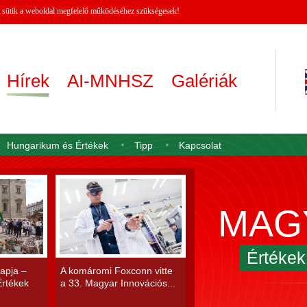
 A sütik a weboldal megfelelő működéséhez szükségesek!
Hírek
AI-MNHSZ
Galériák
Hungarikum és Értékek
Tipp
Kapcsolat
MAG
Értéke
apja –
A komáromi Foxconn vitte
rtékek
a 33. Magyar Innovációs...