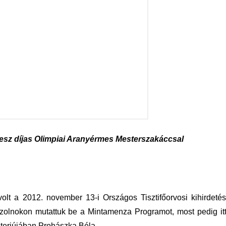
nesz díjas Olimpiai Aranyérmes Mesterszakáccsal
olt a 2012. november 13-i Országos Tisztifőorvosi kihirdetés
 Szolnokon mutattuk be a Mintamenza Programot, most pedig it
terjújában Prohászka Béla.