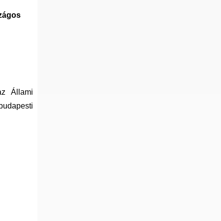
szágos
az Állami
budapesti