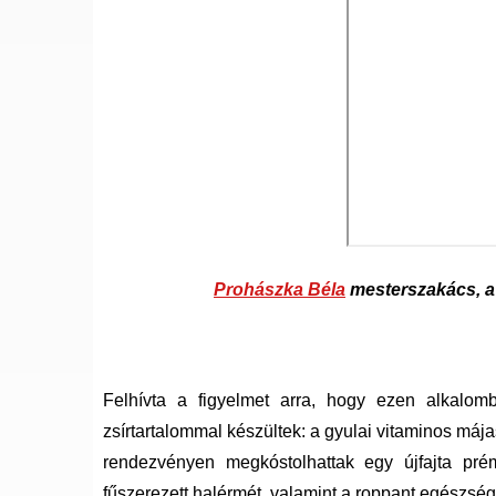
Prohászka Béla
mesterszakács, a
Felhívta a figyelmet arra, hogy ezen alkalom
zsírtartalommal készültek: a gyulai vitaminos májas
rendezvényen megkóstolhattak egy újfajta prém
fűszerezett halérmét, valamint a roppant egészsége