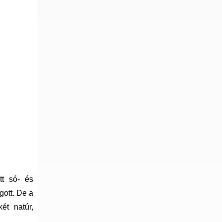
tt só- és
gott. De a
ét natúr,