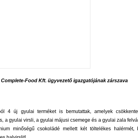
 Complete-Food Kft. ügyvezető igazgatójának zárszava
ból 4 új gyulai terméket is bemutattak, amelyek csökkente
, a gyulai virsli, a gyulai májusi csemege és a gyulai zala felvá
ium minőségű csokoládé mellett két töltelékes halérmét, k
s halvirslit!