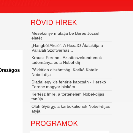
RÖVID HÍREK
Mesekönyv mutatja be Béres József
életét
„Hangból Akció”: A HexaIO Átalakítja a
Vállalati Szoftverhas...
Krausz Ferenc - Az attoszekundumok
tudománya és a Nobel‑díj
Példátlan elszántság: Karikó Katalin
Országos
Nobel-díja
Diadal egy kis fehérje kapcsán - Herskó
Ferenc magyar biokém...
Kertész Imre, a történelem Nobel-díjas
tanúja
Oláh György, a karbokationok Nobel-díjas
atyja
PROGRAMOK