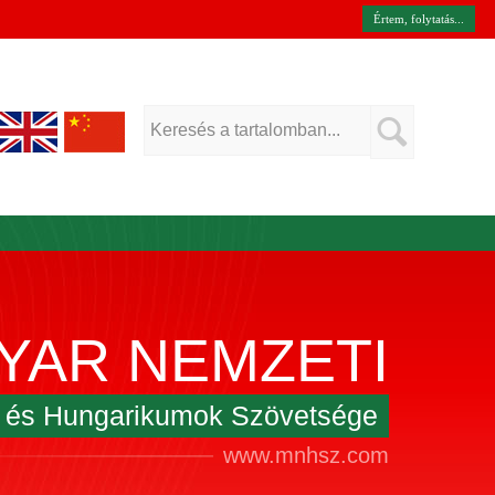
Értem, folytatás...
YAR NEMZETI
k és Hungarikumok Szövetsége
www.mnhsz.com