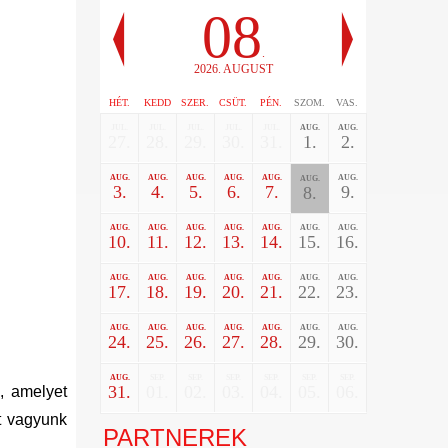
08
.
2026. AUGUST
HÉT.
KEDD
SZER.
CSÜT.
PÉN.
SZOM.
VAS.
JUL.
JUL.
JUL.
JUL.
JUL.
AUG.
AUG.
27.
28.
29.
30.
31.
1.
2.
AUG.
AUG.
AUG.
AUG.
AUG.
AUG.
AUG.
3.
4.
5.
6.
7.
9.
8.
AUG.
AUG.
AUG.
AUG.
AUG.
AUG.
AUG.
10.
11.
12.
13.
14.
15.
16.
AUG.
AUG.
AUG.
AUG.
AUG.
AUG.
AUG.
17.
18.
19.
20.
21.
22.
23.
AUG.
AUG.
AUG.
AUG.
AUG.
AUG.
AUG.
24.
25.
26.
27.
28.
29.
30.
AUG.
SEP.
SEP.
SEP.
SEP.
SEP.
SEP.
31.
01.
02.
03.
04.
05.
06.
, amelyet
t vagyunk
PARTNEREK