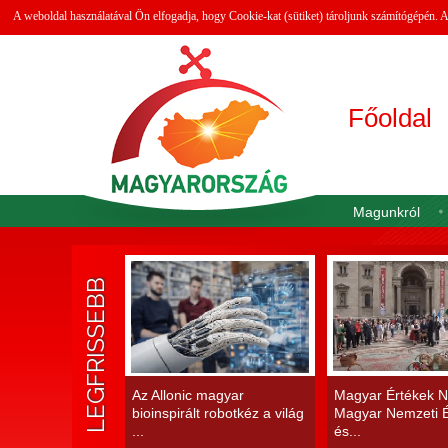
A weboldal használatával Ön elfogadja, hogy Cookie-kat (sütiket) tároljunk számítógépén.
Főoldal
Magunkról
LEGFRISSEBB
Az Allonic magyar
Magyar Értékek N
bioinspirált robotkéz a világ
Magyar Nemzeti É
...
és...