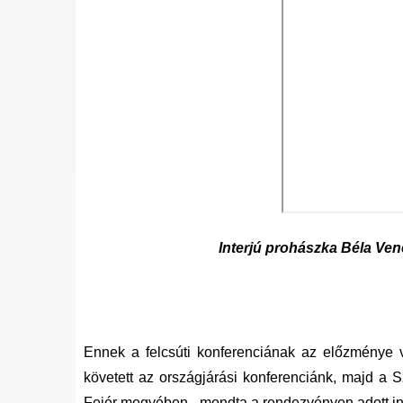
Interjú prohászka Béla Ve
Ennek a felcsúti konferenciának az előzménye v
követett az országjárási konferenciánk, majd a
Fejér megyében - mondta a rendezvényen adott in