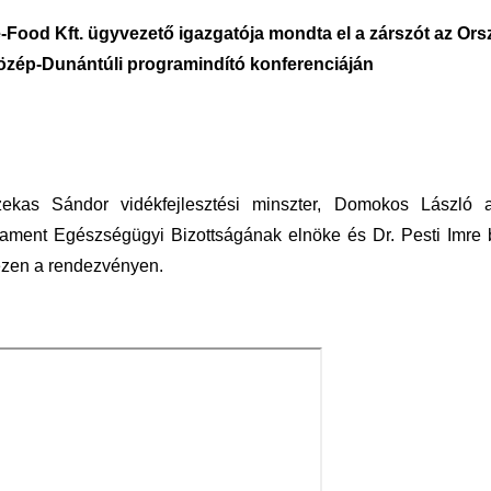
Food Kft. ügyvezető igazgatója mondta el a zárszót az Or
zép-Dunántúli programindító konferenciáján
zekas Sándor vidékfejlesztési minszter, Domokos László 
ament Egészségügyi Bizottságának elnöke és Dr. Pesti Imre 
 ezen a rendezvényen.