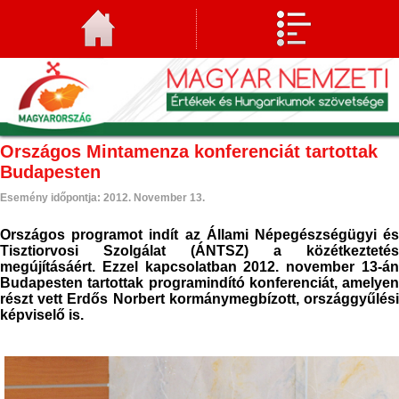
Országos Mintamenza konferenciát tartottak
Budapesten
Esemény időpontja:
2012. November 13.
Országos programot indít az Állami Népegészségügyi és
Tisztiorvosi Szolgálat (ÁNTSZ) a közétkeztetés
megújításáért. Ezzel kapcsolatban 2012. november 13-án
Budapesten tartottak programindító konferenciát, amelyen
részt vett Erdős Norbert kormánymegbízott, országgyűlési
képviselő is.