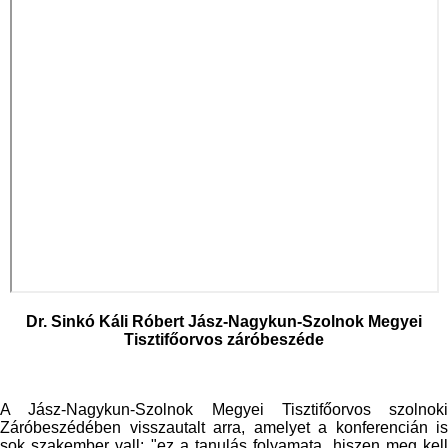
Dr. Sinkó Káli Róbert Jász-Nagykun-Szolnok Megyei
Tisztifőorvos
záróbeszéde
A Jász-Nagykun-Szolnok Megyei Tisztifőorvos szolnoki
Záróbeszédében visszautalt arra, amelyet a konferencián is
sok szakember vall: "ez a tanulás folyamata, hiszen meg kell