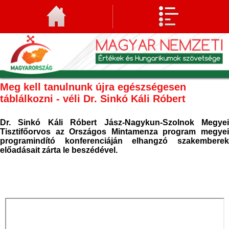
Meg kell tanulnunk újra egészségesen
táblálkozni - véli Dr. Sinkó Káli Róbert
Dr. Sinkó Káli Róbert Jász-Nagykun-Szolnok Megyei
Tisztifőorvos az Országos Mintamenza program megyei
programindító konferenciáján elhangzó szakemberek
előadásait zárta le beszédével.