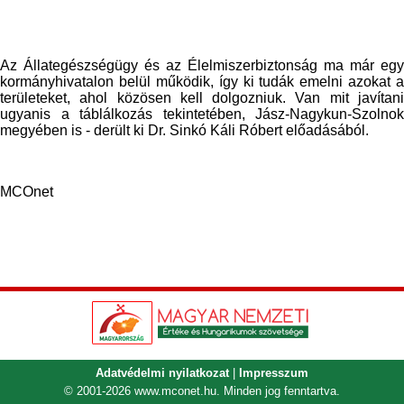
Az Állategészségügy és az Élelmiszerbiztonság ma már egy
kormányhivatalon belül működik, így ki tudák emelni azokat a
területeket, ahol közösen kell dolgozniuk. Van mit javítani
ugyanis a táblálkozás tekintetében, Jász-Nagykun-Szolnok
megyében is - derült ki Dr. Sinkó Káli Róbert előadásából.
MCOnet
Adatvédelmi nyilatkozat
|
Impresszum
© 2001-2026
www.mconet.hu
. Minden jog fenntartva.