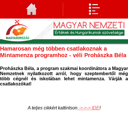
Hamarosan még többen csatlakoznak a
Mintamenza programhoz - véli Prohászka Béla
Prohászka Béla, a program szakmai koordinátora a Magyar
Nemzetnek nyilatkozott arról, hogy szeptembertől még
több cégnél és iskolában lehet mintamenza. Várják a
csatlakozókat!
A teljes cikkért kattintson
->->-> IDE
!