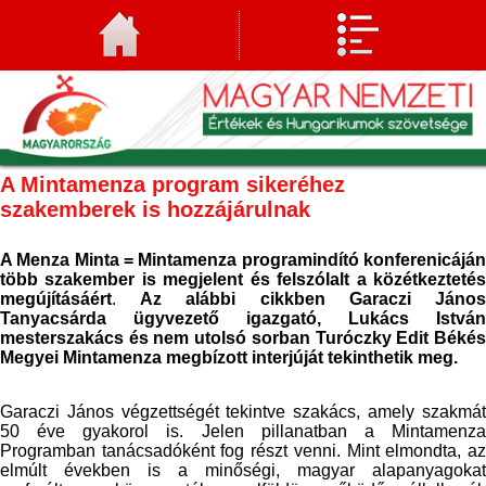
A Mintamenza program sikeréhez
szakemberek is hozzájárulnak
A Menza Minta = Mintamenza programindító konferenicáján
több szakember is megjelent és felszólalt a közétkeztetés
megújításáért
.
Az alábbi cikkben Garaczi Jáno
Tanyacsárda ügyvezető igazgató, Lukács István
mesterszakács és nem utolsó sorban Turóczky Edit Békés
Megyei Mintamenza megbízott interjúját tekinthetik meg.
Garaczi János végzettségét tekintve szakács, amely szakmát
50 éve gyakorol is. Jelen pillanatban a Mintamenza
Programban tanácsadóként fog részt venni. Mint elmondta, az
elmúlt években is a minőségi, magyar alapanyagokat