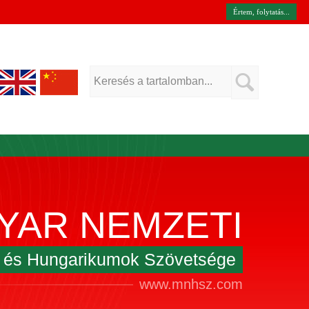
Értem, folytatás...
YAR NEMZETI
k és Hungarikumok Szövetsége
www.mnhsz.com