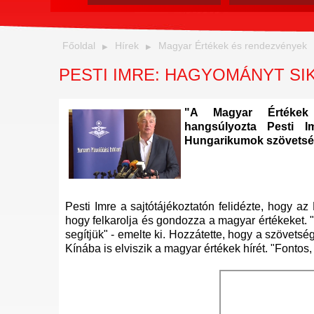
Főoldal
Hírek
Magyar Értékek és rendezvények
PESTI IMRE: HAGYOMÁNYT SI
"A Magyar Értékek 
hangsúlyozta Pesti I
Hungarikumok szövetsé
Pesti Imre a sajtótájékoztatón felidézte, hogy 
hogy felkarolja és gondozza a magyar értékeket.
segítjük" - emelte ki. Hozzátette, hogy a szövets
Kínába is elviszik a magyar értékek hírét. "Fontos