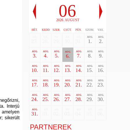
06
.
2026. AUGUST
HÉT.
KEDD
SZER.
CSÜT.
PÉN.
SZOM.
VAS.
JUL.
JUL.
JUL.
JUL.
JUL.
AUG.
AUG.
27.
28.
29.
30.
31.
1.
2.
AUG.
AUG.
AUG.
AUG.
AUG.
AUG.
AUG.
3.
4.
5.
7.
8.
9.
6.
AUG.
AUG.
AUG.
AUG.
AUG.
AUG.
AUG.
10.
11.
12.
13.
14.
15.
16.
AUG.
AUG.
AUG.
AUG.
AUG.
AUG.
AUG.
17.
18.
19.
20.
21.
22.
23.
AUG.
AUG.
AUG.
AUG.
AUG.
AUG.
AUG.
24.
25.
26.
27.
28.
29.
30.
megőrizni,
. Interjú
AUG.
SEP.
SEP.
SEP.
SEP.
SEP.
SEP.
, amelyen
31.
01.
02.
03.
04.
05.
06.
 sikerült
PARTNEREK