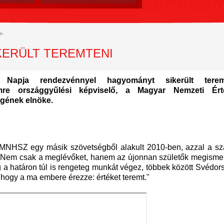
KERÜLT TEREMTENI
Napja rendezvénnyel hagyományt sikerült terem
mre országgyűlési képviselő, a Magyar Nemzeti Ér
gének elnöke.
az MNHSZ egy másik szövetségből alakult 2010-ben, azzal a sz
 "Nem csak a meglévőket, hanem az újonnan születők megismert
ég a határon túl is rengeteg munkát végez, többek között Svédo
, hogy a ma embere érezze: értéket teremt."