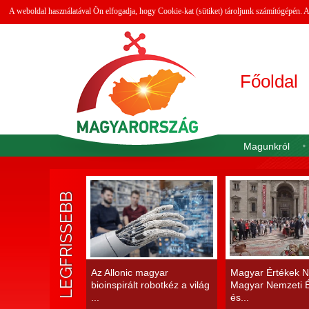
A weboldal használatával Ön elfogadja, hogy Cookie-kat (sütiket) tároljunk számítógépén.
Főoldal
Magunkról
LEGFRISSEBB
Az Allonic magyar
Magyar Értékek N
bioinspirált robotkéz a világ
Magyar Nemzeti É
...
és...