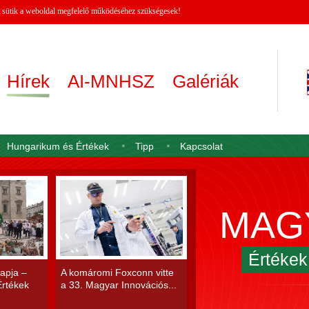
 A sütik a weboldal megfelelő működéséhez szükségesek!
Hírek
AI-MNHSZ
Galériák
Hungarikum és Értékek
Tipp
Kapcsolat
MAG
Értéke
apja –
A komáromi Foxconn vitte
rtékek
a 33. Magyar Innovációs...