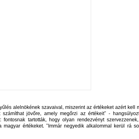
űlés alelnökének szavaival, miszerint az értékeket azért kell 
zámíthat jövőre, amely megőrzi az értékeit" - hangsúlyozta
 fontosnak tartották, hogy olyan rendezvényt szervezzenek
 magyar értékeket. "Immár negyedik alkalommal kerül rá sor;