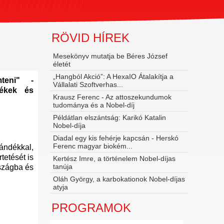
RÖVID HÍREK
Mesekönyv mutatja be Béres József
életét
„Hangból Akció”: A HexaIO Átalakítja a
teni" -
Vállalati Szoftverhas...
tékek és
Krausz Ferenc - Az attoszekundumok
tudománya és a Nobel‑díj
Példátlan elszántság: Karikó Katalin
Nobel-díja
Diadal egy kis fehérje kapcsán - Herskó
Ferenc magyar biokém...
ándékkal,
etését is
Kertész Imre, a történelem Nobel-díjas
tanúja
rszágba és
Oláh György, a karbokationok Nobel-díjas
atyja
PROGRAMOK