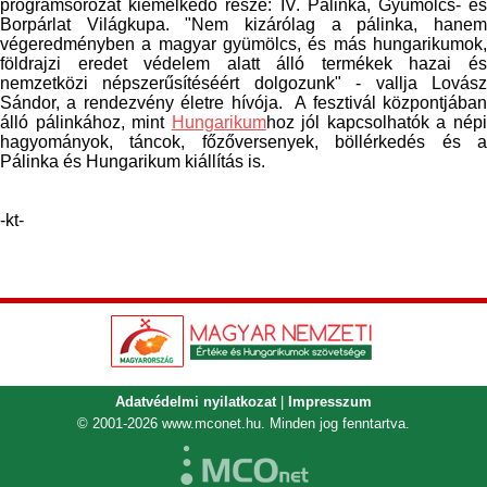
programsorozat kiemelkedő része: IV. Pálinka, Gyümölcs- és
Borpárlat Világkupa. "Nem kizárólag a pálinka, hanem
végeredményben a magyar gyümölcs, és más hungarikumok,
földrajzi eredet védelem alatt álló termékek hazai és
nemzetközi népszerűsítéséért dolgozunk" - vallja Lovász
Sándor, a rendezvény életre hívója. A fesztivál központjában
álló pálinkához, mint
Hungarikum
hoz jól kapcsolhatók a nép
hagyományok, táncok, főzőversenyek, böllérkedés és a
Pálinka és Hungarikum kiállítás is.
-kt-
Adatvédelmi nyilatkozat
|
Impresszum
© 2001-2026
www.mconet.hu
. Minden jog fenntartva.