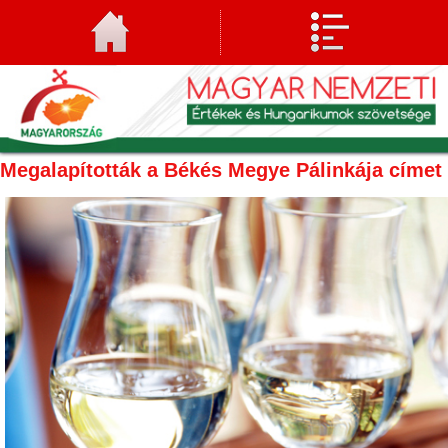
Megalapították a Békés Megye Pálinkája címet