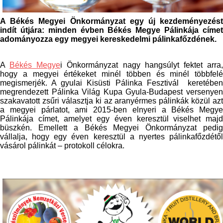
A Békés Megyei Önkormányzat egy új kezdeményezést
indít útjára: minden évben Békés Megye Pálinkája címet
adományozza egy megyei kereskedelmi pálinkafőzdének.
A
Békés Megye
i Önkormányzat nagy hangsúlyt fektet arra
hogy a megyei értékeket minél többen és minél többfelé
megismerjék. A gyulai Kisüsti Pálinka Fesztivál keretében
megrendezett Pálinka Világ Kupa Gyula-Budapest versenyen
szakavatott zsűri választja ki az aranyérmes pálinkák közül azt
a megyei párlatot, ami 2015-ben elnyeri a Békés Megye
Pálinkája címet, amelyet egy éven keresztül viselhet majd
büszkén. Emellett a Békés Megyei Önkormányzat pedig
vállalja, hogy egy éven keresztül a nyertes pálinkafőzdétől
vásárol pálinkát – protokoll célokra.