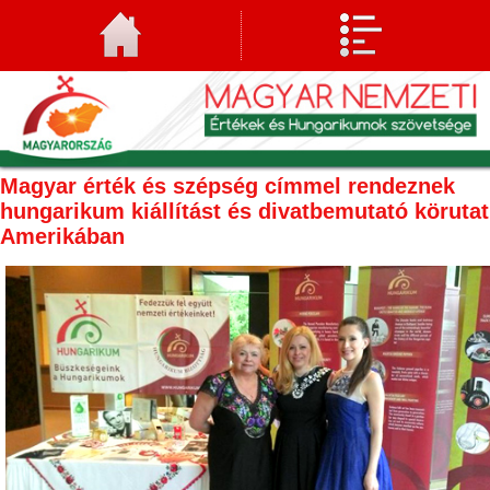
Magyar érték és szépség címmel rendeznek
hungarikum kiállítást és divatbemutató körutat
Amerikában