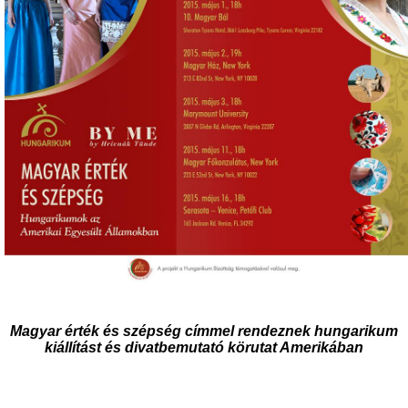
Magyar érték és szépség címmel rendeznek hungarikum
kiállítást és divatbemutató körutat Amerikában