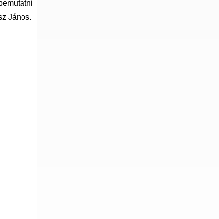
 bemutatni
sz János.