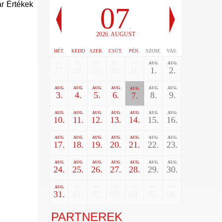
r Értékek
07
.
2026. AUGUST
HÉT.
KEDD
SZER.
CSÜT.
PÉN.
SZOM.
VAS.
JUL.
JUL.
JUL.
JUL.
JUL.
AUG.
AUG.
27.
28.
29.
30.
31.
1.
2.
AUG.
AUG.
AUG.
AUG.
AUG.
AUG.
AUG.
3.
4.
5.
6.
8.
9.
7.
AUG.
AUG.
AUG.
AUG.
AUG.
AUG.
AUG.
10.
11.
12.
13.
14.
15.
16.
AUG.
AUG.
AUG.
AUG.
AUG.
AUG.
AUG.
17.
18.
19.
20.
21.
22.
23.
AUG.
AUG.
AUG.
AUG.
AUG.
AUG.
AUG.
24.
25.
26.
27.
28.
29.
30.
AUG.
SEP.
SEP.
SEP.
SEP.
SEP.
SEP.
31.
01.
02.
03.
04.
05.
06.
PARTNEREK