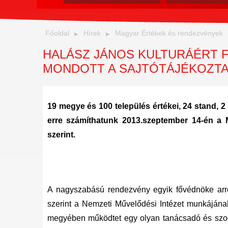
Főoldal
Hírek
Magyar Értékek és rendezvények
HALÁSZ JÁNOS KULTURÁÉRT F
MONDOTT A SAJTÓTÁJÉKOZT
19 megye és 100 település értékei, 24 stand, 
erre számíthatunk 2013.szeptember 14-én a M
szerint.
A nagyszabású rendezvény egyik fővédnöke arró
szerint a Nemzeti Művelődési Intézet munkáján
megyében működtet egy olyan tanácsadó és szogá