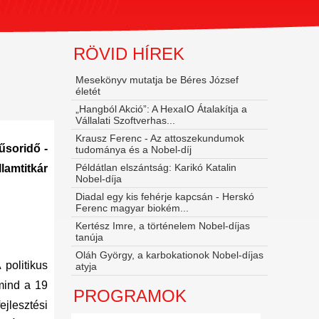
RÖVID HÍREK
Mesekönyv mutatja be Béres József
életét
„Hangból Akció”: A HexaIO Átalakítja a
Vállalati Szoftverhas...
Krausz Ferenc - Az attoszekundumok
űsoridő -
tudománya és a Nobel‑díj
Példátlan elszántság: Karikó Katalin
lamtitkár
Nobel-díja
Diadal egy kis fehérje kapcsán - Herskó
Ferenc magyar biokém...
Kertész Imre, a történelem Nobel-díjas
tanúja
Oláh György, a karbokationok Nobel-díjas
politikus
atyja
mind a 19
PROGRAMOK
jlesztési