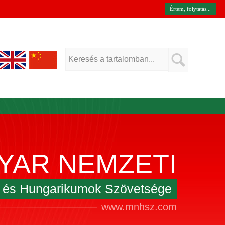
Értem, folytatás...
YAR NEMZETI
k és Hungarikumok Szövetsége
www.mnhsz.com