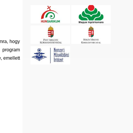
mra, hogy
i program
, emellett