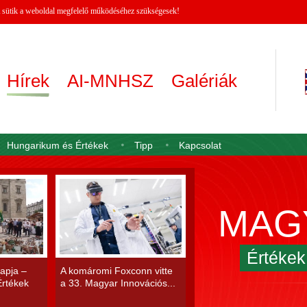
 A sütik a weboldal megfelelő működéséhez szükségesek!
Hírek
AI-MNHSZ
Galériák
Hungarikum és Értékek
Tipp
Kapcsolat
MAG
Értéke
apja –
A komáromi Foxconn vitte
rtékek
a 33. Magyar Innovációs...