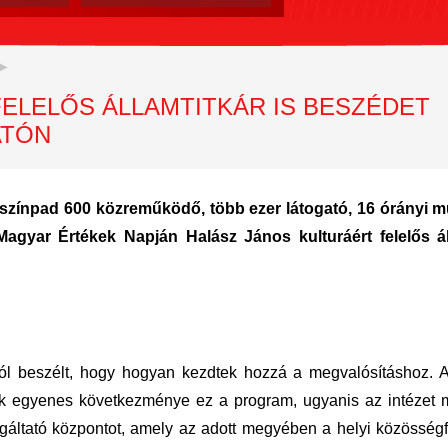
ELELŐS ÁLLAMTITKÁR IS BESZÉDET
ATÓN
2 színpad 600 közreműködő, több ezer látogató, 16 órányi m
agyar Értékek Napján Halász János kulturáért felelős ál
l beszélt, hogy hogyan kezdtek hozzá a megvalósításhoz. A 
ak egyenes következménye ez a program, ugyanis az intézet 
ltató központot, amely az adott megyében a helyi közösségfe