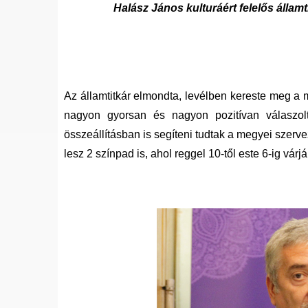
Halász János kulturáért felelős állam
Az államtitkár elmondta, levélben kereste meg a
nagyon gyorsan és nagyon pozitívan válaszo
összeállításban is segíteni tudtak a megyei szerv
lesz 2 színpad is, ahol reggel 10-től este 6-ig vá