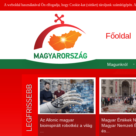
A weboldal használatával Ön elfogadja, hogy Cookie-kat (sütiket) tároljunk számítógépén.
Főoldal
Magunkról
LEGFRISSEBB
Az Allonic magyar
Magyar Értékek N
bioinspirált robotkéz a világ
Magyar Nemzeti É
...
és...