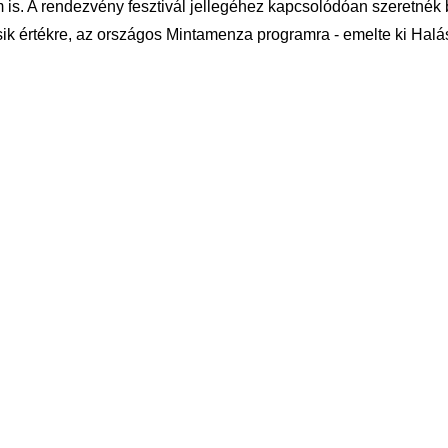
 is. A rendezvény fesztivál jellegéhez kapcsolódóan szeretnék
k értékre, az országos Mintamenza programra - emelte ki Halá