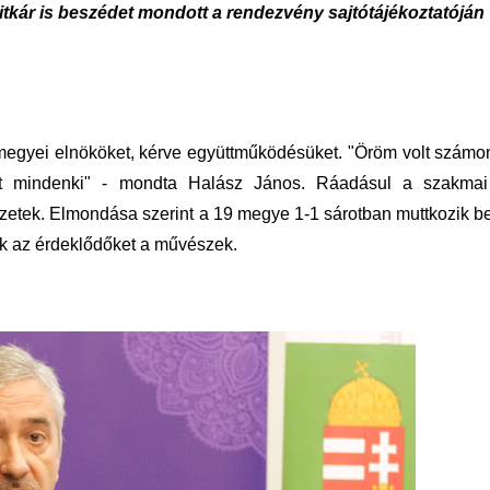
titkár is beszédet mondott a rendezvény sajtótájékoztatóján
 megyei elnököket, kérve együttműködésüket. "Öröm volt számo
lt mindenki" - mondta Halász János. Ráadásul a szakma
ezetek. Elmondása szerint a 19 megye 1-1 sárotban muttkozik be
rják az érdeklődőket a művészek.