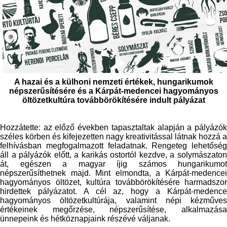
A hazai és a külhoni nemzeti értékek,
hungarikum
ok
népszerűsítésére és a Kárpát-medencei hagyományos
öltözetkultúra továbbörökítésére indult pályázat
Hozzátette: az előző években tapasztaltak alapján a pályázók
széles körben és kifejezetten nagy kreativitással látnak hozzá a
felhívásban megfogalmazott feladatnak. Rengeteg lehetőség
áll a pályázók előtt, a karikás ostortól kezdve, a solymászaton
át, egészen a magyar íjig számos
hungarikum
ot
népszerűsíthetnek majd. Mint elmondta, a Kárpát-medencei
hagyományos öltözet, kultúra továbbörökítésére harmadszor
hirdettek pályázatot. A cél az, hogy a Kárpát-medence
hagyományos öltözetkultúrája, valamint népi kézműves
értékeinek megőrzése, népszerűsítése, alkalmazása
ünnepeink és hétköznapjaink részévé váljanak.