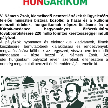
V. Németh Zsolt, kiemelkedő nemzeti értékek felügyeletéért
felelős miniszteri biztosa közölte: a hazai és a külhoni
nemzeti értékek,
hungarikum
ok népszerűsítésére és a
Kárpát-medencei hagyományos öltözetkultúra
továbbörökítésére 220 millió forintos keretösszeggel indult
pályázat.
A pályázók nyomtatott és elektronikus kiadványok, filmek
készítésére, bemutatóterek kialakítására és rendezvények
megvalósítására költhetik az egyszeri, vissza nem térítendő
támogatást - fűzte hozzá V. Németh Zsolt. Az
idei
hungarikum
pályázat révén szeretnék elterjeszteni 
nemrég megalkotott nemzeti érték emblémáját - emelte ki.