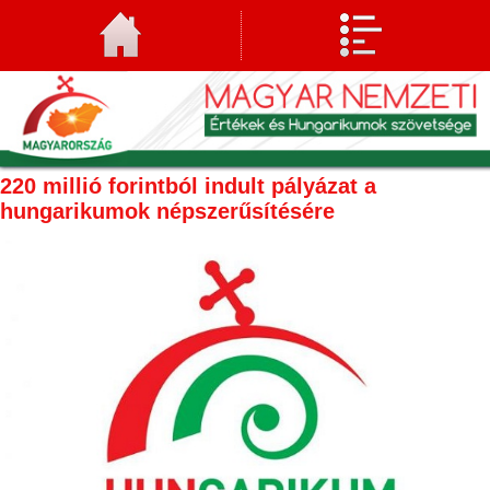
220 millió forintból indult pályázat a
hungarikumok népszerűsítésére