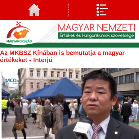
Az MKBSZ Kínában is bemutatja a magyar
értékeket - Interjú